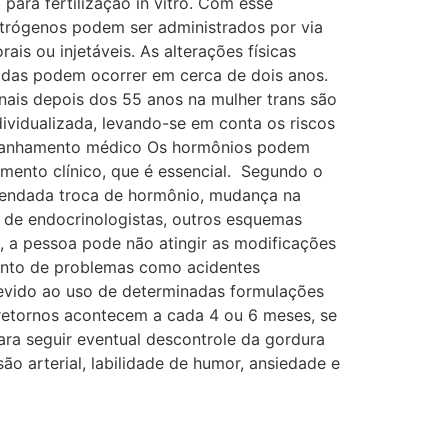
para fertilização in vitro. Com esse
estrógenos podem ser administrados por via
is ou injetáveis. As alterações físicas
adas podem ocorrer em cerca de dois anos.
ais depois dos 55 anos na mulher trans são
ividualizada, levando-se em conta os riscos
mpanhamento médico Os hormônios podem
mento clínico, que é essencial. Segundo o
mendada troca de hormônio, mudança na
a de endocrinologistas, outros esquemas
, a pessoa pode não atingir as modificações
imento de problemas como acidentes
evido ao uso de determinadas formulações
 retornos acontecem a cada 4 ou 6 meses, se
ara seguir eventual descontrole da gordura
ão arterial, labilidade de humor, ansiedade e