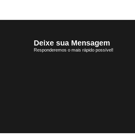
Selo da Diversidade da Prefs abre Inscrições
Doe para Divulgar Nossas Bandeiras
Compromisso de Toda a Sociedade
Conferências LGBT+: a nossa voz!
Deixe sua Mensagem
Responderemos o mais rápido possível!
Salvador Capital Inclusiva: Vem Aí a 2ª Conferência Municipal LGBT+!
1 de mio do trabalho
Retificação de nome e gênero de pessoas trans
Carnaval em Salvador
Doe Parte do Imposto de Renda
Conheça os Jurados
27º Concurso de Fantasia Gay