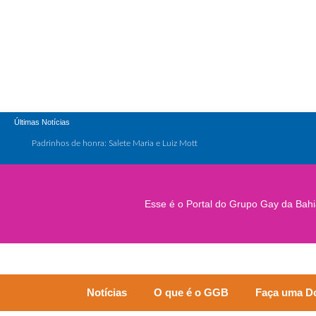
Últimas Notícias
Padrinhos de honra: Salete Maria e Luiz Mott
ESG e Orgulho
Conversas que Conquistam
Esse é o Portal do Grupo Gay da Bahi
.
Que Orgulho é Esse?
O Antígeno do Estigma
Notícias
O que é o GGB
Faça uma D
Trincheira