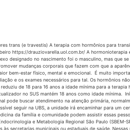
es trans (e travestis) A terapia com hormônios para tran
iro https://drauziovarella.uol.com.br/ A hormonioterapia 
 sexo designado no nascimento foi o masculino, mas que se
 promover mudanças corporais que fazem com que a aparênc
ior bem-estar físico, mental e emocional. É muito importa
aliação e os exames necessários para tal. Os hormônios n
reduziu de 18 para 16 anos a idade mínima para a terapia 
exualizador no SUS mantém 18 anos como idade mínima. In
monal pode buscar atendimento na atenção primária, norma
sia Gay e o 5º Rainha LGBTrans
ssível seguir na UBS, a unidade irá encaminhar para um cent
dicina da família e comunidade podem assistir essas pessoa
 Endocrinologia e Metabologia Regional São Paulo (SBEM-S
os às secretarias municipais ou estaduais de saúde. Nessa