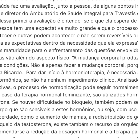
úde faz uma avaliação, junto a pessoa, de alguns pontos i
 diretor do Ambulatório de Saúde Integral para Travestis 
dessa primeira avaliação é entender se o que ela espera d
essoa tem uma expectativa muito grande e que o processo
ecer e outras podem acontecer e não serem reversíveis ou 
a as expectativas dentro da necessidade que ela expressa”
em maturidade para o enfrentamento das questões envolvi
as vão além do aspecto físico. “A mudança corporal produz
s condições. Não é apenas fazer a mudança corporal, po
 Ricardo. Para dar início à hormonioterapia, é necessária
ormônios, se não há nenhum impedimento clínico. Analisad
fica
ctativas, o processo de hormonização pode seguir normalm
 caso da terapia hormonal feminizante, são utilizados ho
ona. Se houver dificuldade no bloqueio, também podem se
po que são sensíveis a estes hormônios, ou seja, com uso
berdade, como o aumento de mamas, a redistribuição de gor
queio da testosterona, existe também o recurso da orquiec
comenda-se a redução da dosagem hormonal e a terapia pas