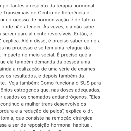
mportantes a respeito da terapia hormonal.
e Transexuais do Centro de Referência e
e um processo de hormonização é de fato o
 pode não atender. Às vezes, ela não sabe
serem parcialmente reversíveis. Então, é
, explica. Além disso, é preciso saber como a
das no processo e se tem uma retaguarda
 impacto no meio social. É preciso que a
rque ela também demanda da pessoa uma
 ainda a realização de uma série de exames
os os resultados, e depois também da
ente. Veja também: Como funciona o SUS para
rmônios estrógenos que, nas doses adequadas,
r usados os chamados antiandrógenos. “Eles
 contínuo a mulher trans desenvolve os
dura e a redução de pelos”, explica o dr.
tomia, que consiste na remoção cirúrgica
sa a ser de reposição hormonal habitual.