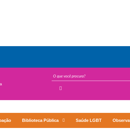
a
oação
Biblioteca Pública
Saúde LGBT
Observat