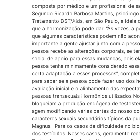
composta por médico e um profissional de sa
Empodere-se!
Segundo Ricardo Barbosa Martins, psicólogo e
Tratamento DST/Aids, em São Paulo, a ideia 
São Sebastião Santo Mártir Patrono dos Gays
que a hormonização pode dar. “Às vezes, a p
Ardilosa
que algumas características podem não acont
importante a gente ajustar junto com a pesso
23ª Orgulho LGBT+ Bahia de 2026: Do Coração de Salvador para o Mundo
pessoa recebe as alterações corporais, se t
social de apoio para essas mudanças, pois el
1 de Outubro da Pessoa Idosa
pessoa tenha minimamente considerado essa
FÉ, AMOR E RESISTÊNCIA NA 22ª PARADA LGBT+ BAHIA!
certa adaptação a esses processos”, completa
para saber se a pessoa pode fazer uso dos h
Oslo Pride é homenageado por impacto global de sua campanha cinematográ
avaliação inicial e o alinhamento das expe
pessoas transexuais Hormônios utilizados No
GGB Anuncia Ângela Léo Madrinhas da 22ª Parada LGBT+ Bahia
bloqueiam a produção endógena de testoster
Órgãos públicos vistoriam o circuito do 22º Orgulho LGBT+Bahia
agem modificando várias partes do nosso cor
caracteres sexuais secundários típicos da pu
Relatório de Midia Julho
Magnus. Para os casos de dificuldade no blo
dos testículos. Nesses casos, geralmente re
Exposição de Fotos LGBT 60+Lindes