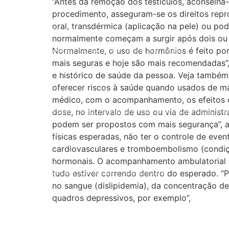
“Antes da remoção dos testículos, aconselha-
Réquiem a Preta Gil
procedimento, asseguram-se os direitos repr
oral, transdérmica (aplicação na pele) ou pod
Imortal de Corpo Presente na (ABL)
normalmente começam a surgir após dois ou 
Normalmente, o uso de hormônios é feito po
Pré-Campanha da 22ª Celebração do Orgulho LGBT+ Bahia
mais seguras e hoje são mais recomendadas”,
Domingo (6) Dois Bairros da Cidade Recebem Paradas LGBT+
e histórico de saúde da pessoa. Veja tamb
oferecer riscos à saúde quando usados de ma
Orgulho, acrobacia e resistência
médico, com o acompanhamento, os efeitos c
dose, no intervalo de uso ou via de administ
GGB pede manutenção de condenação em caso de crime homofóbico contr
podem ser propostos com mais segurança”, af
Homagem ao Tibira do Maranhão no Recife
físicas esperadas, não ter o controle de eve
cardiovasculares e tromboembolismo (condiç
GGB reafirma protagonismo com presença na mídia brasileira
hormonais. O acompanhamento ambulatorial de
tudo estiver correndo dentro do esperado. “P
GGB divulga dados inéditos sobre o envelhecimento
no sangue (dislipidemia), da concentração de 
28 de Junho: Dia Para Sair do Armário
quadros depressivos, por exemplo”,
São João Também é Nosso