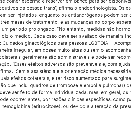
se colher esperma e reservar em banco para ser disponível 
odutivos da pessoa trans”, afirma o endocrinologista. Os 
em ser injetados, enquanto os antiandrógenos podem ser ora
três meses de tratamento, e as mudanças no corpo esper
r um período prolongado. “No entanto, medidas não hormon
 diz o médico. Cada caso deve ser avaliado de maneira ind
ém: Cuidados ginecológicos para pessoas LGBTQIA + Aco
neira irregular, em doses muito altas ou sem o acompanha
olaterais geralmente são administráveis e pode ser reco
ração. “Esses efeitos adversos são preveníveis e, com ajud
a impunidade
irma. Sem a assistência e a orientação médica necessária
ntuais efeitos colaterais, e ter risco aumentado para surg
ão que inclui quadros de trombose e embolia pulmonar) d
ve ser feito de forma individualizada, mas, em geral, os
ode ocorrer antes, por razões clínicas específicas, como p
hemoglobina (eritrocitose), ou devido a alteração da press