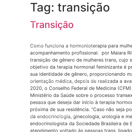
Tag:
transição
Doação
Transição
17 de Maio de 1990: a data que a OMS não escreveu sozinha
Mãos, Mitos e Mapas
Como funciona a hormonioterapia para mulher
10 Anos do Centro de Referência LGBT+ Vida Bruno
acompanhamento profissional. por Maiara Ribe
Quando a coragem ocupa a cadeira
transição de gênero de mulheres trans, cujo
objetivo da terapia hormonal feminizante é
Você Pode Doar Até 6% do IR
sua identidade de gênero, proporcionando ma
orientação médica, depois de realizada a av
GGB comemora impacto LGBT+ no Carnaval de Salvador 2026
2020, o Conselho Federal de Medicina (CFM) 
Evolução no Concurso Rainha do Carnaval de Salvador
Ministério da Saúde sobre o processo trans
pessoa que deseja dar início à terapia hor
Salvador celebra a diversidade na 28ª edição do Concurso Nacional de Fanta
próxima de sua residência. “Caso não seja po
da endocrinologia, ginecologia, urologia e me
Já é Carnaval, essência da hospitalidade
endocrinologista da Sociedade Brasileira de
Empreendedorismo LGBT+
atendimento voltado às pessoas trans, ligad