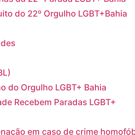
cuito do 22º Orgulho LGBT+Bahia
ndes
BL)
o do Orgulho LGBT+ Bahia
idade Recebem Paradas LGBT+
ação em caso de crime homofób