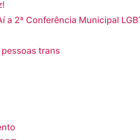
z!
Aí a 2ª Conferência Municipal LGB
 pessoas trans
ento