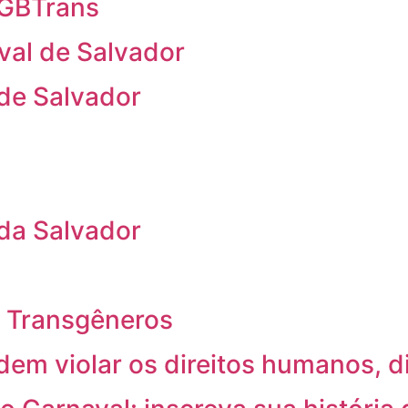
 LGBTrans
val de Salvador
 de Salvador
 da Salvador
 e Transgêneros
em violar os direitos humanos, 