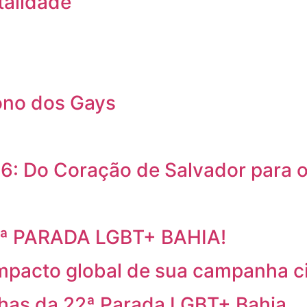
talidade
ono dos Gays
6: Do Coração de Salvador para
2ª PARADA LGBT+ BAHIA!
mpacto global de sua campanha c
has da 22ª Parada LGBT+ Bahia