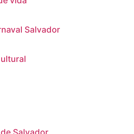
de vida
rnaval Salvador
ultural
 de Salvador