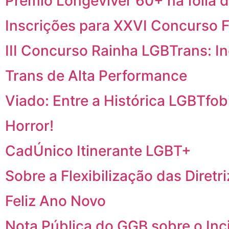
Prêmio Longeviver 60+ na folia d
Inscrições para XXVI Concurso F
III Concurso Rainha LGBTrans: I
Trans de Alta Performance
Viado: Entre a Histórica LGBTfobi
Horror!
CadÚnico Itinerante LGBT+
Sobre a Flexibilização das Diretr
Feliz Ano Novo
Nota Pública do GGB sobre o In