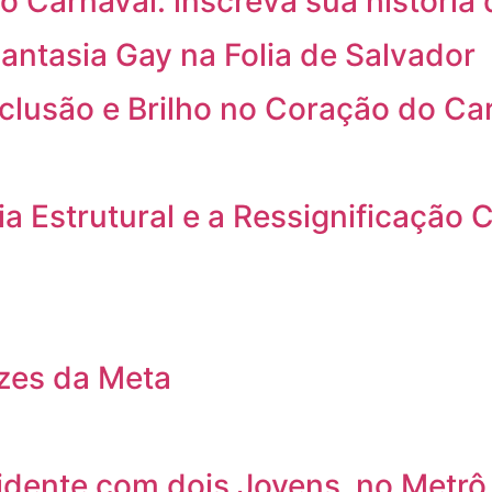
o Carnaval: inscreva sua história 
antasia Gay na Folia de Salvador
nclusão e Brilho no Coração do Ca
a Estrutural e a Ressignificação C
izes da Meta
cidente com dois Jovens no Metrô