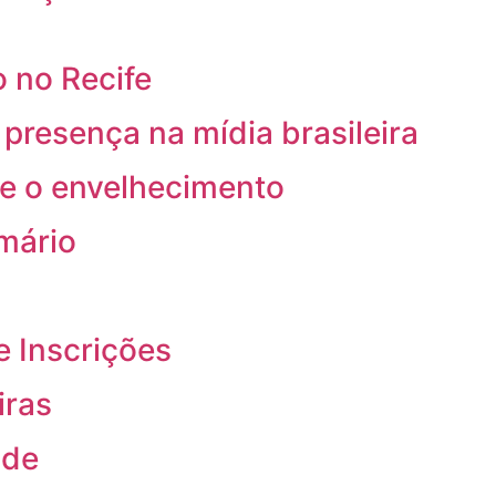
 no Recife
resença na mídia brasileira
re o envelhecimento
rmário
e Inscrições
iras
ade