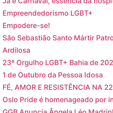
Já é Carnaval, essência da hospi
Empreendedorismo LGBT+
Empodere-se!
São Sebastião Santo Mártir Patr
Ardilosa
23ª Orgulho LGBT+ Bahia de 202
1 de Outubro da Pessoa Idosa
FÉ, AMOR E RESISTÊNCIA NA 2
Oslo Pride é homenageado por i
GGB Anuncia Ângela Léo Madrin