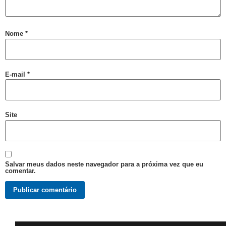
Salvador é Destaque em Mapeamento Nacional de Políticas LGBT+
Free City Tour LGBT
Nome
*
Legítima Defesa Pessoal para LGBT+
Reunião de Organização d0 21º Orgulho
Cajazeiras XII Recebe a II Parada LGBT+ Domingo
E-mail
*
São Tibira do Maranhão
Orgulho LGBT: um Carnaval com Lógica Revertida
Site
Salvador: Capital do Orgulho
Mata Escura Celebrou Orgulho LGBT+ nesse Domingo
Roteiro Orgulho em Salvador
Salvar meus dados neste navegador para a próxima vez que eu
Chame Meu Nome
comentar.
Retificação de Nome
Novo CMLGBT Salvador
Perdas Levam à Tragédia Pessoal