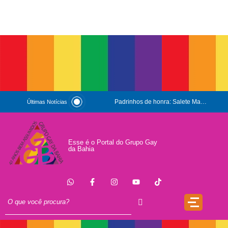
Padrinhos de honra: Salete Maria e Luiz Mott
Últimas Notícias
ESG e Orgulho
Conversas que Conquistam
Esse é o Portal do Grupo Gay
da Bahia
.
Que Orgulho é Esse?
O Antígeno do Estigma
Trincheira
Doação