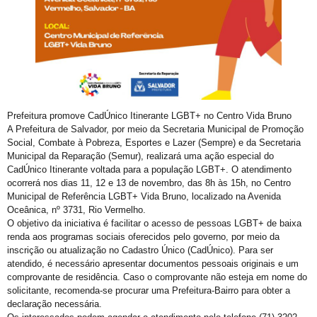
Trans de Alta Performance
Viado: Entre a Histórica LGBTfobia Estrutural e a Ressignificação Cultural
Horror!
CadÚnico Itinerante LGBT+
Sobre a Flexibilização das Diretrizes da Meta
Prefeitura promove CadÚnico Itinerante LGBT+ no Centro Vida Bruno
Feliz Ano Novo
A Prefeitura de Salvador, por meio da Secretaria Municipal de Promoção
Nota Pública do GGB sobre o Incidente com dois Jovens no Metrô de Salvador
Social, Combate à Pobreza, Esportes e Lazer (Sempre) e da Secretaria
Municipal da Reparação (Semur), realizará uma ação especial do
Então, já é Natal e também um convite à empatia.
CadÚnico Itinerante voltada para a população LGBT+. O atendimento
ocorrerá nos dias 11, 12 e 13 de novembro, das 8h às 15h, no Centro
Ativista LGBT+ Duduka é assassinado a vários tiros em casa
Municipal de Referência LGBT+ Vida Bruno, localizado na Avenida
Outorga do Selo LGBT+ da Prefs de Salvador
Oceânica, nº 3731, Rio Vermelho.
O objetivo da iniciativa é facilitar o acesso de pessoas LGBT+ de baixa
Denunciar Discriminação Racial e LGBT Online
renda aos programas sociais oferecidos pelo governo, por meio da
inscrição ou atualização no Cadastro Único (CadÚnico). Para ser
Propeg ganha prêmio da Globo com campanha para Grupo Gay da Bahia; assista
atendido, é necessário apresentar documentos pessoais originais e um
comprovante de residência. Caso o comprovante não esteja em nome do
GGB cobra Ação do Itamaraty Após Execução de Casal Gay em Camarões
solicitante, recomenda-se procurar uma Prefeitura-Bairro para obter a
E não é mesmo!
declaração necessária.