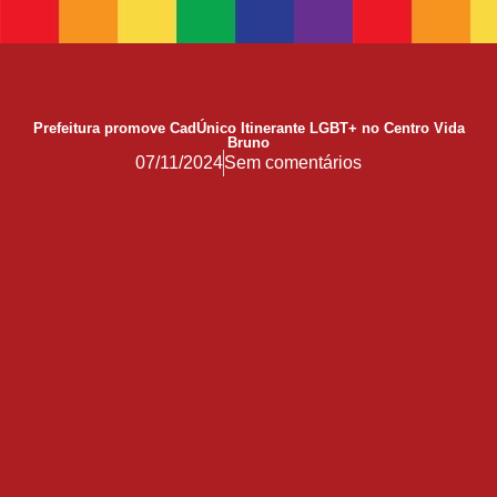
17 de Maio de 1990: a data que a OMS não escreveu sozinha
Mãos, Mitos e Mapas
10 Anos do Centro de Referência LGBT+ Vida Bruno
Quando a coragem ocupa a cadeira
Prefeitura promove CadÚnico Itinerante LGBT+ no Centro Vida
Bruno
Você Pode Doar Até 6% do IR
07/11/2024
Sem comentários
GGB comemora impacto LGBT+ no Carnaval de Salvador 2026
Evolução no Concurso Rainha do Carnaval de Salvador
Salvador celebra a diversidade na 28ª edição do Concurso Nacional de Fantasia Gay e o 5º Rainha LGBTrans
Já é Carnaval, essência da hospitalidade
Empreendedorismo LGBT+
Empodere-se!
São Sebastião Santo Mártir Patrono dos Gays
Ardilosa
23ª Orgulho LGBT+ Bahia de 2026: Do Coração de Salvador para o Mundo