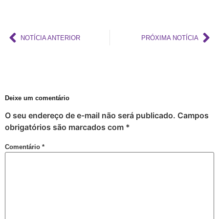
Barra e Ondina Recebem 21º Orgulho LGBT
Premiação
Workshop
NOTÍCIA ANTERIOR
PRÓXIMA NOTÍCIA
Exposição “Com Orgulho”
Defenda-se
Mudança no Circuito do 21º Orgulho LGBT da Bahia: Decisão após Reunião com Autoridades
I Fantasia PetLove do Orgulho
Deixe um comentário
Workshop: Lantejoulas – Contos, Adereços
O seu endereço de e-mail não será publicado.
Campos
obrigatórios são marcados com
*
Salvador Capital do Orgulho
Festa Literária
Comentário
*
Apenas Um Passo
21º Orgulho LGBT+ Bahia Celebra a Juventude
Bastidores da Campanha Oficial do 21º Orgulho LGBT+ Bahia
Exposição “Revele Seu Amor” em Salvador