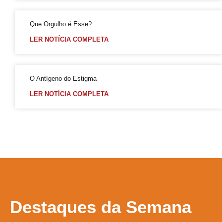
CFM parecer
Projeto Se Ligue: Transformando Vidas e Construindo Conhecimento
Que Orgulho é Esse?
Roteiro Turístico Salvador das Artes
LER NOTÍCIA COMPLETA
Tempo
Conscientização da Violência contra a Pessoa Idosa LGBT
O Antígeno do Estigma
Inovação e inclusão: o papel crucial da diversidade LGBT+ nas empresas
LER NOTÍCIA COMPLETA
Madrinha Jovem do 21ª Orgulho LGBT+ da Bahia: Tifanny Conceição
21º Orgulho LGBT+ Bahia pelo YouTube e Instagram
Lançamento online
60+
Madrinhas do 21º Orgulho LGBT+ Bahia
GGB comemora sentença exemplar
True Colors do GGB criado pela Propeg recebe prêmio Duda Mendonça
Destaques
da Semana
Criar Grupo de Afinidade LGBT na empresa
GERAL