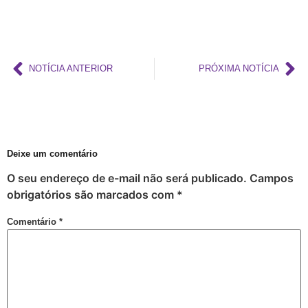
Barra e Ondina Recebem 21º Orgulho LGBT
Premiação
Workshop
NOTÍCIA ANTERIOR
PRÓXIMA NOTÍCIA
Exposição “Com Orgulho”
Defenda-se
Mudança no Circuito do 21º Orgulho LGBT da Bahia: Decisão após Reunião com Autoridades
I Fantasia PetLove do Orgulho
Deixe um comentário
Workshop: Lantejoulas – Contos, Adereços
O seu endereço de e-mail não será publicado.
Campos
Salvador Capital do Orgulho
obrigatórios são marcados com
*
Festa Literária
Comentário
*
Apenas Um Passo
21º Orgulho LGBT+ Bahia Celebra a Juventude
Bastidores da Campanha Oficial do 21º Orgulho LGBT+ Bahia
Exposição “Revele Seu Amor” em Salvador