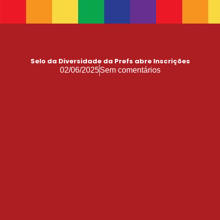
17 de Maio de 1990: a data que a OMS não escreveu sozinha
Mãos, Mitos e Mapas
10 Anos do Centro de Referência LGBT+ Vida Bruno
Quando a coragem ocupa a cadeira
Selo da Diversidade da Prefs abre Inscrições
02/06/2025
Sem comentários
Você Pode Doar Até 6% do IR
GGB comemora impacto LGBT+ no Carnaval de Salvador 2026
Evolução no Concurso Rainha do Carnaval de Salvador
Salvador celebra a diversidade na 28ª edição do Concurso Nacional de Fantasia Gay e o 5º Rainha LGBTrans
Já é Carnaval, essência da hospitalidade
Empreendedorismo LGBT+
Empodere-se!
São Sebastião Santo Mártir Patrono dos Gays
Ardilosa
23ª Orgulho LGBT+ Bahia de 2026: Do Coração de Salvador para o Mundo