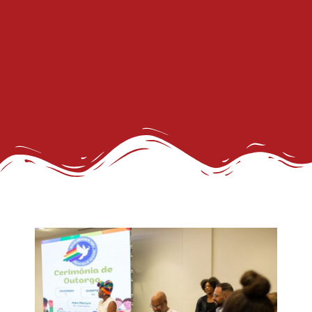
27º Concurso de Fantasia Gay
III Rainha LGBTrans Empoderamento
Cultura e Resistência: II Rainha LGBTrans
Concurso de Fantasias no Carnaval de Salvador
III Rainha LGBTrans do Carnaval de Salvador
III Rainha LGBTrans do Carnaval
Carnaval de Salvador
III Rainha do Carnaval LGBTrans da Salvador
Chá de Reparação
Dia da Visibilidade de Travestis e Transgêneros
Deportações americanas não podem violar os direitos humanos, diz WBO
Prêmio Longeviver 60+ na folia do Carnaval: inscreva sua história de vida
Inscrições para XXVI Concurso Fantasia Gay na Folia de Salvador
III Concurso Rainha LGBTrans: Inclusão e Brilho no Coração do Carnaval Salvador