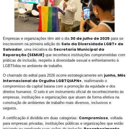
Trans de Alta Performance
Viado: Entre a Histórica LGBTfobia Estrutural e a Ressignificação Cultural
Horror!
CadÚnico Itinerante LGBT+
30 de julho de 2025
Empresas e organizações têm até o dia
para se
Sobre a Flexibilização das Diretrizes da Meta
Selo da Diversidade LGBT+ de
inscreverem na primeira edição do
Salvador
Secretaria Municipal da
, uma iniciativa da
Feliz Ano Novo
Reparação (SEMUR)
que reconhece instituições comprometidas com
Nota Pública do GGB sobre o Incidente com dois Jovens no Metrô de Salvador
práticas de inclusão, respeito à diversidade sexual e enfrentamento à
LGBTfobia no ambiente de trabalho.
Então, já é Natal e também um convite à empatia.
junho, Mês
O chamado do edital para 2026 ocorre estrategicamente em
Ativista LGBT+ Duduka é assassinado a vários tiros em casa
Internacional do Orgulho LGBTQIAPN+
, reafirmando o
compromisso da capital baiana com a promoção da equidade e dos
Outorga do Selo LGBT+ da Prefs de Salvador
direitos humanos. O selo é um instrumento oficial de reconhecimento às
Denunciar Discriminação Racial e LGBT Online
empresas, instituições e organizações que atuam de forma efetiva na
construção de ambientes de trabalho mais diversos, inclusivos e
Propeg ganha prêmio da Globo com campanha para Grupo Gay da Bahia; assista
seguros.
GGB cobra Ação do Itamaraty Após Execução de Casal Gay em Camarões
Compromisso
A certificação é dividida em duas categorias:
, voltada
para empresas privadas, instituições públicas e organizações que estão
E não é mesmo!
Reconhecimento
,
iniciando ou ampliando suas ações de inclusão;