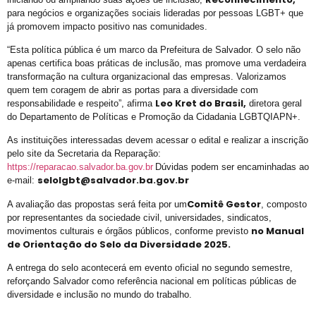
Prefeitura promove CadÚnico Itinerante LGBT+ no Centro Vida Bruno
para negócios e organizações sociais lideradas por pessoas LGBT+ que
já promovem impacto positivo nas comunidades.
Tudo é Verdade: Memória, Luta, Reparação e GGB
“Esta política pública é um marco da Prefeitura de Salvador. O selo não
Você Sabe Quem Foi Floripis
apenas certifica boas práticas de inclusão, mas promove uma verdadeira
transformação na cultura organizacional das empresas. Valorizamos
LGBTransfobia é Grave Acidente de Trabalho
quem tem coragem de abrir as portas para a diversidade com
Mutirão Identidade Cidadãs
Leo Kret do Brasil
,
responsabilidade e respeito”, afirma
diretora geral
do Departamento de Políticas e Promoção da Cidadania LGBTQIAPN+.
21 Orgulho LGBT+Bahia
As instituições interessadas devem acessar o edital e realizar a inscrição
Pornografia da Vingança
pelo site da Secretaria da Reparação:
https://reparacao.salvador.ba.gov.br
Dúvidas podem ser encaminhadas ao
O Retrato Falado de Xica Manicongo
selolgbt@salvador.ba.gov.br
e-mail:
GGB Divulga Nota de Repúdio Contra ALBA
Comitê Gestor
A avaliação das propostas será feita por um
, composto
Orgulho na Barra: Uma Nova Era Começou
por representantes da sociedade civil, universidades, sindicatos,
no
Manual
movimentos culturais e órgãos públicos, conforme previsto
Cuidado
de Orientação do Selo da Diversidade 2025
.
Shows
A entrega do selo acontecerá em evento oficial no segundo semestre,
21º Orgulho LGBT+ Bahia na Barra
reforçando Salvador como referência nacional em políticas públicas de
diversidade e inclusão no mundo do trabalho.
Orgulho em Movimento