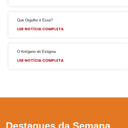
CFM parecer
Projeto Se Ligue: Transformando Vidas e Construindo Conhecimento
Que Orgulho é Esse?
Roteiro Turístico Salvador das Artes
LER NOTÍCIA COMPLETA
Tempo
Conscientização da Violência contra a Pessoa Idosa LGBT
Inovação e inclusão: o papel crucial da diversidade LGBT+ nas empresas
O Antígeno do Estigma
Madrinha Jovem do 21ª Orgulho LGBT+ da Bahia: Tifanny Conceição
LER NOTÍCIA COMPLETA
21º Orgulho LGBT+ Bahia pelo YouTube e Instagram
Lançamento online
60+
Madrinhas do 21º Orgulho LGBT+ Bahia
GGB comemora sentença exemplar
True Colors do GGB criado pela Propeg recebe prêmio Duda Mendonça
Destaques
da Semana
Criar Grupo de Afinidade LGBT na empresa