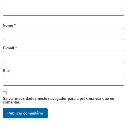
Salvador é Destaque em Mapeamento Nacional de Políticas LGBT+
Free City Tour LGBT
Legítima Defesa Pessoal para LGBT+
Nome
*
Reunião de Organização d0 21º Orgulho
Cajazeiras XII Recebe a II Parada LGBT+ Domingo
E-mail
*
São Tibira do Maranhão
Orgulho LGBT: um Carnaval com Lógica Revertida
Salvador: Capital do Orgulho
Site
Mata Escura Celebrou Orgulho LGBT+ nesse Domingo
Roteiro Orgulho em Salvador
Chame Meu Nome
Salvar meus dados neste navegador para a próxima vez que eu
comentar.
Retificação de Nome
Novo CMLGBT Salvador
Perdas Levam à Tragédia Pessoal