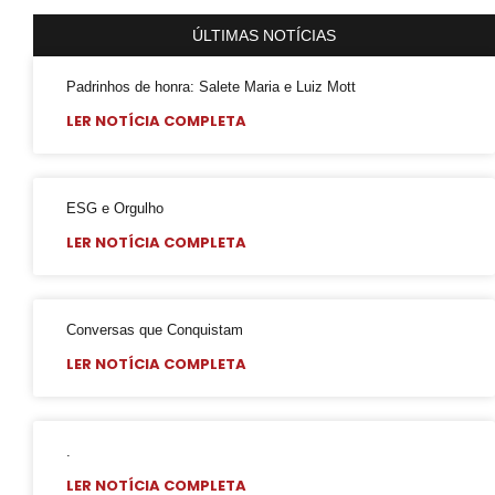
Falares LGBT+
ÚLTIMAS NOTÍCIAS
Salve 2 de julho
Posse do Conselho Municipal LGBT+
Padrinhos de honra: Salete Maria e Luiz Mott
LER NOTÍCIA COMPLETA
Gay is Good, Gays is Proud
Dia Internacional do Orgulho LGBT+
GGB Reforma Estatuto e Divulga Setença de Juiz Baiano
ESG e Orgulho
Junho, 28 de Stonewall
LER NOTÍCIA COMPLETA
Junho Violeta
Victor-Victória é patrimônio imaterial de Juazeiro
Conversas que Conquistam
Órgãos municipais recebem PCLGBTfobia institucional
LER NOTÍCIA COMPLETA
Stonewall
VEM!
Sebrae realiza evento para empreendedores LGBTQIAPN+
.
Abordagem cristã
LER NOTÍCIA COMPLETA