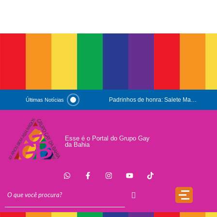
Padrinhos de honra: Salete Maria e Luiz Mott
Últimas Notícias
ESG e Orgulho
Conversas que Conquistam
Esse é o Portal do Grupo Gay
da Bahia
.
Que Orgulho é Esse?
O Antígeno do Estigma
Trincheira
Doação