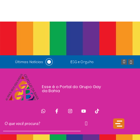
Últimas Notícias
Padrinhos de honra: Salete Maria e Luiz Mott
ESG e Orgulho
Conversas que Conquistam
Esse é o Portal do Grupo Gay
da Bahia