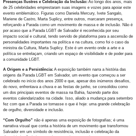
Presenças Ilustres e Celebração da Inclusão:
Ao longo dos anos, mais
Perdas Levam à Tragédia Pessoal
de 25 celebridades emprestaram suas imagens e vozes para apoiar este
evento emblemático. Figuras como Daniela Mercury, Ivete Sangalo,
Falares LGBT+
Mariene de Castro, Marta Suplicy, entre outros, marcaram presença,
Salve 2 de julho
reforçando a Parada como um movimento de massa e de inclusão. Não é
por acaso que a Parada LGBT de Salvador é reconhecida por seu
Posse do Conselho Municipal LGBT+
impacto social e cultural, tendo servido de plataforma para a ascensão de
personalidades importantes na política e na cultura, como foi o caso da
Gay is Good, Gays is Proud
ministra da Cultura, Marta Suplicy. Este é um evento onde a arte e a
Dia Internacional do Orgulho LGBT+
política se entrelaçam, criando um espaço de visibilidade e de poder para
a comunidade LGBT.
GGB Reforma Estatuto e Divulga Setença de Juiz Baiano
A Origem e a Persistência:
A exposição também narra a história das
Junho, 28 de Stonewall
origens da Parada LGBT em Salvador, um evento que começou a ser
celebrado no início dos anos 2000 e que, apesar dos inúmeros desafios,
Junho Violeta
do novo, enfrentava a chuva e as festas de junho, se consolidou como
Victor-Victória é patrimônio imaterial de Juazeiro
um dos principais eventos de massa na Bahia, fazendo parte dos
eventos calendarizados na cidade. Isso, aliado a mudança para setembro
Órgãos municipais recebem PCLGBTfobia institucional
fez com que a Parada se tornasse o que é hoje: uma grande celebração
de orgulho, diversidade e inclusão.
Stonewall
“Com Orgulho”
não é apenas uma exposição de fotografias; é uma
VEM!
narrativa visual que conta a história de um movimento que transformou
Sebrae realiza evento para empreendedores LGBTQIAPN+
Salvador em um símbolo de resistência, inclusão e celebração da