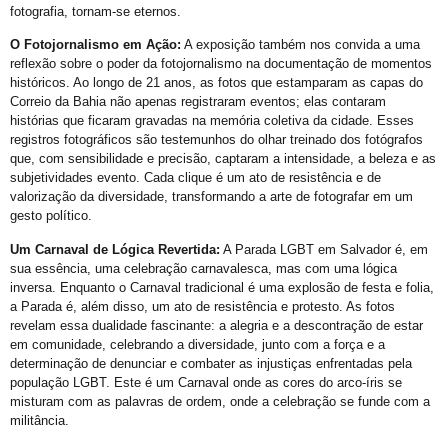
fotografia, tornam-se eternos.
Exposição “Revele Seu Amor” em Salvador
O Fotojornalismo em Ação:
A exposição também nos convida a uma
Salvador é Destaque em Mapeamento Nacional de Políticas LGBT+
reflexão sobre o poder da fotojornalismo na documentação de momentos
Free City Tour LGBT
históricos. Ao longo de 21 anos, as fotos que estamparam as capas do
Correio da Bahia não apenas registraram eventos; elas contaram
Legítima Defesa Pessoal para LGBT+
histórias que ficaram gravadas na memória coletiva da cidade. Esses
registros fotográficos são testemunhos do olhar treinado dos fotógrafos
Reunião de Organização d0 21º Orgulho
que, com sensibilidade e precisão, captaram a intensidade, a beleza e as
Cajazeiras XII Recebe a II Parada LGBT+ Domingo
subjetividades evento. Cada clique é um ato de resistência e de
valorização da diversidade, transformando a arte de fotografar em um
São Tibira do Maranhão
gesto político.
Orgulho LGBT: um Carnaval com Lógica Revertida
Um Carnaval de Lógica Revertida:
A Parada LGBT em Salvador é, em
sua essência, uma celebração carnavalesca, mas com uma lógica
Salvador: Capital do Orgulho
inversa. Enquanto o Carnaval tradicional é uma explosão de festa e folia,
Mata Escura Celebrou Orgulho LGBT+ nesse Domingo
a Parada é, além disso, um ato de resistência e protesto. As fotos
revelam essa dualidade fascinante: a alegria e a descontração de estar
Roteiro Orgulho em Salvador
em comunidade, celebrando a diversidade, junto com a força e a
determinação de denunciar e combater as injustiças enfrentadas pela
Chame Meu Nome
população LGBT. Este é um Carnaval onde as cores do arco-íris se
Retificação de Nome
misturam com as palavras de ordem, onde a celebração se funde com a
militância.
Novo CMLGBT Salvador