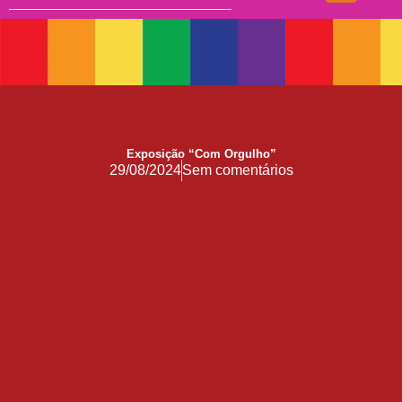
Doação
17 de Maio de 1990: a data que a OMS não escreveu sozinha
Mãos, Mitos e Mapas
10 Anos do Centro de Referência LGBT+ Vida Bruno
Quando a coragem ocupa a cadeira
Exposição “Com Orgulho”
Você Pode Doar Até 6% do IR
29/08/2024
Sem comentários
GGB comemora impacto LGBT+ no Carnaval de Salvador 2026
Evolução no Concurso Rainha do Carnaval de Salvador
Salvador celebra a diversidade na 28ª edição do Concurso Nacional de Fantasia Gay e o 5º Rainha LGBTrans
Já é Carnaval, essência da hospitalidade
Empreendedorismo LGBT+
Empodere-se!
São Sebastião Santo Mártir Patrono dos Gays
Ardilosa