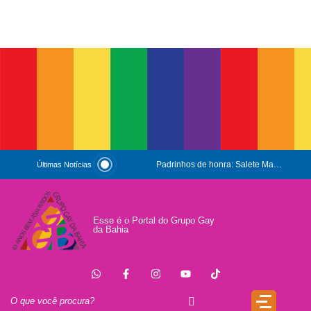
Padrinhos de honra: Salete Maria e Luiz Mott
Últimas Notícias
ESG e Orgulho
Conversas que Conquistam
Esse é o Portal do Grupo Gay
da Bahia
.
Que Orgulho é Esse?
O Antígeno do Estigma
Trincheira