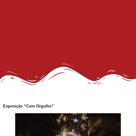
III Concurso Rainha LGBTrans: Inclusão e Brilho no Coração do Carnaval Salvador
Trans de Alta Performance
Viado: Entre a Histórica LGBTfobia Estrutural e a Ressignificação Cultural
Horror!
CadÚnico Itinerante LGBT+
Sobre a Flexibilização das Diretrizes da Meta
Feliz Ano Novo
Nota Pública do GGB sobre o Incidente com dois Jovens no Metrô de Salvador
Então, já é Natal e também um convite à empatia.
Ativista LGBT+ Duduka é assassinado a vários tiros em casa
Outorga do Selo LGBT+ da Prefs de Salvador
Exposição “Com Orgulho”
Denunciar Discriminação Racial e LGBT Online
Propeg ganha prêmio da Globo com campanha para Grupo Gay da Bahia; assista
GGB cobra Ação do Itamaraty Após Execução de Casal Gay em Camarões