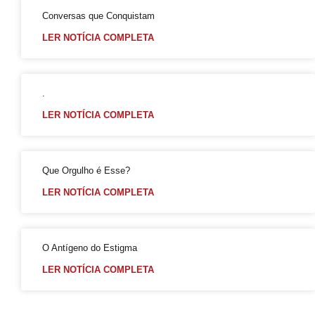
Enredo da Tuiuti em 2025 destacará Xica Manicongo, 1ª travesti do país
Conversas que Conquistam
GGB lança Manual para Jovens LGBTQIA+ “ Seja Você Mesmo”
LER NOTÍCIA COMPLETA
O Globo: ‘Me sinto maravilhoso’, diz paciente curado do HIV com tratamento raro; leia entrevista
O Museu de Arte da Bahia (MAB) receberá no dia 25 de abril, às 18h, a exibição gratuita do documentário “Cassandra Rios: A Safo de Perdizes”
.
Viver LGBT Além (60+)
LER NOTÍCIA COMPLETA
Quem perde quando os homens não choram?
Casamento entre pessoas do mesmo sexo cresce quase 20% e bate recorde, aponta IBGE
Gays se casam em Camaçari na Bahia
Que Orgulho é Esse?
Você conhece a (PrEP)? Revele!
LER NOTÍCIA COMPLETA
impressionante da história do movimento pelos direitos das pessoas LGBT+
Coletivo de Torcidas lança curso de letramento LGBTQ+ para inclusão no esporte
O Antígeno do Estigma
4ª Conferência Nacional LGBT altera calendário de etapas considerando as Eleições Municipais 2024
LER NOTÍCIA COMPLETA
Pesquisa realizada pelo PoderData em 2024, 70% dos brasileiros acreditam que existe homofobia no país
Discriminação e preconceito no ambiente de trabalho podem impactar na saúde mental dos profissionais afetados