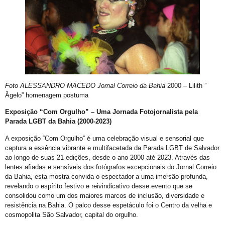
E não é mesmo!
Prefeitura promove CadÚnico Itinerante LGBT+ no Centro Vida Bruno
Tudo é Verdade: Memória, Luta, Reparação e GGB
Você Sabe Quem Foi Floripis
LGBTransfobia é Grave Acidente de Trabalho
Foto ALESSANDRO MACEDO Jornal Correio da Bahia
2000 – Lilith ”
Mutirão Identidade Cidadãs
Âgelo” homenagem postuma
21 Orgulho LGBT+Bahia
Exposição “Com Orgulho” – Uma Jornada Fotojornalista pela
Pornografia da Vingança
Parada LGBT da Bahia (2000-2023)
O Retrato Falado de Xica Manicongo
A exposição “Com Orgulho” é uma celebração visual e sensorial que
captura a essência vibrante e multifacetada da Parada LGBT de Salvador
GGB Divulga Nota de Repúdio Contra ALBA
ao longo de suas 21 edições, desde o ano 2000 até 2023. Através das
lentes afiadas e sensíveis dos fotógrafos excepcionais do Jornal Correio
Orgulho na Barra: Uma Nova Era Começou
da Bahia, esta mostra convida o espectador a uma imersão profunda,
Cuidado
revelando o espírito festivo e reivindicativo desse evento que se
consolidou como um dos maiores marcos de inclusão, diversidade e
Shows
resistência na Bahia. O palco desse espetáculo foi o Centro da velha e
cosmopolita São Salvador, capital do orgulho.
21º Orgulho LGBT+ Bahia na Barra