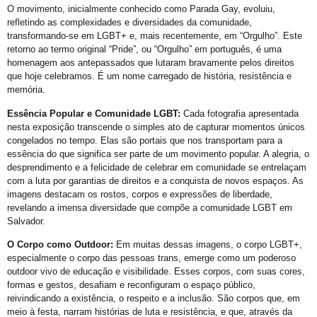
O movimento, inicialmente conhecido como Parada Gay, evoluiu,
Orgulho em Movimento
refletindo as complexidades e diversidades da comunidade,
Barra e Ondina Recebem 21º Orgulho LGBT
transformando-se em LGBT+ e, mais recentemente, em “Orgulho”. Este
retorno ao termo original “Pride”, ou “Orgulho” em português, é uma
Premiação
homenagem aos antepassados que lutaram bravamente pelos direitos
que hoje celebramos. É um nome carregado de história, resistência e
Workshop
memória.
Exposição “Com Orgulho”
Essência Popular e Comunidade LGBT:
Cada fotografia apresentada
Defenda-se
nesta exposição transcende o simples ato de capturar momentos únicos
congelados no tempo. Elas são portais que nos transportam para a
Mudança no Circuito do 21º Orgulho LGBT da Bahia: Decisão após Reunião com Autoridades
essência do que significa ser parte de um movimento popular. A alegria, o
desprendimento e a felicidade de celebrar em comunidade se entrelaçam
I Fantasia PetLove do Orgulho
com a luta por garantias de direitos e a conquista de novos espaços. As
Workshop: Lantejoulas – Contos, Adereços
imagens destacam os rostos, corpos e expressões de liberdade,
revelando a imensa diversidade que compõe a comunidade LGBT em
Salvador Capital do Orgulho
Salvador.
Festa Literária
O Corpo como Outdoor:
Em muitas dessas imagens, o corpo LGBT+,
especialmente o corpo das pessoas trans, emerge como um poderoso
Apenas Um Passo
outdoor vivo de educação e visibilidade. Esses corpos, com suas cores,
21º Orgulho LGBT+ Bahia Celebra a Juventude
formas e gestos, desafiam e reconfiguram o espaço público,
reivindicando a existência, o respeito e a inclusão. São corpos que, em
Bastidores da Campanha Oficial do 21º Orgulho LGBT+ Bahia
meio à festa, narram histórias de luta e resistência, e que, através da