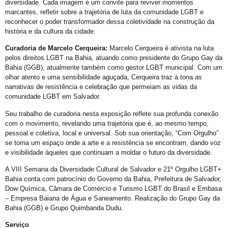
diversidade. Cada imagem é um convite para reviver momentos
Abordagem cristã
marcantes, refletir sobre a trajetória de luta da comunidade LGBT e
reconhecer o poder transformador dessa coletividade na construção da
CFM parecer
história e da cultura da cidade.
Projeto Se Ligue: Transformando Vidas e Construindo Conhecimento
Curadoria de Marcelo Cerqueira:
Marcelo Cerqueira é ativista na luta
Roteiro Turístico Salvador das Artes
pelos direitos LGBT na Bahia, atuando como presidente do Grupo Gay da
Bahia (GGB), atualmente também como gestor LGBT municipal. Com um
Tempo
olhar atento e uma sensibilidade aguçada, Cerqueira traz à tona as
narrativas de resistência e celebração que permeiam as vidas da
Conscientização da Violência contra a Pessoa Idosa LGBT
comunidade LGBT em Salvador.
Inovação e inclusão: o papel crucial da diversidade LGBT+ nas empresas
Seu trabalho de curadoria nesta exposição reflete sua profunda conexão
Madrinha Jovem do 21ª Orgulho LGBT+ da Bahia: Tifanny Conceição
com o movimento, revelando uma trajetória que é, ao mesmo tempo,
pessoal e coletiva, local e universal. Sob sua orientação, “Com Orgulho”
21º Orgulho LGBT+ Bahia pelo YouTube e Instagram
se torna um espaço onde a arte e a resistência se encontram, dando voz
e visibilidade àqueles que continuam a moldar o futuro da diversidade.
Lançamento online
A VIII Semana da Diversidade Cultural de Salvador e 21º Orgulho LGBT+
60+
Bahia conta com patrocínio do Governo da Bahia, Prefeitura de Salvador,
Madrinhas do 21º Orgulho LGBT+ Bahia
Dow Química, Câmara de Comércio e Turismo LGBT do Brasil e Embasa
– Empresa Baiana de Água e Saneamento. Realização do Grupo Gay da
GGB comemora sentença exemplar
Bahia (GGB) e Grupo Quimbanda Dudu.
True Colors do GGB criado pela Propeg recebe prêmio Duda Mendonça
Serviço