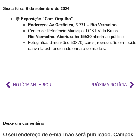
Criar Grupo de Afinidade LGBT na empresa
Sexta-feira, 6 de setembro de 2024
Mott critica decreto do Peru que classifica transgeneridade como doença mental
🔵
Exposição “Com Orgulho”
GGB anuncia mudanças na Parada LGBT+ para atrair visitantes e jovens
Endereço: Av Oceânica, 3.731 – Rio Vermelho
Centro de Referência Municipal LGBT Vida Bruno
17 de maio: dia da cidadania LGBT+
Rio Vermelho. Abertura ás 15h30
aberta ao público
Fotografias dimensões 50X70, cores, reprodução em tecido
Na sede do GGB
canva látext tensionado em aro de madeira.
17 de maio e o pioneirismo da Bahia no enfrentamento da LGBTfobia
Dominação, subversão e prazer: entenda o que torna anal o “queridinho”
Maio da diversidade com reflexão e ações de conexão com a comunidade LGBT+
Ótimo Setembro em Salvador
NOTÍCIA ANTERIOR
PRÓXIMA NOTÍCIA
Orgulho LGBT+ da Bahia em uma Análise Socioeconômica
Carga Viral Indetectável
A elegância 60+
Deixe um comentário
A Melhor Parada Gay da História da Bahia
O seu endereço de e-mail não será publicado.
Campos
Aberta Inscrições de Casais LGBT para exposição fotográfica ´”Revele o seu Amor”