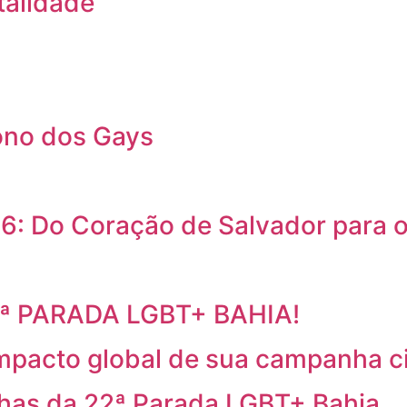
talidade
ono dos Gays
6: Do Coração de Salvador para
2ª PARADA LGBT+ BAHIA!
mpacto global de sua campanha c
has da 22ª Parada LGBT+ Bahia