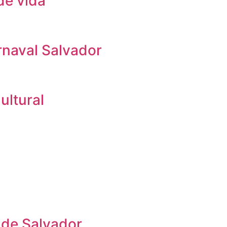
de vida
rnaval Salvador
ultural
 de Salvador