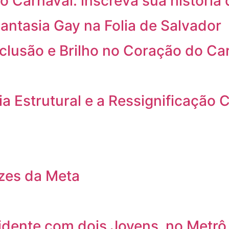
o Carnaval: inscreva sua história 
antasia Gay na Folia de Salvador
nclusão e Brilho no Coração do Ca
a Estrutural e a Ressignificação C
izes da Meta
cidente com dois Jovens no Metrô