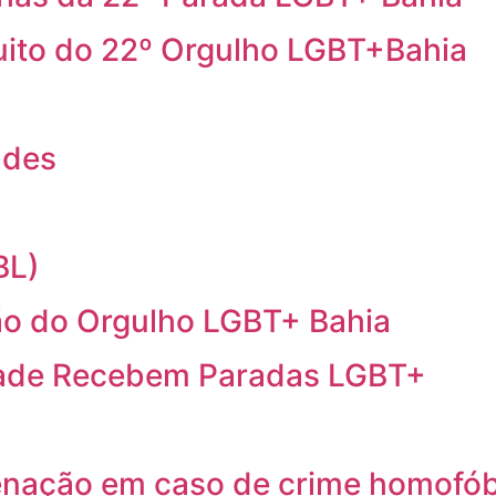
cuito do 22º Orgulho LGBT+Bahia
ndes
BL)
o do Orgulho LGBT+ Bahia
idade Recebem Paradas LGBT+
ação em caso de crime homofób