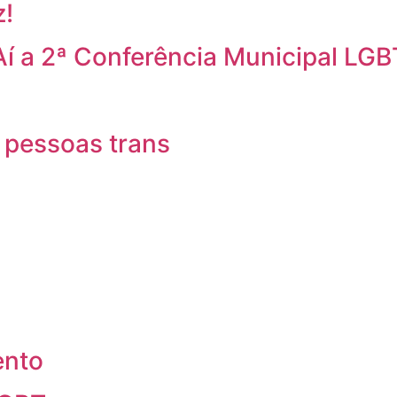
z!
Aí a 2ª Conferência Municipal LGB
 pessoas trans
ento