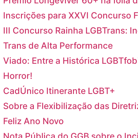
Prêmio Longeviver 60+ na folia d
Inscrições para XXVI Concurso F
III Concurso Rainha LGBTrans: I
Trans de Alta Performance
Viado: Entre a Histórica LGBTfobi
Horror!
CadÚnico Itinerante LGBT+
Sobre a Flexibilização das Diretr
Feliz Ano Novo
Nota Pública do GGB sobre o In