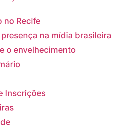
 no Recife
resença na mídia brasileira
re o envelhecimento
rmário
e Inscrições
iras
ade