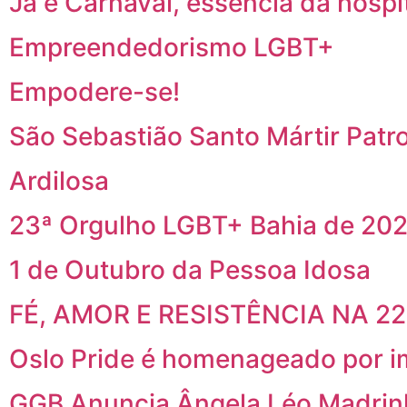
Já é Carnaval, essência da hospi
Empreendedorismo LGBT+
Empodere-se!
São Sebastião Santo Mártir Patr
Ardilosa
23ª Orgulho LGBT+ Bahia de 202
1 de Outubro da Pessoa Idosa
FÉ, AMOR E RESISTÊNCIA NA 2
Oslo Pride é homenageado por i
GGB Anuncia Ângela Léo Madrin