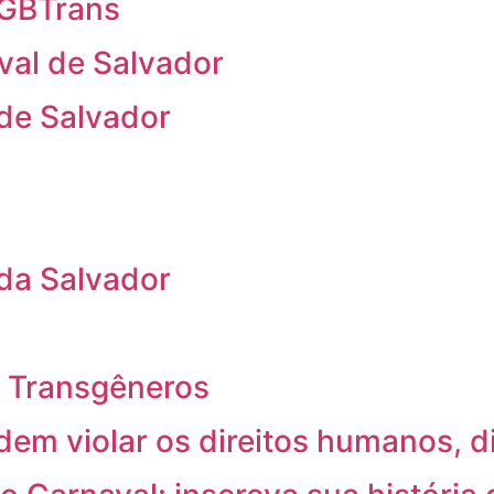
 LGBTrans
val de Salvador
 de Salvador
 da Salvador
 e Transgêneros
em violar os direitos humanos, 