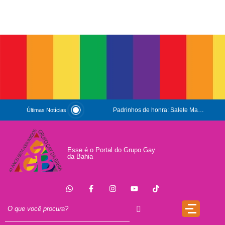
Padrinhos de honra: Salete Maria e Luiz Mott
Últimas Notícias
ESG e Orgulho
Conversas que Conquistam
Esse é o Portal do Grupo Gay
da Bahia
.
Que Orgulho é Esse?
O Antígeno do Estigma
Trincheira
Doação