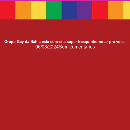
17 de Maio de 1990: a data que a OMS não escreveu sozinha
Mãos, Mitos e Mapas
10 Anos do Centro de Referência LGBT+ Vida Bruno
Quando a coragem ocupa a cadeira
Grupo Gay da Bahia está com site super fresquinho no ar pra você
Você Pode Doar Até 6% do IR
06/03/2024
Sem comentários
GGB comemora impacto LGBT+ no Carnaval de Salvador 2026
Evolução no Concurso Rainha do Carnaval de Salvador
Salvador celebra a diversidade na 28ª edição do Concurso Nacional de Fantasia Gay e o 5º Rainha LGBTrans
Já é Carnaval, essência da hospitalidade
Empreendedorismo LGBT+
Empodere-se!
São Sebastião Santo Mártir Patrono dos Gays
Ardilosa
23ª Orgulho LGBT+ Bahia de 2026: Do Coração de Salvador para o Mundo