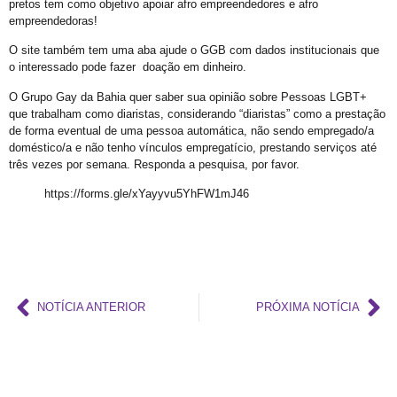
pretos tem como objetivo apoiar afro empreendedores e afro
empreendedoras!
Barra e Ondina Recebem 21º Orgulho LGBT
O site também tem uma aba ajude o GGB com dados institucionais que
Premiação
o interessado pode fazer doação em dinheiro.
Workshop
O Grupo Gay da Bahia quer saber sua opinião sobre Pessoas LGBT+
Exposição “Com Orgulho”
que trabalham como diaristas, considerando “diaristas” como a prestação
de forma eventual de uma pessoa automática, não sendo empregado/a
Defenda-se
doméstico/a e não tenho vínculos empregatício, prestando serviços até
três vezes por semana. Responda a pesquisa, por favor.
Mudança no Circuito do 21º Orgulho LGBT da Bahia: Decisão após Reunião com Autoridades
https://forms.gle/xYayyvu5YhFW1mJ46
I Fantasia PetLove do Orgulho
Workshop: Lantejoulas – Contos, Adereços
Salvador Capital do Orgulho
Festa Literária
NOTÍCIA ANTERIOR
PRÓXIMA NOTÍCIA
Apenas Um Passo
21º Orgulho LGBT+ Bahia Celebra a Juventude
Bastidores da Campanha Oficial do 21º Orgulho LGBT+ Bahia
Exposição “Revele Seu Amor” em Salvador