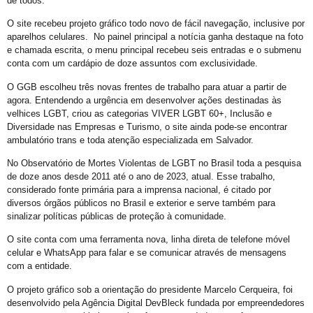
de todos.
Prefeitura promove CadÚnico Itinerante LGBT+ no Centro Vida Bruno
O site recebeu projeto gráfico todo novo de fácil navegação, inclusive por
aparelhos celulares. No painel principal a notícia ganha destaque na foto
Tudo é Verdade: Memória, Luta, Reparação e GGB
e chamada escrita, o menu principal recebeu seis entradas e o submenu
conta com um cardápio de doze assuntos com exclusividade.
Você Sabe Quem Foi Floripis
LGBTransfobia é Grave Acidente de Trabalho
O GGB escolheu três novas frentes de trabalho para atuar a partir de
agora. Entendendo a urgência em desenvolver ações destinadas às
Mutirão Identidade Cidadãs
velhices LGBT, criou as categorias VIVER LGBT 60+, Inclusão e
Diversidade nas Empresas e Turismo, o site ainda pode-se encontrar
21 Orgulho LGBT+Bahia
ambulatório trans e toda atenção especializada em Salvador.
Pornografia da Vingança
No Observatório de Mortes Violentas de LGBT no Brasil toda a pesquisa
O Retrato Falado de Xica Manicongo
de doze anos desde 2011 até o ano de 2023, atual. Esse trabalho,
considerado fonte primária para a imprensa nacional, é citado por
GGB Divulga Nota de Repúdio Contra ALBA
diversos órgãos públicos no Brasil e exterior e serve também para
sinalizar políticas públicas de proteção à comunidade.
Orgulho na Barra: Uma Nova Era Começou
O site conta com uma ferramenta nova, linha direta de telefone móvel
Cuidado
celular e WhatsApp para falar e se comunicar através de mensagens
Shows
com a entidade.
21º Orgulho LGBT+ Bahia na Barra
O projeto gráfico sob a orientação do presidente Marcelo Cerqueira, foi
desenvolvido pela Agência Digital DevBleck fundada por empreendedores
Orgulho em Movimento