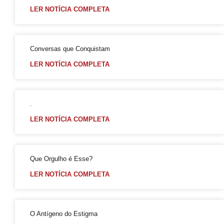
LER NOTÍCIA COMPLETA
CFM parecer
Projeto Se Ligue: Transformando Vidas e Construindo Conhecimento
Roteiro Turístico Salvador das Artes
Conversas que Conquistam
Tempo
LER NOTÍCIA COMPLETA
Conscientização da Violência contra a Pessoa Idosa LGBT
Inovação e inclusão: o papel crucial da diversidade LGBT+ nas empresas
.
Madrinha Jovem do 21ª Orgulho LGBT+ da Bahia: Tifanny Conceição
LER NOTÍCIA COMPLETA
21º Orgulho LGBT+ Bahia pelo YouTube e Instagram
Lançamento online
60+
Que Orgulho é Esse?
Madrinhas do 21º Orgulho LGBT+ Bahia
LER NOTÍCIA COMPLETA
GGB comemora sentença exemplar
True Colors do GGB criado pela Propeg recebe prêmio Duda Mendonça
O Antígeno do Estigma
Criar Grupo de Afinidade LGBT na empresa