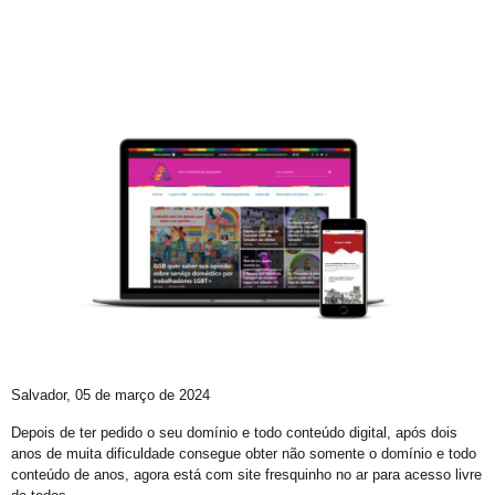
Trans de Alta Performance
Viado: Entre a Histórica LGBTfobia Estrutural e a Ressignificação Cultural
Horror!
CadÚnico Itinerante LGBT+
Sobre a Flexibilização das Diretrizes da Meta
Feliz Ano Novo
Nota Pública do GGB sobre o Incidente com dois Jovens no Metrô de Salvador
Então, já é Natal e também um convite à empatia.
Ativista LGBT+ Duduka é assassinado a vários tiros em casa
Outorga do Selo LGBT+ da Prefs de Salvador
Denunciar Discriminação Racial e LGBT Online
Salvador, 05 de março de 2024
Propeg ganha prêmio da Globo com campanha para Grupo Gay da Bahia; assista
Depois de ter pedido o seu domínio e todo conteúdo digital, após dois
anos de muita dificuldade consegue obter não somente o domínio e todo
GGB cobra Ação do Itamaraty Após Execução de Casal Gay em Camarões
conteúdo de anos, agora está com site fresquinho no ar para acesso livre
E não é mesmo!