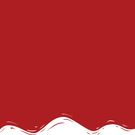
27º Concurso de Fantasia Gay
III Rainha LGBTrans Empoderamento
Cultura e Resistência: II Rainha LGBTrans
Concurso de Fantasias no Carnaval de Salvador
III Rainha LGBTrans do Carnaval de Salvador
III Rainha LGBTrans do Carnaval
Carnaval de Salvador
III Rainha do Carnaval LGBTrans da Salvador
Chá de Reparação
Dia da Visibilidade de Travestis e Transgêneros
Deportações americanas não podem violar os direitos humanos, diz WBO
Prêmio Longeviver 60+ na folia do Carnaval: inscreva sua história de vida
Inscrições para XXVI Concurso Fantasia Gay na Folia de Salvador
III Concurso Rainha LGBTrans: Inclusão e Brilho no Coração do Carnaval Salvador