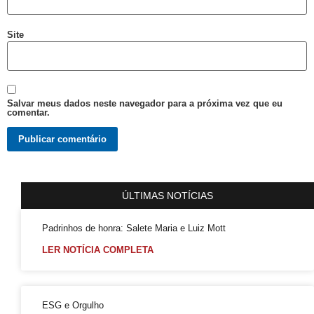
Falares LGBT+
Site
Salve 2 de julho
Posse do Conselho Municipal LGBT+
Gay is Good, Gays is Proud
Salvar meus dados neste navegador para a próxima vez que eu
Dia Internacional do Orgulho LGBT+
comentar.
GGB Reforma Estatuto e Divulga Setença de Juiz Baiano
Junho, 28 de Stonewall
Junho Violeta
ÚLTIMAS NOTÍCIAS
Victor-Victória é patrimônio imaterial de Juazeiro
Órgãos municipais recebem PCLGBTfobia institucional
Padrinhos de honra: Salete Maria e Luiz Mott
Stonewall
LER NOTÍCIA COMPLETA
VEM!
Sebrae realiza evento para empreendedores LGBTQIAPN+
ESG e Orgulho
Abordagem cristã