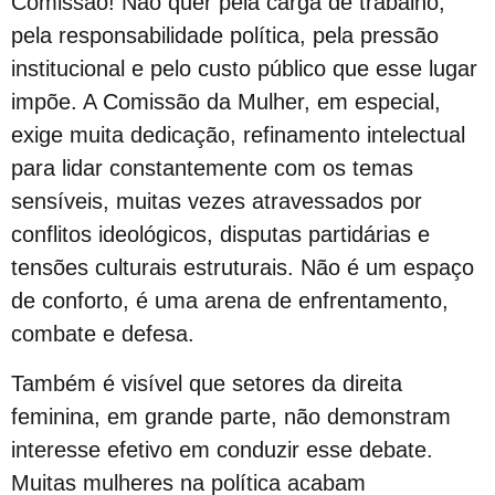
Comissão! Não quer pela carga de trabalho,
Novo CMLGBT Salvador
pela responsabilidade política, pela pressão
Perdas Levam à Tragédia Pessoal
institucional e pelo custo público que esse lugar
Falares LGBT+
impõe. A Comissão da Mulher, em especial,
Salve 2 de julho
exige muita dedicação, refinamento intelectual
Posse do Conselho Municipal LGBT+
para lidar constantemente com os temas
Gay is Good, Gays is Proud
sensíveis, muitas vezes atravessados por
Dia Internacional do Orgulho LGBT+
conflitos ideológicos, disputas partidárias e
GGB Reforma Estatuto e Divulga Setença de Juiz Baiano
tensões culturais estruturais. Não é um espaço
Junho, 28 de Stonewall
de conforto, é uma arena de enfrentamento,
Junho Violeta
combate e defesa.
Victor-Victória é patrimônio imaterial de Juazeiro
Também é visível que setores da direita
Órgãos municipais recebem PCLGBTfobia institucional
feminina, em grande parte, não demonstram
Stonewall
interesse efetivo em conduzir esse debate.
VEM!
Muitas mulheres na política acabam