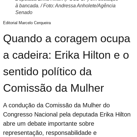
21º Orgulho LGBT+ Bahia na Barra
à bancada. / Foto: Andressa Anholete/Agência
Orgulho em Movimento
Senado
Barra e Ondina Recebem 21º Orgulho LGBT
Editorial Marcelo Cerqueira
Premiação
Quando a coragem ocupa
Workshop
Exposição “Com Orgulho”
a cadeira: Erika Hilton e o
Defenda-se
sentido político da
Mudança no Circuito do 21º Orgulho LGBT da Bahia: Decisão após Reunião com Autoridades
I Fantasia PetLove do Orgulho
Comissão da Mulher
Workshop: Lantejoulas – Contos, Adereços
Salvador Capital do Orgulho
A condução da Comissão da Mulher do
Festa Literária
Congresso Nacional pela deputada Erika Hilton
Apenas Um Passo
abre um debate importante sobre
21º Orgulho LGBT+ Bahia Celebra a Juventude
representação, responsabilidade e