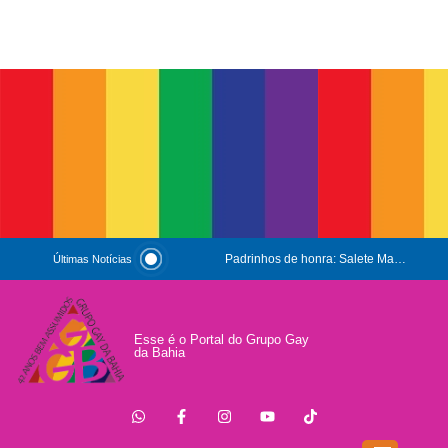
Padrinhos de honra: Salete Maria e Luiz Mott
Últimas Notícias
ESG e Orgulho
Conversas que Conquistam
Esse é o Portal do Grupo Gay
da Bahia
.
Que Orgulho é Esse?
O Antígeno do Estigma