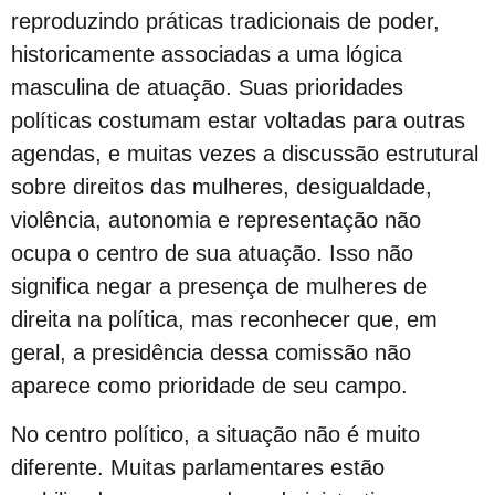
Sebrae realiza evento para empreendedores LGBTQIAPN+
reproduzindo práticas tradicionais de poder,
Abordagem cristã
historicamente associadas a uma lógica
CFM parecer
masculina de atuação. Suas prioridades
Projeto Se Ligue: Transformando Vidas e Construindo Conhecimento
políticas costumam estar voltadas para outras
Roteiro Turístico Salvador das Artes
agendas, e muitas vezes a discussão estrutural
Tempo
sobre direitos das mulheres, desigualdade,
violência, autonomia e representação não
Conscientização da Violência contra a Pessoa Idosa LGBT
ocupa o centro de sua atuação. Isso não
Inovação e inclusão: o papel crucial da diversidade LGBT+ nas empresas
significa negar a presença de mulheres de
Madrinha Jovem do 21ª Orgulho LGBT+ da Bahia: Tifanny Conceição
direita na política, mas reconhecer que, em
21º Orgulho LGBT+ Bahia pelo YouTube e Instagram
geral, a presidência dessa comissão não
Lançamento online
aparece como prioridade de seu campo.
60+
Madrinhas do 21º Orgulho LGBT+ Bahia
No centro político, a situação não é muito
diferente. Muitas parlamentares estão
GGB comemora sentença exemplar