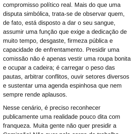
Bastidores da Campanha Oficial do 21º Orgulho LGBT+ Bahia
compromisso político real. Mais do que uma
Exposição “Revele Seu Amor” em Salvador
disputa simbólica, trata-se de observar quem,
Salvador é Destaque em Mapeamento Nacional de Políticas LGBT+
de fato, está disposto a dar o seu sangue,
Free City Tour LGBT
assumir uma função que exige a dedicação de
Legítima Defesa Pessoal para LGBT+
muito tempo, desgaste, firmeza pública e
capacidade de enfrentamento. Presidir uma
Reunião de Organização d0 21º Orgulho
comissão não é apenas vestir uma roupa bonita
Cajazeiras XII Recebe a II Parada LGBT+ Domingo
e ocupar a cadeira; é carregar o peso das
São Tibira do Maranhão
pautas, arbitrar conflitos, ouvir setores diversos
Orgulho LGBT: um Carnaval com Lógica Revertida
e sustentar uma agenda espinhosa que nem
Salvador: Capital do Orgulho
sempre rende aplausos.
Mata Escura Celebrou Orgulho LGBT+ nesse Domingo
Roteiro Orgulho em Salvador
Nesse cenário, é preciso reconhecer
publicamente uma realidade pouco dita com
Chame Meu Nome
franqueza. Muita gente não quer presidir a
Retificação de Nome