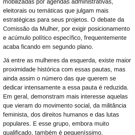
mobilizadas por agendas administrativas,
True Colors do GGB criado pela Propeg recebe prêmio Duda Mendonça
eleitorais ou temáticas que julgam mais
Criar Grupo de Afinidade LGBT na empresa
estratégicas para seus projetos. O debate da
Mott critica decreto do Peru que classifica transgeneridade como doença mental
Comissão da Mulher, por exigir posicionamento
GGB anuncia mudanças na Parada LGBT+ para atrair visitantes e jovens
e acúmulo político específico, frequentemente
17 de maio: dia da cidadania LGBT+
acaba ficando em segundo plano.
Na sede do GGB
17 de maio e o pioneirismo da Bahia no enfrentamento da LGBTfobia
Já entre as mulheres da esquerda, existe maior
proximidade histórica com essas pautas, mas
Dominação, subversão e prazer: entenda o que torna anal o “queridinho”
ainda assim o número das que querem se
Maio da diversidade com reflexão e ações de conexão com a comunidade LGBT+
dedicar intensamente a essa pauta é reduzida.
Ótimo Setembro em Salvador
Em geral, demonstram mais interesse aquelas
Orgulho LGBT+ da Bahia em uma Análise Socioeconômica
que vieram do movimento social, da militância
Carga Viral Indetectável
feminista, dos direitos humanos e das lutas
A elegância 60+
populares. E esse grupo, embora muito
A Melhor Parada Gay da História da Bahia
qualificado, também é pequeníssimo.