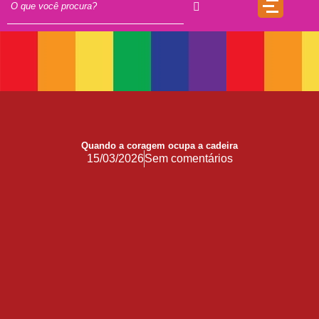
Trincheira
Doação
17 de Maio de 1990: a data que a OMS não escreveu sozinha
Mãos, Mitos e Mapas
10 Anos do Centro de Referência LGBT+ Vida Bruno
Quando a coragem ocupa a cadeira
Você Pode Doar Até 6% do IR
Quando a coragem ocupa a cadeira
15/03/2026
Sem comentários
GGB comemora impacto LGBT+ no Carnaval de Salvador 2026
Evolução no Concurso Rainha do Carnaval de Salvador
Salvador celebra a diversidade na 28ª edição do Concurso Nacional de Fantasia Gay e o 5º Rainha LGBTrans
Já é Carnaval, essência da hospitalidade
Empreendedorismo LGBT+
Empodere-se!
São Sebastião Santo Mártir Patrono dos Gays