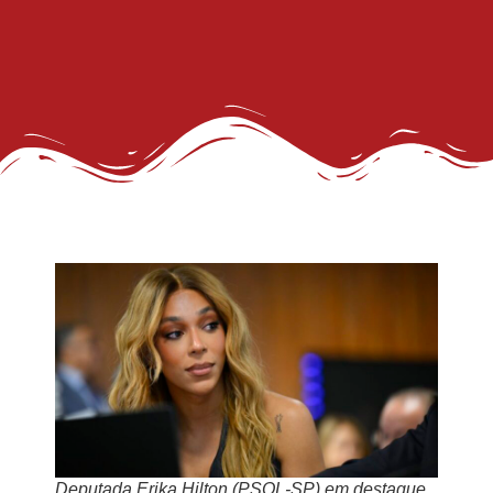
GGB cobra Ação do Itamaraty Após Execução de Casal Gay em Camarões
E não é mesmo!
Prefeitura promove CadÚnico Itinerante LGBT+ no Centro Vida Bruno
Tudo é Verdade: Memória, Luta, Reparação e GGB
Você Sabe Quem Foi Floripis
LGBTransfobia é Grave Acidente de Trabalho
Mutirão Identidade Cidadãs
21 Orgulho LGBT+Bahia
Pornografia da Vingança
O Retrato Falado de Xica Manicongo
GGB Divulga Nota de Repúdio Contra ALBA
Orgulho na Barra: Uma Nova Era Começou
Cuidado
Shows
Deputada Erika Hilton (PSOL-SP) em destaque