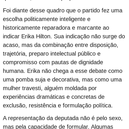
Aberta Inscrições de Casais LGBT para exposição fotográfica ´”Revele o seu Amor”
Foi diante desse quadro que o partido fez uma
VIII Semana da Diversidade Cultural de Salvador
escolha politicamente inteligente e
ORGULHO LGBT+ DA BAHIA
historicamente reparadora e marcante ao
VARZEDO: Pré-candidato a Prefeito Binho da Rifa, faz ataques homofóbicos, com ódio e intolerância religiosa
indicar Erika Hilton. Sua indicação não surge do
Violência Eleitoral Lgbtfóbica supostamente Praticada por Pré-candidato a Prefeito de Varzedo Recôncavo da Bahia
acaso, mas da combinação entre disposição,
Cartilha Segurança Pública e LGBT no Distrito Federal
trajetória, preparo intelectual público e
SEGURANÇA PÚBLICA E POPULAÇÃO LGBT: FORMAÇÃO, REPRESENTAÇÕES E HOMOFOBIA
compromisso com pautas de dignidade
Quem foi Felipa de Sousa, processada por lesbianismo pela Inquisição e hoje ícone do movimento LGBT
humana. Erika não chega a esse debate como
Boletim do GGB 1981 2005
uma pomba suja e decorativa, mas como uma
Homossexuais da Bahia : dicionário biográfico : (séculos XVI-XIX) / Luiz Mott.
mulher travesti, alguém moldada por
Luxo e Glòria do Baiano Evandro de Castro Lima no Rio Maravilha
experiências dramáticas e concretas de
Motorista esfaqueada 20x tem alta: “Medo dele terminar o que começou”
exclusão, resistência e formulação política.
LGBTI+ lutam por maior representação nas Câmaras Municipais
A representação da deputada não é pelo sexo,
Saiba o que é Ballroom e outras celebrações LGBTQIAPN+
mas pela capacidade de formular. Algumas