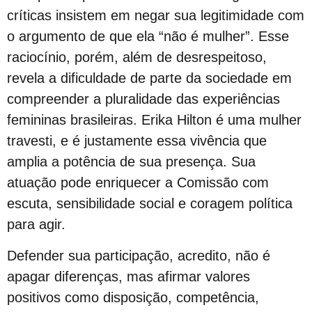
Ping pong com Maria Fernanda
críticas insistem em negar sua legitimidade com
UOL / Rico Vasconcelos: Quem vive com HIV não é obrigado a revelar seu diagnóstico
o argumento de que ela “não é mulher”. Esse
Duda Salabert lança pré-candidatura à PBH com Rede e PSOL no palanque
raciocínio, porém, além de desrespeitoso,
Conheça o CEDOC LGBTI+ 📚📰
revela a dificuldade de parte da sociedade em
Confira a vibe
compreender a pluralidade das experiências
Luiz Mott Carta Capital
femininas brasileiras. Erika Hilton é uma mulher
A Arte da Capa do Orgulho da Bahia
travesti, e é justamente essa vivência que
Mareatas II : Não foi fácil, mas foi verdade atravessar a década de 1980 vestido de branco
amplia a potência de sua presença. Sua
atuação pode enriquecer a Comissão com
GGB faz pré agendamento Prep com recorte racial
escuta, sensibilidade social e coragem política
No Início Eram as Mareatas Parte I
para agir.
Coleção Super Heróis Contra o Preconceito
Transição
Defender sua participação, acredito, não é
Gay Pride Nova Iorque em Junho
apagar diferenças, mas afirmar valores
MuSex: coleção particular mostra fenômenos da vida sexual no mundo
positivos como disposição, competência,