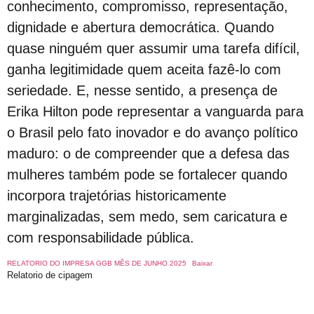
PrEP: quem mais acessa são homens gays, brancos com maior grau de escolaridade
conhecimento, compromisso, representação,
dignidade e abertura democrática. Quando
Enredo da Tuiuti em 2025 destacará Xica Manicongo, 1ª travesti do país
quase ninguém quer assumir uma tarefa difícil,
GGB lança Manual para Jovens LGBTQIA+ “ Seja Você Mesmo”
ganha legitimidade quem aceita fazê-lo com
O Globo: ‘Me sinto maravilhoso’, diz paciente curado do HIV com tratamento raro; leia entrevista
seriedade. E, nesse sentido, a presença de
O Museu de Arte da Bahia (MAB) receberá no dia 25 de abril, às 18h, a exibição gratuita do documentário “Cassandra Rios: A Safo de Perdizes”
Erika Hilton pode representar a vanguarda para
Viver LGBT Além (60+)
o Brasil pelo fato inovador e do avanço político
Quem perde quando os homens não choram?
maduro: o de compreender que a defesa das
Casamento entre pessoas do mesmo sexo cresce quase 20% e bate recorde, aponta IBGE
mulheres também pode se fortalecer quando
Gays se casam em Camaçari na Bahia
incorpora trajetórias historicamente
Você conhece a (PrEP)? Revele!
marginalizadas, sem medo, sem caricatura e
impressionante da história do movimento pelos direitos das pessoas LGBT+
com responsabilidade pública.
Coletivo de Torcidas lança curso de letramento LGBTQ+ para inclusão no esporte
RELATORIO DO IMPRESA GGB MÊS DE JUNHO 2025
Baixar
4ª Conferência Nacional LGBT altera calendário de etapas considerando as Eleições Municipais 2024
Relatorio de cipagem
Pesquisa realizada pelo PoderData em 2024, 70% dos brasileiros acreditam que existe homofobia no país