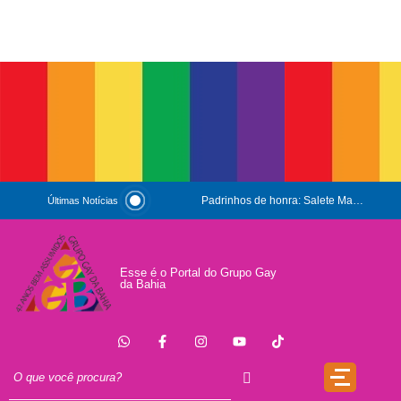
Padrinhos de honra: Salete Maria e Luiz Mott
Últimas Notícias
ESG e Orgulho
Conversas que Conquistam
Esse é o Portal do Grupo Gay
da Bahia
.
Que Orgulho é Esse?
O Antígeno do Estigma
Trincheira