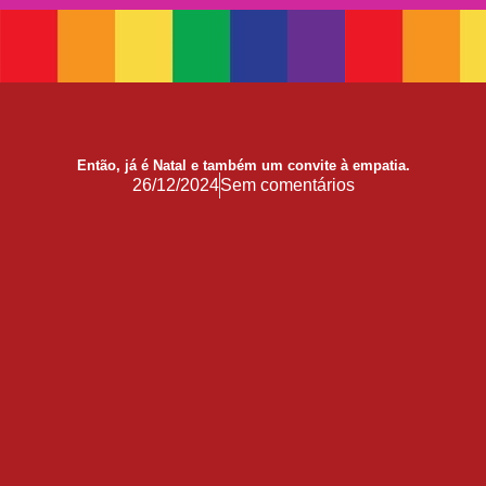
Doação
17 de Maio de 1990: a data que a OMS não escreveu sozinha
Mãos, Mitos e Mapas
10 Anos do Centro de Referência LGBT+ Vida Bruno
Quando a coragem ocupa a cadeira
Então, já é Natal e também um convite à empatia.
Você Pode Doar Até 6% do IR
26/12/2024
Sem comentários
GGB comemora impacto LGBT+ no Carnaval de Salvador 2026
Evolução no Concurso Rainha do Carnaval de Salvador
Salvador celebra a diversidade na 28ª edição do Concurso Nacional de Fantasia Gay e o 5º Rainha LGBTrans
Já é Carnaval, essência da hospitalidade
Empreendedorismo LGBT+
Empodere-se!
São Sebastião Santo Mártir Patrono dos Gays
Ardilosa