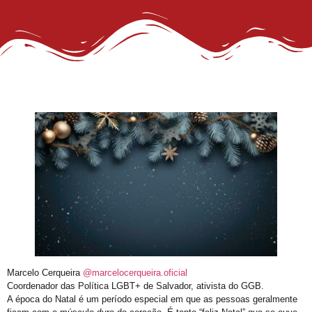
III Concurso Rainha LGBTrans: Inclusão e Brilho no Coração do Carnaval Salvador
Trans de Alta Performance
Viado: Entre a Histórica LGBTfobia Estrutural e a Ressignificação Cultural
Horror!
CadÚnico Itinerante LGBT+
Sobre a Flexibilização das Diretrizes da Meta
Feliz Ano Novo
Nota Pública do GGB sobre o Incidente com dois Jovens no Metrô de Salvador
Então, já é Natal e também um convite à empatia.
Ativista LGBT+ Duduka é assassinado a vários tiros em casa
Outorga do Selo LGBT+ da Prefs de Salvador
Denunciar Discriminação Racial e LGBT Online
Propeg ganha prêmio da Globo com campanha para Grupo Gay da Bahia; assista
Marcelo Cerqueira
@marcelocerqueira.oficial
Coordenador das Política LGBT+ de Salvador, ativista do GGB.
GGB cobra Ação do Itamaraty Após Execução de Casal Gay em Camarões
A época do Natal é um período especial em que as pessoas geralmente