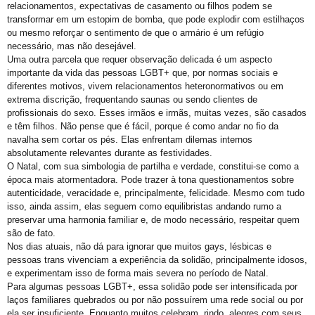
Orgulho em Movimento
relacionamentos, expectativas de casamento ou filhos podem se
transformar em um estopim de bomba, que pode explodir com estilhaços
Barra e Ondina Recebem 21º Orgulho LGBT
ou mesmo reforçar o sentimento de que o armário é um refúgio
Premiação
necessário, mas não desejável.
Uma outra parcela que requer observação delicada é um aspecto
Workshop
importante da vida das pessoas LGBT+ que, por normas sociais e
diferentes motivos, vivem relacionamentos heteronormativos ou em
Exposição “Com Orgulho”
extrema discrição, frequentando saunas ou sendo clientes de
profissionais do sexo. Esses irmãos e irmãs, muitas vezes, são casados
Defenda-se
e têm filhos. Não pense que é fácil, porque é como andar no fio da
Mudança no Circuito do 21º Orgulho LGBT da Bahia: Decisão após Reunião com Autoridades
navalha sem cortar os pés. Elas enfrentam dilemas internos
absolutamente relevantes durante as festividades.
I Fantasia PetLove do Orgulho
O Natal, com sua simbologia de partilha e verdade, constitui-se como a
época mais atormentadora. Pode trazer à tona questionamentos sobre
Workshop: Lantejoulas – Contos, Adereços
autenticidade, veracidade e, principalmente, felicidade. Mesmo com tudo
Salvador Capital do Orgulho
isso, ainda assim, elas seguem como equilibristas andando rumo a
preservar uma harmonia familiar e, de modo necessário, respeitar quem
Festa Literária
são de fato.
Nos dias atuais, não dá para ignorar que muitos gays, lésbicas e
Apenas Um Passo
pessoas trans vivenciam a experiência da solidão, principalmente idosos,
21º Orgulho LGBT+ Bahia Celebra a Juventude
e experimentam isso de forma mais severa no período de Natal.
Para algumas pessoas LGBT+, essa solidão pode ser intensificada por
Bastidores da Campanha Oficial do 21º Orgulho LGBT+ Bahia
laços familiares quebrados ou por não possuírem uma rede social ou por
ela ser insuficiente. Enquanto muitos celebram, rindo, alegres com seus