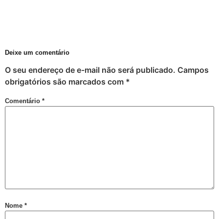
Perdas Levam à Tragédia Pessoal
Falares LGBT+
Salve 2 de julho
Posse do Conselho Municipal LGBT+
Deixe um comentário
Gay is Good, Gays is Proud
O seu endereço de e-mail não será publicado.
Campos
Dia Internacional do Orgulho LGBT+
obrigatórios são marcados com
*
GGB Reforma Estatuto e Divulga Setença de Juiz Baiano
Comentário
*
Junho, 28 de Stonewall
Junho Violeta
Victor-Victória é patrimônio imaterial de Juazeiro
Órgãos municipais recebem PCLGBTfobia institucional
Stonewall
VEM!
Sebrae realiza evento para empreendedores LGBTQIAPN+
Nome
*