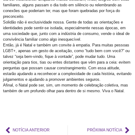
Exposição “Revele Seu Amor” em Salvador
familiares, alguns passam o dia todo em silêncio ou relembrando as
Salvador é Destaque em Mapeamento Nacional de Políticas LGBT+
conexões que poderiam ter, mas que foram quebradas por força do
preconceito.
Free City Tour LGBT
Solidão não é exclusividade nossa. Gente de todas as orientações e
identidades pode sentir-se isolada, especialmente nessas épocas, em
Legítima Defesa Pessoal para LGBT+
uma sociedade que, junto com a indústria de consumo, vende o ideal de
Reunião de Organização d0 21º Orgulho
convivência familiar como algo inesquecível.
Então, já é Natal e também um convite à empatia. Para muitas pessoas
Cajazeiras XII Recebe a II Parada LGBT+ Domingo
LGBT+, apenas um gesto de aceitação, como “tudo bem com você?” ou
talvez “seja bem-vindo, fique à vontade”, pode mudar tudo. Uma
São Tibira do Maranhão
orientação para tios, tias ou entes distantes que vêm para a ceia: evitem
Orgulho LGBT: um Carnaval com Lógica Revertida
perguntas que possam causar constrangimento. Com essa atitude,
estarão ajudando a reconhecer a complexidade de cada história, evitando
Salvador: Capital do Orgulho
julgamentos e ajudando a promover ambientes seguros.
Afinal, o Natal pode ser, sim, um momento de celebração coletiva, mas
Mata Escura Celebrou Orgulho LGBT+ nesse Domingo
também de um profundo olhar para dentro de si mesmo. Viva o Natal.
Roteiro Orgulho em Salvador
Chame Meu Nome
Retificação de Nome
Novo CMLGBT Salvador
NOTÍCIA ANTERIOR
PRÓXIMA NOTÍCIA