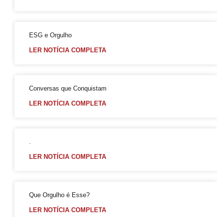
Criar Grupo de Afinidade LGBT na empresa
Mott critica decreto do Peru que classifica transgeneridade como doença mental
GGB anuncia mudanças na Parada LGBT+ para atrair visitantes e jovens
ESG e Orgulho
17 de maio: dia da cidadania LGBT+
LER NOTÍCIA COMPLETA
Na sede do GGB
17 de maio e o pioneirismo da Bahia no enfrentamento da LGBTfobia
Conversas que Conquistam
Dominação, subversão e prazer: entenda o que torna anal o “queridinho”
LER NOTÍCIA COMPLETA
Maio da diversidade com reflexão e ações de conexão com a comunidade LGBT+
Ótimo Setembro em Salvador
Orgulho LGBT+ da Bahia em uma Análise Socioeconômica
.
Carga Viral Indetectável
LER NOTÍCIA COMPLETA
A elegância 60+
A Melhor Parada Gay da História da Bahia
Que Orgulho é Esse?
Aberta Inscrições de Casais LGBT para exposição fotográfica ´”Revele o seu Amor”
LER NOTÍCIA COMPLETA