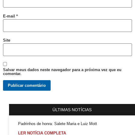
Abordagem cristã
CFM parecer
E-mail
*
Projeto Se Ligue: Transformando Vidas e Construindo Conhecimento
Roteiro Turístico Salvador das Artes
Tempo
Site
Conscientização da Violência contra a Pessoa Idosa LGBT
Inovação e inclusão: o papel crucial da diversidade LGBT+ nas empresas
Madrinha Jovem do 21ª Orgulho LGBT+ da Bahia: Tifanny Conceição
Salvar meus dados neste navegador para a próxima vez que eu
comentar.
21º Orgulho LGBT+ Bahia pelo YouTube e Instagram
Lançamento online
60+
Madrinhas do 21º Orgulho LGBT+ Bahia
ÚLTIMAS NOTÍCIAS
GGB comemora sentença exemplar
Padrinhos de honra: Salete Maria e Luiz Mott
True Colors do GGB criado pela Propeg recebe prêmio Duda Mendonça
LER NOTÍCIA COMPLETA