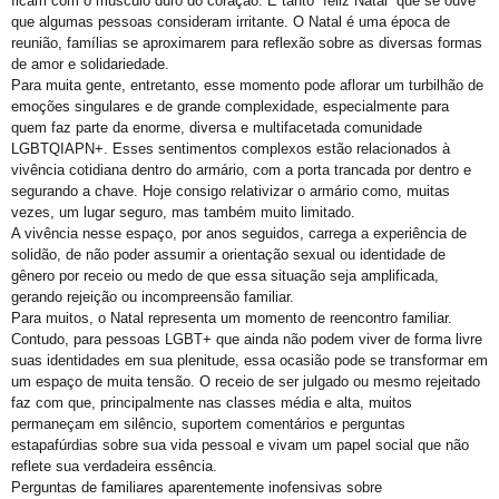
ficam com o músculo duro do coração. É tanto “feliz Natal” que se ouve
E não é mesmo!
que algumas pessoas consideram irritante. O Natal é uma época de
Prefeitura promove CadÚnico Itinerante LGBT+ no Centro Vida Bruno
reunião, famílias se aproximarem para reflexão sobre as diversas formas
de amor e solidariedade.
Tudo é Verdade: Memória, Luta, Reparação e GGB
Para muita gente, entretanto, esse momento pode aflorar um turbilhão de
emoções singulares e de grande complexidade, especialmente para
Você Sabe Quem Foi Floripis
quem faz parte da enorme, diversa e multifacetada comunidade
LGBTransfobia é Grave Acidente de Trabalho
LGBTQIAPN+. Esses sentimentos complexos estão relacionados à
vivência cotidiana dentro do armário, com a porta trancada por dentro e
Mutirão Identidade Cidadãs
segurando a chave. Hoje consigo relativizar o armário como, muitas
vezes, um lugar seguro, mas também muito limitado.
21 Orgulho LGBT+Bahia
A vivência nesse espaço, por anos seguidos, carrega a experiência de
Pornografia da Vingança
solidão, de não poder assumir a orientação sexual ou identidade de
gênero por receio ou medo de que essa situação seja amplificada,
O Retrato Falado de Xica Manicongo
gerando rejeição ou incompreensão familiar.
Para muitos, o Natal representa um momento de reencontro familiar.
GGB Divulga Nota de Repúdio Contra ALBA
Contudo, para pessoas LGBT+ que ainda não podem viver de forma livre
Orgulho na Barra: Uma Nova Era Começou
suas identidades em sua plenitude, essa ocasião pode se transformar em
um espaço de muita tensão. O receio de ser julgado ou mesmo rejeitado
Cuidado
faz com que, principalmente nas classes média e alta, muitos
permaneçam em silêncio, suportem comentários e perguntas
Shows
estapafúrdias sobre sua vida pessoal e vivam um papel social que não
21º Orgulho LGBT+ Bahia na Barra
reflete sua verdadeira essência.
Perguntas de familiares aparentemente inofensivas sobre