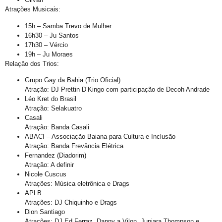
Perdas Levam à Tragédia Pessoal
Atrações Musicais:
Falares LGBT+
15h – Samba Trevo de Mulher
16h30 – Ju Santos
Salve 2 de julho
17h30 – Vércio
19h – Ju Moraes
Posse do Conselho Municipal LGBT+
Relação dos Trios:
Gay is Good, Gays is Proud
Grupo Gay da Bahia (Trio Oficial)
Dia Internacional do Orgulho LGBT+
Atração: DJ Prettin D’Kingo com participação de Decoh Andrade
Léo Kret do Brasil
GGB Reforma Estatuto e Divulga Setença de Juiz Baiano
Atração: Selakuatro
Casali
Junho, 28 de Stonewall
Atração: Banda Casali
Junho Violeta
ABACI – Associação Baiana para Cultura e Inclusão
Atração: Banda Frevância Elétrica
Victor-Victória é patrimônio imaterial de Juazeiro
Fernandez (Diadorim)
Atração: A definir
Órgãos municipais recebem PCLGBTfobia institucional
Nicole Cuscus
Stonewall
Atrações: Música eletrônica e Drags
APLB
VEM!
Atrações: DJ Chiquinho e Drags
Dion Santiago
Sebrae realiza evento para empreendedores LGBTQIAPN+
Atrações: DJ Ed Ferraz, Danny a Vilon, Jupiara Thompson e