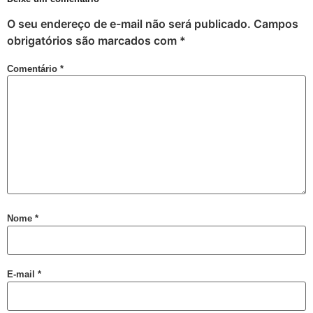
Criar Grupo de Afinidade LGBT na empresa
O seu endereço de e-mail não será publicado.
Campos
Mott critica decreto do Peru que classifica transgeneridade como doença mental
obrigatórios são marcados com
*
GGB anuncia mudanças na Parada LGBT+ para atrair visitantes e jovens
Comentário
*
17 de maio: dia da cidadania LGBT+
Na sede do GGB
17 de maio e o pioneirismo da Bahia no enfrentamento da LGBTfobia
Dominação, subversão e prazer: entenda o que torna anal o “queridinho”
Maio da diversidade com reflexão e ações de conexão com a comunidade LGBT+
Ótimo Setembro em Salvador
Orgulho LGBT+ da Bahia em uma Análise Socioeconômica
Nome
*
Carga Viral Indetectável
A elegância 60+
E-mail
*
A Melhor Parada Gay da História da Bahia
Aberta Inscrições de Casais LGBT para exposição fotográfica ´”Revele o seu Amor”