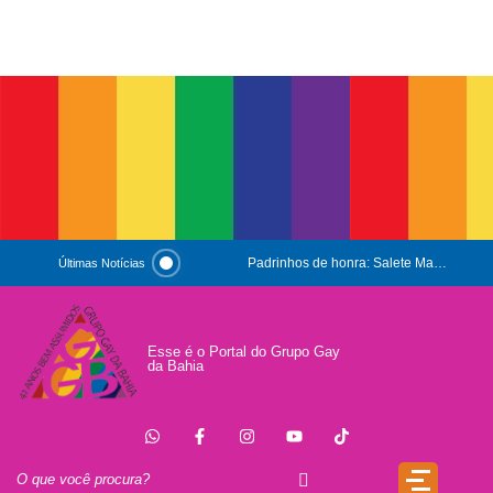
Padrinhos de honra: Salete Maria e Luiz Mott
Últimas Notícias
ESG e Orgulho
Conversas que Conquistam
Esse é o Portal do Grupo Gay
da Bahia
.
Que Orgulho é Esse?
O Antígeno do Estigma
Trincheira