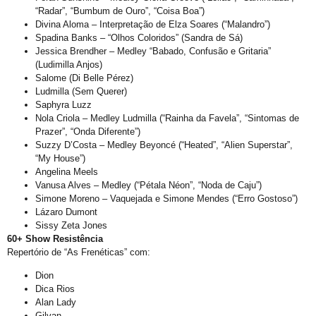
“Radar”, “Bumbum de Ouro”, “Coisa Boa”)
Exposição “Revele Seu Amor” em Salvador
Divina Aloma – Interpretação de Elza Soares (“Malandro”)
Salvador é Destaque em Mapeamento Nacional de Políticas LGBT+
Spadina Banks – “Olhos Coloridos” (Sandra de Sá)
Jessica Brendher – Medley “Babado, Confusão e Gritaria”
Free City Tour LGBT
(Ludimilla Anjos)
Salome (Di Belle Pérez)
Legítima Defesa Pessoal para LGBT+
Ludmilla (Sem Querer)
Reunião de Organização d0 21º Orgulho
Saphyra Luzz
Nola Criola – Medley Ludmilla (“Rainha da Favela”, “Sintomas de
Cajazeiras XII Recebe a II Parada LGBT+ Domingo
Prazer”, “Onda Diferente”)
Suzzy D’Costa – Medley Beyoncé (“Heated”, “Alien Superstar”,
São Tibira do Maranhão
“My House”)
Orgulho LGBT: um Carnaval com Lógica Revertida
Angelina Meels
Vanusa Alves – Medley (“Pétala Néon”, “Noda de Caju”)
Salvador: Capital do Orgulho
Simone Moreno – Vaquejada e Simone Mendes (“Erro Gostoso”)
Lázaro Dumont
Mata Escura Celebrou Orgulho LGBT+ nesse Domingo
Sissy Zeta Jones
Roteiro Orgulho em Salvador
60+ Show Resistência
Repertório de “As Frenéticas” com:
Chame Meu Nome
Dion
Retificação de Nome
Dica Rios
Alan Lady
Novo CMLGBT Salvador
Gilvan