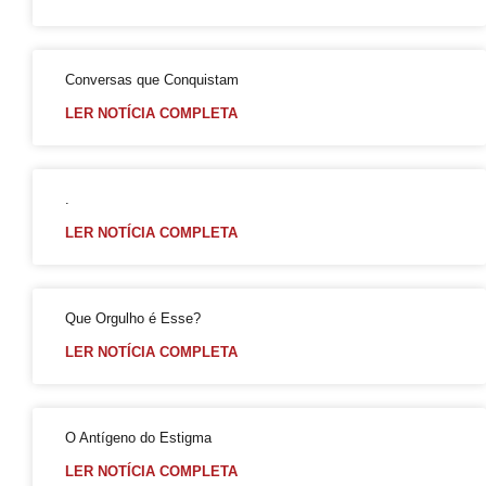
UOL / Rico Vasconcelos: Quem vive com HIV não é obrigado a revelar seu diagnóstico
Duda Salabert lança pré-candidatura à PBH com Rede e PSOL no palanque
Conversas que Conquistam
Conheça o CEDOC LGBTI+ 📚📰
LER NOTÍCIA COMPLETA
Confira a vibe
Luiz Mott Carta Capital
A Arte da Capa do Orgulho da Bahia
.
Mareatas II : Não foi fácil, mas foi verdade atravessar a década de 1980 vestido de branco
LER NOTÍCIA COMPLETA
GGB faz pré agendamento Prep com recorte racial
No Início Eram as Mareatas Parte I
Que Orgulho é Esse?
Coleção Super Heróis Contra o Preconceito
LER NOTÍCIA COMPLETA
Transição
Gay Pride Nova Iorque em Junho
MuSex: coleção particular mostra fenômenos da vida sexual no mundo
O Antígeno do Estigma
PrEP: quem mais acessa são homens gays, brancos com maior grau de escolaridade
LER NOTÍCIA COMPLETA