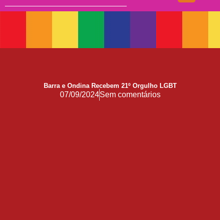
Doação
17 de Maio de 1990: a data que a OMS não escreveu sozinha
Mãos, Mitos e Mapas
10 Anos do Centro de Referência LGBT+ Vida Bruno
Quando a coragem ocupa a cadeira
Barra e Ondina Recebem 21º Orgulho LGBT
Você Pode Doar Até 6% do IR
07/09/2024
Sem comentários
GGB comemora impacto LGBT+ no Carnaval de Salvador 2026
Evolução no Concurso Rainha do Carnaval de Salvador
Salvador celebra a diversidade na 28ª edição do Concurso Nacional de Fantasia Gay e o 5º Rainha LGBTrans
Já é Carnaval, essência da hospitalidade
Empreendedorismo LGBT+
Empodere-se!
São Sebastião Santo Mártir Patrono dos Gays
Ardilosa