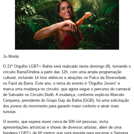
E não é mesmo!
Prefeitura promove CadÚnico Itinerante LGBT+ no Centro Vida Bruno
Tudo é Verdade: Memória, Luta, Reparação e GGB
Você Sabe Quem Foi Floripis
LGBTransfobia é Grave Acidente de Trabalho
Mutirão Identidade Cidadãs
Ju Morâs
21 Orgulho LGBT+Bahia
O 21º Orgulho LGBT+ Bahia será realizado neste domingo (8), tomando o
Pornografia da Vingança
circuito Barra/Ondina a partir das 12h, com uma ampla programação
cultural, incluindo 14 trios elétricos e atrações no Palco da Diversidade,
O Retrato Falado de Xica Manicongo
no Farol da Barra. Este ano, o tema do evento é “Orgulho Jovem” e
marca uma mudança no circuito, que agora segue o percurso do carnaval
GGB Divulga Nota de Repúdio Contra ALBA
de Salvador no Circuito Dodô. A mudança, conforme explicou Marcelo
Cerqueira, presidente do Grupo Gay da Bahia (GGB), foi uma solicitação
Orgulho na Barra: Uma Nova Era Começou
dos jovens do movimento para garantir maior conforto e atrair mais
Cuidado
turistas.
Shows
O evento, que espera reunir cerca de 500 mil pessoas, inclui
apresentações artísticas e shows de diversos artistas, além de uma
21º Orgulho LGBT+ Bahia na Barra
bandeira LGBT+ de 60 metros que será erguida para encerrar a Semana