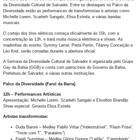
Orgulho em Movimento
da Diversidade Cultural de Salvador. Entre os destaques no Palco da
Diversidade estão as performances de transformistas e artistas como
Barra e Ondina Recebem 21º Orgulho LGBT
Michelle Lorem, Scarleth Sangalo, Elisa Estrela, e várias bandas
musicais.
Premiação
O cortejo dos trios elétricos começa oficialmente às 15h, com a
Workshop
concentração às 13h, e trará muita música eletrônica e shows. As
Exposição “Com Orgulho”
madrinhas do evento, Symmy Larrat, Petra Perón, Tifanny Conceição e
Léo Kret, serão coroadas durante a abertura oficial.
Defenda-se
A Semana da Diversidade Cultural de Salvador é organizada pelo Grupo
Mudança no Circuito do 21º Orgulho LGBT da Bahia: Decisão após Reunião com Autoridades
Gay da Bahia (GGB) e conta com patrocínios do Governo da Bahia,
Prefeitura de Salvador, e várias outras instituições.
I Fantasia PetLove do Orgulho
Palco da Diversidade (Farol da Barra)
Workshop: Lantejoulas – Contos, Adereços
12h – Performances Artísticas
Salvador Capital do Orgulho
Apresentação: Michelle Lorem, Scarleth Sangalo e Elivelton Brandão
Festa Literária
Show especial: Ginasta Elisa Estrela
Apenas Um Passo
Artistas transformistas:
21º Orgulho LGBT+ Bahia Celebra a Juventude
Duda Baroni – Medley Pabllo Vittar (“Indestrutível”, “Flash Pose”,
“Triste com T”, “Parabéns”)
Bastidores da Campanha Oficial do 21º Orgulho LGBT+ Bahia
Ferah Sunshine – Medley Glória Groove (“Leilão”, “Caminhada”,