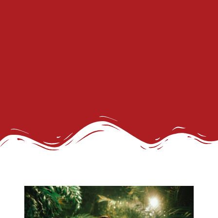
III Concurso Rainha LGBTrans: Inclusão e Brilho no Coração do Carnaval Salvador
Trans de Alta Performance
Viado: Entre a Histórica LGBTfobia Estrutural e a Ressignificação Cultural
Horror!
CadÚnico Itinerante LGBT+
Sobre a Flexibilização das Diretrizes da Meta
Feliz Ano Novo
Nota Pública do GGB sobre o Incidente com dois Jovens no Metrô de Salvador
Então, já é Natal e também um convite à empatia.
Ativista LGBT+ Duduka é assassinado a vários tiros em casa
Outorga do Selo LGBT+ da Prefs de Salvador
Denunciar Discriminação Racial e LGBT Online
Propeg ganha prêmio da Globo com campanha para Grupo Gay da Bahia; assista
GGB cobra Ação do Itamaraty Após Execução de Casal Gay em Camarões