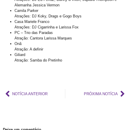
Abordagem cristã
Alemanha Jessica Vermon
Camila Parker
CFM parecer
Atrações: DJ Koky, Drags e Gogo Boys
Casa Mariele Franco
Projeto Se Ligue: Transformando Vidas e Construindo Conhecimento
Atrações: DJ Cigarrinha e Larissa Fox
Roteiro Turístico Salvador das Artes
PC – Trio das Paradas
Atração: Cantora Larissa Marques
Tempo
Onã
Atração: A definir
Conscientização da Violência contra a Pessoa Idosa LGBT
Giliard
Atração: Samba do Pretinho
Inovação e inclusão: o papel crucial da diversidade LGBT+ nas empresas
Madrinha Jovem do 21ª Orgulho LGBT+ da Bahia: Tifanny Conceição
21º Orgulho LGBT+ Bahia pelo YouTube e Instagram
Lançamento online
NOTÍCIA ANTERIOR
PRÓXIMA NOTÍCIA
60+
Madrinhas do 21º Orgulho LGBT+ Bahia
GGB comemora sentença exemplar
True Colors do GGB criado pela Propeg recebe prêmio Duda Mendonça
Deixe um comentário