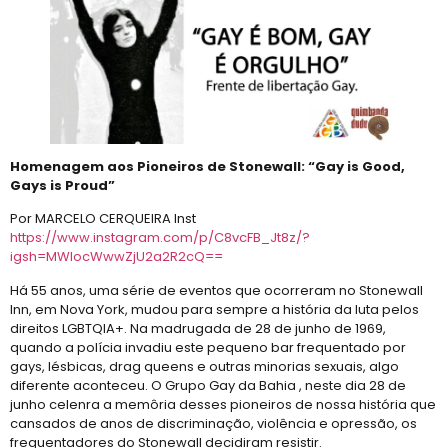
Homenagem aos Pioneiros de Stonewall: “Gay is Good,
Gays is Proud”
Por MARCELO CERQUEIRA Inst
https://www.instagram.com/p/C8vcFB_Jt8z/?
igsh=MWlocWwwZjU2a2R2cQ==
Há 55 anos, uma série de eventos que ocorreram no Stonewall
Inn, em Nova York, mudou para sempre a história da luta pelos
direitos LGBTQIA+. Na madrugada de 28 de junho de 1969,
quando a polícia invadiu este pequeno bar frequentado por
gays, lésbicas, drag queens e outras minorias sexuais, algo
diferente aconteceu. O Grupo Gay da Bahia , neste dia 28 de
junho celenra a memôria desses pioneiros de nossa história que
cansados de anos de discriminação, violência e opressão, os
frequentadores do Stonewall decidiram resistir.