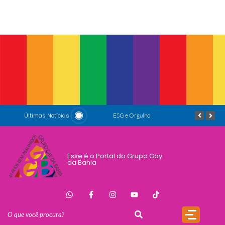
Últimas Notícias
Padrinhos de honra: Salete Maria e Luiz Mott
ESG e Orgulho
Conversas que Conquistam
Esse é o Portal do Grupo Gay
da Bahia