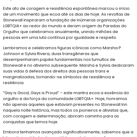
Este ato de coragem e resistência espontânea marcou o início
de um movimento que ecoa até os dias de hoje. As revoltas de
Stonewall inspiraram a fundação de inúmeras organizações
LGBTQIA+ ao redor do mundo e deram origem às Paradas do
Orgulho que celebramos anualmente, unindo milhões de
pessoas em uma luta contínua por igualdade e respeito.
Lembramos e celebramos figuras icônicas como Marsha P.
Johnson e Sylvia Rivera, duas transgêneras que
desempenharam papéis fundamentais nos tumultos de
Stonewall e no ativismo subsequente. Marsha e Sylvia dedicaram
suas vidas à defesa dos direitos das pessoas trans e
marginalizadas, tornando-se símbolos de resistência e
resiliência.
“Gay is Good, Gays is Proud” – este mantra ecoa a essência do
orgulho e da força da comunidade LGBTQIA+. Hoje, honramos
não apenas aqueles que estavam presentes no Stonewall Inn
naquela noite histórica, mas todos os pioneiros e ativistas que,
com coragem e determinação, abriram caminho para as
conquistas que temos hoje.
Embora tenhamos avançado significativamente, sabemos que a