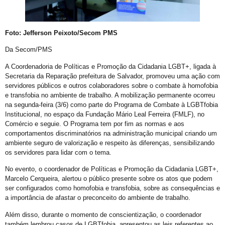
E não é mesmo!
Prefeitura promove CadÚnico Itinerante LGBT+ no Centro Vida Bruno
Foto: Jefferson Peixoto/Secom PMS
Tudo é Verdade: Memória, Luta, Reparação e GGB
Da Secom/PMS
Você Sabe Quem Foi Floripis
A Coordenadoria de Políticas e Promoção da Cidadania LGBT+, ligada à
LGBTransfobia é Grave Acidente de Trabalho
Secretaria da Reparação prefeitura de Salvador, promoveu uma ação com
Mutirão Identidade Cidadãs
servidores públicos e outros colaboradores sobre o combate à homofobia
e transfobia no ambiente de trabalho. A mobilização permanente ocorreu
21 Orgulho LGBT+Bahia
na segunda-feira (3/6) como parte do Programa de Combate à LGBTfobia
Institucional, no espaço da Fundação Mário Leal Ferreira (FMLF), no
Pornografia da Vingança
Comércio e seguie. O Programa tem por fim as normas e aos
O Retrato Falado de Xica Manicongo
comportamentos discriminatórios na administração municipal criando um
ambiente seguro de valorização e respeito às diferenças, sensibilizando
GGB Divulga Nota de Repúdio Contra ALBA
os servidores para lidar com o tema.
Orgulho na Barra: Uma Nova Era Começou
No evento, o coordenador de Políticas e Promoção da Cidadania LGBT+,
Marcelo Cerqueira, alertou o público presente sobre os atos que podem
Cuidado
ser configurados como homofobia e transfobia, sobre as consequências e
Shows
a importância de afastar o preconceito do ambiente de trabalho.
21º Orgulho LGBT+ Bahia na Barra
Além disso, durante o momento de conscientização, o coordenador
também lembrou casos de LGBTfobia, apresentou as leis referentes ao