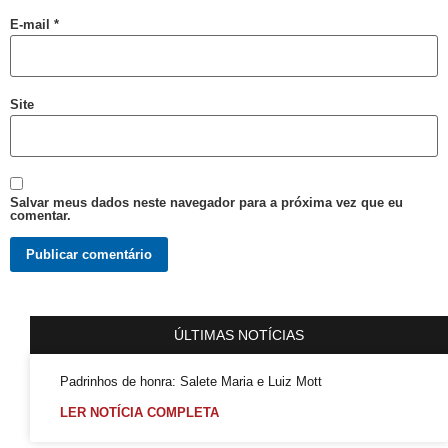
VIII Semana da Diversidade Cultural de Salvador
E-mail
*
ORGULHO LGBT+ DA BAHIA
VARZEDO: Pré-candidato a Prefeito Binho da Rifa, faz ataques homofóbicos, com ódio e intolerância religiosa
Violência Eleitoral Lgbtfóbica supostamente Praticada por Pré-candidato a Prefeito de Varzedo Recôncavo da Bahia
Site
Cartilha Segurança Pública e LGBT no Distrito Federal
SEGURANÇA PÚBLICA E POPULAÇÃO LGBT: FORMAÇÃO, REPRESENTAÇÕES E HOMOFOBIA
Quem foi Felipa de Sousa, processada por lesbianismo pela Inquisição e hoje ícone do movimento LGBT
Salvar meus dados neste navegador para a próxima vez que eu
comentar.
Boletim do GGB 1981 2005
Homossexuais da Bahia : dicionário biográfico : (séculos XVI-XIX) / Luiz Mott.
Luxo e Glòria do Baiano Evandro de Castro Lima no Rio Maravilha
Motorista esfaqueada 20x tem alta: “Medo dele terminar o que começou”
ÚLTIMAS NOTÍCIAS
LGBTI+ lutam por maior representação nas Câmaras Municipais
Padrinhos de honra: Salete Maria e Luiz Mott
Saiba o que é Ballroom e outras celebrações LGBTQIAPN+
LER NOTÍCIA COMPLETA
Ping pong com Maria Fernanda