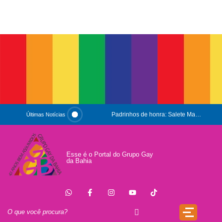
Padrinhos de honra: Salete Maria e Luiz Mott
Últimas Notícias
ESG e Orgulho
Conversas que Conquistam
Esse é o Portal do Grupo Gay
da Bahia
.
Que Orgulho é Esse?
O Antígeno do Estigma
Trincheira