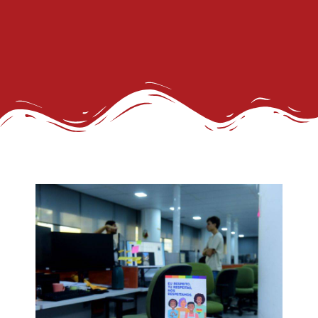
III Concurso Rainha LGBTrans: Inclusão e Brilho no Coração do Carnaval Salvador
Trans de Alta Performance
Viado: Entre a Histórica LGBTfobia Estrutural e a Ressignificação Cultural
Horror!
CadÚnico Itinerante LGBT+
Sobre a Flexibilização das Diretrizes da Meta
Feliz Ano Novo
Nota Pública do GGB sobre o Incidente com dois Jovens no Metrô de Salvador
Então, já é Natal e também um convite à empatia.
Ativista LGBT+ Duduka é assassinado a vários tiros em casa
Outorga do Selo LGBT+ da Prefs de Salvador
Denunciar Discriminação Racial e LGBT Online
Propeg ganha prêmio da Globo com campanha para Grupo Gay da Bahia; assista
GGB cobra Ação do Itamaraty Após Execução de Casal Gay em Camarões