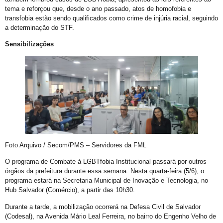
Orgulho em Movimento
tema e reforçou que, desde o ano passado, atos de homofobia e
transfobia estão sendo qualificados como crime de injúria racial, seguindo
Barra e Ondina Recebem 21º Orgulho LGBT
a determinação do STF.
Premiação
Sensibilizações
Workshop
Exposição “Com Orgulho”
Defenda-se
Mudança no Circuito do 21º Orgulho LGBT da Bahia: Decisão após Reunião com Autoridades
I Fantasia PetLove do Orgulho
Workshop: Lantejoulas – Contos, Adereços
Foto Arquivo / Secom/PMS – Servidores da FML
Salvador Capital do Orgulho
O programa de Combate à LGBTfobia Institucional passará por outros
Festa Literária
órgãos da prefeitura durante essa semana. Nesta quarta-feira (5/6), o
Apenas Um Passo
programa estará na Secretaria Municipal de Inovação e Tecnologia, no
Hub Salvador (Comércio), a partir das 10h30.
21º Orgulho LGBT+ Bahia Celebra a Juventude
Durante a tarde, a mobilização ocorrerá na Defesa Civil de Salvador
Bastidores da Campanha Oficial do 21º Orgulho LGBT+ Bahia
(Codesal), na Avenida Mário Leal Ferreira, no bairro do Engenho Velho de