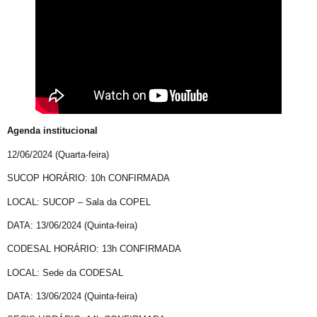
Perdas Levam à Tragédia Pessoal
Falares LGBT+
Salve 2 de julho
Posse do Conselho Municipal LGBT+
Gay is Good, Gays is Proud
Dia Internacional do Orgulho LGBT+
Agenda institucional
GGB Reforma Estatuto e Divulga Setença de Juiz Baiano
12/06/2024 (Quarta-feira)
Junho, 28 de Stonewall
SUCOP HORÁRIO: 10h CONFIRMADA
Junho Violeta
LOCAL: SUCOP – Sala da COPEL
Victor-Victória é patrimônio imaterial de Juazeiro
DATA: 13/06/2024 (Quinta-feira)
Órgãos municipais recebem PCLGBTfobia institucional
CODESAL HORÁRIO: 13h CONFIRMADA
Stonewall
LOCAL: Sede da CODESAL
VEM!
DATA: 13/06/2024 (Quinta-feira)
Sebrae realiza evento para empreendedores LGBTQIAPN+