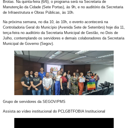
Brotas. Na quinta-feira (6/6), o programa será na Secretaria de
Exposição “Revele Seu Amor” em Salvador
Manutenção da Cidade (Sete Portas), às 9h, e no auditório da Secretaria
Salvador é Destaque em Mapeamento Nacional de Políticas LGBT+
de Infraestrutura e Obras Públicas, às 10h.
Free City Tour LGBT
Na próxima semana, no dia 10, às 10h, o evento acontecerá na
Controladoria Geral do Município (Avenida Sete de Setembro) hoje dia 11,
Legítima Defesa Pessoal para LGBT+
terça-feira no auditório da Secretaria Municipal de Gestão, no Dois de
Julho, contemplando os servidores e demais colaboradores da Secretaria
Reunião de Organização d0 21º Orgulho
Municipal de Governo (Segov).
Cajazeiras XII Recebe a II Parada LGBT+ Domingo
São Tibira do Maranhão
Orgulho LGBT: um Carnaval com Lógica Revertida
Salvador: Capital do Orgulho
Mata Escura Celebrou Orgulho LGBT+ nesse Domingo
Roteiro Orgulho em Salvador
Grupo de servidores da SEGOV/PMS
Chame Meu Nome
Assista ao vídeo institucional do PCLGBTFOBIA Institucional
Retificação de Nome
Novo CMLGBT Salvador