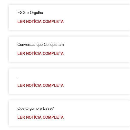
UOL / Rico Vasconcelos: Quem vive com HIV não é obrigado a revelar seu diagnóstico
Duda Salabert lança pré-candidatura à PBH com Rede e PSOL no palanque
ESG e Orgulho
Conheça o CEDOC LGBTI+ 📚📰
LER NOTÍCIA COMPLETA
Confira a vibe
Luiz Mott Carta Capital
Conversas que Conquistam
A Arte da Capa do Orgulho da Bahia
LER NOTÍCIA COMPLETA
Mareatas II : Não foi fácil, mas foi verdade atravessar a década de 1980 vestido de branco
GGB faz pré agendamento Prep com recorte racial
No Início Eram as Mareatas Parte I
.
LER NOTÍCIA COMPLETA
Coleção Super Heróis Contra o Preconceito
Transição
Gay Pride Nova Iorque em Junho
Que Orgulho é Esse?
MuSex: coleção particular mostra fenômenos da vida sexual no mundo
LER NOTÍCIA COMPLETA
PrEP: quem mais acessa são homens gays, brancos com maior grau de escolaridade