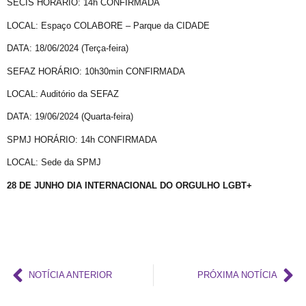
SECIS HORÁRIO: 14h CONFIRMADA
Abordagem cristã
LOCAL: Espaço COLABORE – Parque da CIDADE
CFM parecer
DATA: 18/06/2024 (Terça-feira)
Projeto Se Ligue: Transformando Vidas e Construindo Conhecimento
Roteiro Turístico Salvador das Artes
SEFAZ HORÁRIO: 10h30min CONFIRMADA
Tempo
LOCAL: Auditório da SEFAZ
Conscientização da Violência contra a Pessoa Idosa LGBT
DATA: 19/06/2024 (Quarta-feira)
Inovação e inclusão: o papel crucial da diversidade LGBT+ nas empresas
SPMJ HORÁRIO: 14h CONFIRMADA
Madrinha Jovem do 21ª Orgulho LGBT+ da Bahia: Tifanny Conceição
LOCAL: Sede da SPMJ
21º Orgulho LGBT+ Bahia pelo YouTube e Instagram
28 DE JUNHO DIA INTERNACIONAL DO ORGULHO LGBT+
Lançamento online
60+
Madrinhas do 21º Orgulho LGBT+ Bahia
GGB comemora sentença exemplar
NOTÍCIA ANTERIOR
PRÓXIMA NOTÍCIA
True Colors do GGB criado pela Propeg recebe prêmio Duda Mendonça