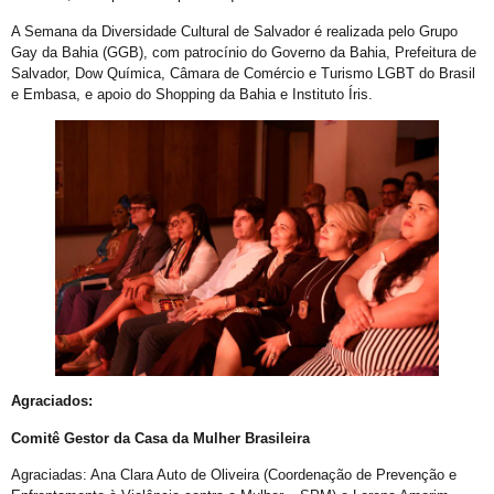
Novo CMLGBT Salvador
A Semana da Diversidade Cultural de Salvador é realizada pelo Grupo
Perdas Levam à Tragédia Pessoal
Gay da Bahia (GGB), com patrocínio do Governo da Bahia, Prefeitura de
Falares LGBT+
Salvador, Dow Química, Câmara de Comércio e Turismo LGBT do Brasil
e Embasa, e apoio do Shopping da Bahia e Instituto Íris.
Salve 2 de julho
Posse do Conselho Municipal LGBT+
Gay is Good, Gays is Proud
Dia Internacional do Orgulho LGBT+
GGB Reforma Estatuto e Divulga Setença de Juiz Baiano
Junho, 28 de Stonewall
Junho Violeta
Victor-Victória é patrimônio imaterial de Juazeiro
Órgãos municipais recebem PCLGBTfobia institucional
Agraciados:
Stonewall
Comitê Gestor da Casa da Mulher Brasileira
VEM!
Agraciadas: Ana Clara Auto de Oliveira (Coordenação de Prevenção e