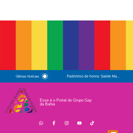
Padrinhos de honra: Salete Maria e Luiz Mott
Últimas Notícias
ESG e Orgulho
Conversas que Conquistam
Esse é o Portal do Grupo Gay
da Bahia
.
Que Orgulho é Esse?
O Antígeno do Estigma