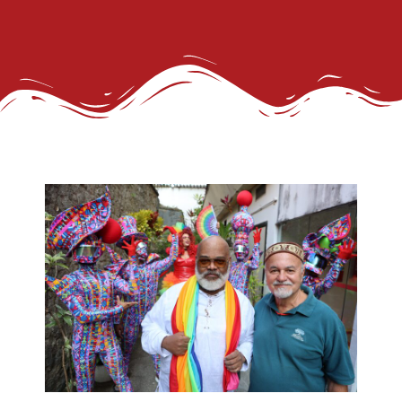
GGB cobra Ação do Itamaraty Após Execução de Casal Gay em Camarões
E não é mesmo!
Prefeitura promove CadÚnico Itinerante LGBT+ no Centro Vida Bruno
Tudo é Verdade: Memória, Luta, Reparação e GGB
Você Sabe Quem Foi Floripis
LGBTransfobia é Grave Acidente de Trabalho
Mutirão Identidade Cidadãs
21 Orgulho LGBT+Bahia
Pornografia da Vingança
O Retrato Falado de Xica Manicongo
GGB Divulga Nota de Repúdio Contra ALBA
Orgulho na Barra: Uma Nova Era Começou
Cuidado
Shows