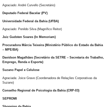
Ping pong com Maria Fernanda
Agraciado: André Curvello (Secretário)
UOL / Rico Vasconcelos: Quem vive com HIV não é obrigado a revelar seu diagnóstico
Deputado Federal Bacelar (PV)
Duda Salabert lança pré-candidatura à PBH com Rede e PSOL no palanque
Universidade Federal da Bahia (UFBA)
Conheça o CEDOC LGBTI+ 📚📰
Agraciado: Penildo Silva (Magnífico Reitor)
Confira a vibe
Juiz Gudsten Soares (In Memoriam)
Luiz Mott Carta Capital
Procuradora Márcia Teixeira (Ministério Público do Estado da Bahia
A Arte da Capa do Orgulho da Bahia
– MPE/BA)
Mareatas II : Não foi fácil, mas foi verdade atravessar a década de 1980 vestido de branco
Davidson Magalhães (Secretário da SETRE – Secretaria do Trabalho,
GGB faz pré agendamento Prep com recorte racial
Emprego, Renda e Esporte)
No Início Eram as Mareatas Parte I
Suzano Papel e Celulose
Coleção Super Heróis Contra o Preconceito
Agraciada: Joice Grave (Coordenadora de Relações Corporativas da
Suzano)
Transição
Conselho Regional de Psicologia da Bahia (CRP-03)
Gay Pride Nova Iorque em Junho
SEPROMI
MuSex: coleção particular mostra fenômenos da vida sexual no mundo
Shopping da Bahia