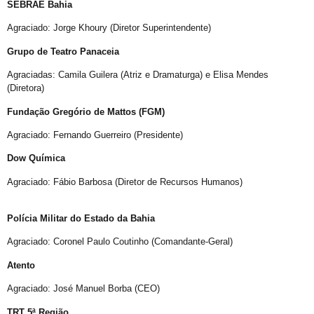
True Colors do GGB criado pela Propeg recebe prêmio Duda Mendonça
SEBRAE Bahia
Criar Grupo de Afinidade LGBT na empresa
Agraciado: Jorge Khoury (Diretor Superintendente)
Mott critica decreto do Peru que classifica transgeneridade como doença mental
Grupo de Teatro Panaceia
GGB anuncia mudanças na Parada LGBT+ para atrair visitantes e jovens
Agraciadas: Camila Guilera (Atriz e Dramaturga) e Elisa Mendes
(Diretora)
17 de maio: dia da cidadania LGBT+
Fundação Gregório de Mattos (FGM)
Na sede do GGB
Agraciado: Fernando Guerreiro (Presidente)
17 de maio e o pioneirismo da Bahia no enfrentamento da LGBTfobia
Dominação, subversão e prazer: entenda o que torna anal o “queridinho”
Dow Química
Maio da diversidade com reflexão e ações de conexão com a comunidade LGBT+
Agraciado: Fábio Barbosa (Diretor de Recursos Humanos)
Ótimo Setembro em Salvador
Polícia Militar do Estado da Bahia
Orgulho LGBT+ da Bahia em uma Análise Socioeconômica
Agraciado: Coronel Paulo Coutinho (Comandante-Geral)
Carga Viral Indetectável
Atento
A elegância 60+
Agraciado: José Manuel Borba (CEO)
A Melhor Parada Gay da História da Bahia
TRT 5ª Região