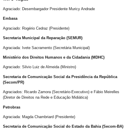
Aberta Inscrições de Casais LGBT para exposição fotográfica ´”Revele o seu Amor”
Agraciado: Desembargador Presidente Muricy Andrade
VIII Semana da Diversidade Cultural de Salvador
Embasa
ORGULHO LGBT+ DA BAHIA
Agraciado: Rogério Cedraz (Presidente)
VARZEDO: Pré-candidato a Prefeito Binho da Rifa, faz ataques homofóbicos, com ódio e intolerância religiosa
Violência Eleitoral Lgbtfóbica supostamente Praticada por Pré-candidato a Prefeito de Varzedo Recôncavo da Bahia
Secretaria Municipal da Reparação (SEMUR)
Cartilha Segurança Pública e LGBT no Distrito Federal
Agraciada: Ivete Sacramento (Secretária Municipal)
SEGURANÇA PÚBLICA E POPULAÇÃO LGBT: FORMAÇÃO, REPRESENTAÇÕES E HOMOFOBIA
Ministério dos Direitos Humanos e da Cidadania (MDHC)
Quem foi Felipa de Sousa, processada por lesbianismo pela Inquisição e hoje ícone do movimento LGBT
Agraciado: Silvio Luiz de Almeida (Ministro)
Boletim do GGB 1981 2005
Secretaria de Comunicação Social da Presidência da República
(Secom/PR)
Homossexuais da Bahia : dicionário biográfico : (séculos XVI-XIX) / Luiz Mott.
Agraciados: Ricardo Zamora (Secretário-Executivo) e Fábio Meirelles
Luxo e Glòria do Baiano Evandro de Castro Lima no Rio Maravilha
(Diretor de Direitos na Rede e Educação Midiática)
Motorista esfaqueada 20x tem alta: “Medo dele terminar o que começou”
Petrobras
LGBTI+ lutam por maior representação nas Câmaras Municipais
Agraciada: Magda Chambriard (Presidente)
Saiba o que é Ballroom e outras celebrações LGBTQIAPN+
Secretaria de Comunicação Social do Estado da Bahia (Secom-BA)