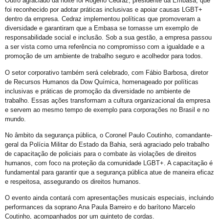
Outro agraciado da noite foi Rogério Cedraz, presidente da Embasa, que
Bastidores da Campanha Oficial do 21º Orgulho LGBT+ Bahia
foi reconhecido por adotar práticas inclusivas e apoiar causas LGBT+
Exposição “Revele Seu Amor” em Salvador
dentro da empresa. Cedraz implementou políticas que promoveram a
diversidade e garantiram que a Embasa se tornasse um exemplo de
Salvador é Destaque em Mapeamento Nacional de Políticas LGBT+
responsabilidade social e inclusão. Sob a sua gestão, a empresa passou
a ser vista como uma referência no compromisso com a igualdade e a
Free City Tour LGBT
promoção de um ambiente de trabalho seguro e acolhedor para todos.
Legítima Defesa Pessoal para LGBT+
O setor corporativo também será celebrado, com Fábio Barbosa, diretor
Reunião de Organização d0 21º Orgulho
de Recursos Humanos da Dow Química, homenageado por políticas
inclusivas e práticas de promoção da diversidade no ambiente de
Cajazeiras XII Recebe a II Parada LGBT+ Domingo
trabalho. Essas ações transformam a cultura organizacional da empresa
e servem ao mesmo tempo de exemplo para corporações no Brasil e no
São Tibira do Maranhão
mundo.
Orgulho LGBT: um Carnaval com Lógica Revertida
No âmbito da segurança pública, o Coronel Paulo Coutinho, comandante-
Salvador: Capital do Orgulho
geral da Polícia Militar do Estado da Bahia, será agraciado pelo trabalho
de capacitação de policiais para o combate às violações de direitos
Mata Escura Celebrou Orgulho LGBT+ nesse Domingo
humanos, com foco na proteção da comunidade LGBT+. A capacitação é
fundamental para garantir que a segurança pública atue de maneira eficaz
Roteiro Orgulho em Salvador
e respeitosa, assegurando os direitos humanos.
Chame Meu Nome
O evento ainda contará com apresentações musicais especiais, incluindo
Retificação de Nome
performances da soprano Ana Paula Barreiro e do barítono Marcelo
Coutinho, acompanhados por um quinteto de cordas.