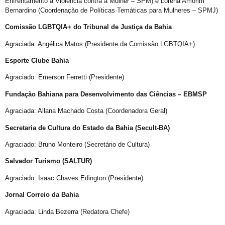
Enfrentamento à Violência contra a Mulher – SPM) e Lorena Amorim
Sebrae realiza evento para empreendedores LGBTQIAPN+
Bernardino (Coordenação de Políticas Temáticas para Mulheres – SPMJ)
Abordagem cristã
Comissão LGBTQIA+ do Tribunal de Justiça da Bahia
CFM parecer
Agraciada: Angélica Matos (Presidente da Comissão LGBTQIA+)
Projeto Se Ligue: Transformando Vidas e Construindo Conhecimento
Esporte Clube Bahia
Roteiro Turístico Salvador das Artes
Agraciado: Emerson Ferretti (Presidente)
Tempo
Fundação Bahiana para Desenvolvimento das Ciências – EBMSP
Conscientização da Violência contra a Pessoa Idosa LGBT
Agraciada: Allana Machado Costa (Coordenadora Geral)
Inovação e inclusão: o papel crucial da diversidade LGBT+ nas empresas
Secretaria de Cultura do Estado da Bahia (Secult-BA)
Madrinha Jovem do 21ª Orgulho LGBT+ da Bahia: Tifanny Conceição
Agraciado: Bruno Monteiro (Secretário de Cultura)
21º Orgulho LGBT+ Bahia pelo YouTube e Instagram
Salvador Turismo (SALTUR)
Lançamento online
60+
Agraciado: Isaac Chaves Edington (Presidente)
Madrinhas do 21º Orgulho LGBT+ Bahia
Jornal Correio da Bahia
GGB comemora sentença exemplar
Agraciada: Linda Bezerra (Redatora Chefe)