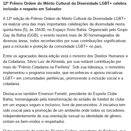
21º Orgulho LGBT+ Bahia na Barra
12º Prêmio Ordem do Mérito Cultural da Diversidade LGBT+ celebra
inclusão e respeito em Salvador
Orgulho em Movimento
A 12ª edição do Prêmio Ordem do Mérito Cultural da Diversidade LGBT+
Barra e Ondina Recebem 21º Orgulho LGBT
irá realizar uma das mais importantes celebrações da diversidade nesta
Premiação
quinta-feira (5), às 15h30, no Espaço Xisto Bahia. Organizado pelo Grupo
Gay da Bahia (GGB), o evento reunirá mais de 30 homenageados de
Workshop
diversas áreas, todos reconhecidos por suas contribuições significativas
para a inclusão e proteção da comunidade LGBT+ no país.
Exposição “Com Orgulho”
Entre os agraciados desta edição está o ministro dos Direitos Humanos e
Defenda-se
da Cidadania, Silvio Luiz de Almeida, por sua notável contribuição por
Mudança no Circuito do 21º Orgulho LGBT da Bahia: Decisão após Reunião com Autoridades
meio do “Prêmio Cidadania na Periferia”. Sob sua liderança, o ministério
implementou o programa inovador, que reconheceu e apoiou iniciativas
I Fantasia PetLove do Orgulho
LGBT+ em comunidades periféricas, promovendo a inclusão social e a
cidadania.
Workshop: Lantejoulas – Contos, Adereços
Destaca-se também Emerson Ferretti, presidente do Esporte Clube
Salvador Capital do Orgulho
Bahia, homenageado pela transformação do estádio de futebol do clube
Festa Literária
em um espaço seguro e inclusivo, livre de preconceitos. A iniciativa tem
sido crucial para a promoção de um ambiente onde todos os torcedores,
Apenas Um Passo
independentemente de sua orientação sexual ou identidade de gênero,
sintam-se bem-vindos e respeitados.
21º Orgulho LGBT+ Bahia Celebra a Juventude