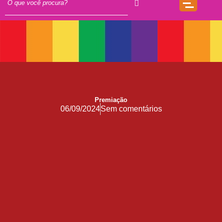
Trincheira
Doação
17 de Maio de 1990: a data que a OMS não escreveu sozinha
Mãos, Mitos e Mapas
10 Anos do Centro de Referência LGBT+ Vida Bruno
Quando a coragem ocupa a cadeira
Você Pode Doar Até 6% do IR
Premiação
06/09/2024
Sem comentários
GGB comemora impacto LGBT+ no Carnaval de Salvador 2026
Evolução no Concurso Rainha do Carnaval de Salvador
Salvador celebra a diversidade na 28ª edição do Concurso Nacional de Fantasia Gay e o 5º Rainha LGBTrans
Já é Carnaval, essência da hospitalidade
Empreendedorismo LGBT+
Empodere-se!
São Sebastião Santo Mártir Patrono dos Gays