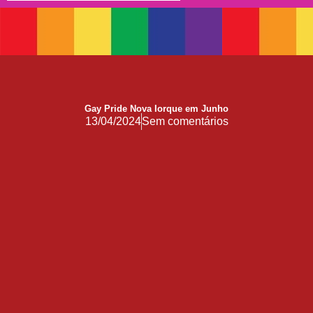
Doação
17 de Maio de 1990: a data que a OMS não escreveu sozinha
Mãos, Mitos e Mapas
10 Anos do Centro de Referência LGBT+ Vida Bruno
Quando a coragem ocupa a cadeira
Gay Pride Nova Iorque em Junho
Você Pode Doar Até 6% do IR
13/04/2024
Sem comentários
GGB comemora impacto LGBT+ no Carnaval de Salvador 2026
Evolução no Concurso Rainha do Carnaval de Salvador
Salvador celebra a diversidade na 28ª edição do Concurso Nacional de Fantasia Gay e o 5º Rainha LGBTrans
Já é Carnaval, essência da hospitalidade
Empreendedorismo LGBT+
Empodere-se!
São Sebastião Santo Mártir Patrono dos Gays
Ardilosa