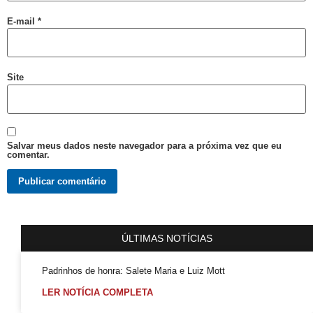
Abordagem cristã
E-mail
*
CFM parecer
Projeto Se Ligue: Transformando Vidas e Construindo Conhecimento
Roteiro Turístico Salvador das Artes
Site
Tempo
Conscientização da Violência contra a Pessoa Idosa LGBT
Inovação e inclusão: o papel crucial da diversidade LGBT+ nas empresas
Salvar meus dados neste navegador para a próxima vez que eu
comentar.
Madrinha Jovem do 21ª Orgulho LGBT+ da Bahia: Tifanny Conceição
21º Orgulho LGBT+ Bahia pelo YouTube e Instagram
Lançamento online
60+
ÚLTIMAS NOTÍCIAS
Madrinhas do 21º Orgulho LGBT+ Bahia
GGB comemora sentença exemplar
Padrinhos de honra: Salete Maria e Luiz Mott
LER NOTÍCIA COMPLETA
True Colors do GGB criado pela Propeg recebe prêmio Duda Mendonça