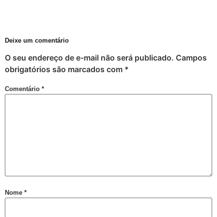
Perdas Levam à Tragédia Pessoal
Falares LGBT+
Salve 2 de julho
Deixe um comentário
Posse do Conselho Municipal LGBT+
O seu endereço de e-mail não será publicado.
Campos
Gay is Good, Gays is Proud
obrigatórios são marcados com
*
Dia Internacional do Orgulho LGBT+
Comentário
*
GGB Reforma Estatuto e Divulga Setença de Juiz Baiano
Junho, 28 de Stonewall
Junho Violeta
Victor-Victória é patrimônio imaterial de Juazeiro
Órgãos municipais recebem PCLGBTfobia institucional
Stonewall
VEM!
Nome
*
Sebrae realiza evento para empreendedores LGBTQIAPN+