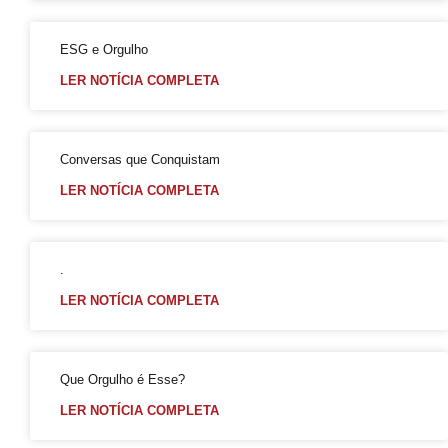
Criar Grupo de Afinidade LGBT na empresa
Mott critica decreto do Peru que classifica transgeneridade como doença mental
ESG e Orgulho
GGB anuncia mudanças na Parada LGBT+ para atrair visitantes e jovens
LER NOTÍCIA COMPLETA
17 de maio: dia da cidadania LGBT+
Na sede do GGB
Conversas que Conquistam
17 de maio e o pioneirismo da Bahia no enfrentamento da LGBTfobia
LER NOTÍCIA COMPLETA
Dominação, subversão e prazer: entenda o que torna anal o “queridinho”
Maio da diversidade com reflexão e ações de conexão com a comunidade LGBT+
Ótimo Setembro em Salvador
.
Orgulho LGBT+ da Bahia em uma Análise Socioeconômica
LER NOTÍCIA COMPLETA
Carga Viral Indetectável
A elegância 60+
Que Orgulho é Esse?
A Melhor Parada Gay da História da Bahia
LER NOTÍCIA COMPLETA
Aberta Inscrições de Casais LGBT para exposição fotográfica ´”Revele o seu Amor”