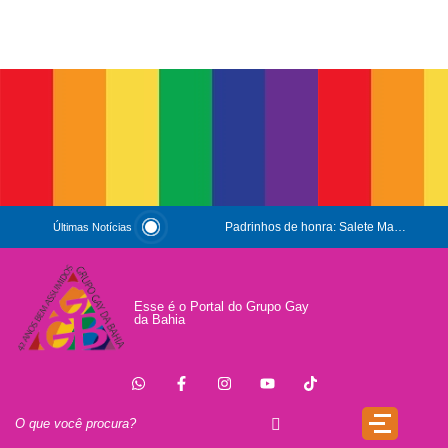
Padrinhos de honra: Salete Maria e Luiz Mott
Últimas Notícias
ESG e Orgulho
Conversas que Conquistam
Esse é o Portal do Grupo Gay
da Bahia
.
Que Orgulho é Esse?
O Antígeno do Estigma
Trincheira