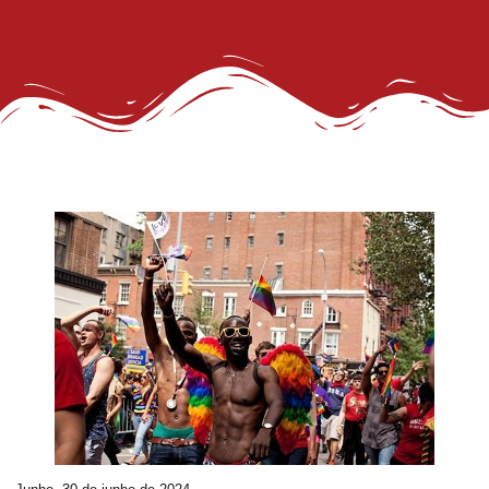
III Concurso Rainha LGBTrans: Inclusão e Brilho no Coração do Carnaval Salvador
Trans de Alta Performance
Viado: Entre a Histórica LGBTfobia Estrutural e a Ressignificação Cultural
Horror!
CadÚnico Itinerante LGBT+
Sobre a Flexibilização das Diretrizes da Meta
Feliz Ano Novo
Nota Pública do GGB sobre o Incidente com dois Jovens no Metrô de Salvador
Então, já é Natal e também um convite à empatia.
Ativista LGBT+ Duduka é assassinado a vários tiros em casa
Outorga do Selo LGBT+ da Prefs de Salvador
Denunciar Discriminação Racial e LGBT Online
Propeg ganha prêmio da Globo com campanha para Grupo Gay da Bahia; assista
GGB cobra Ação do Itamaraty Após Execução de Casal Gay em Camarões