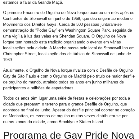
Orgulho em Movimento
estamos a falar da Grande Maçã.
Barra e Ondina Recebem 21º Orgulho LGBT
O primeiro Encontro de Orgulho de Nova Iorque ocorreu um mês após os
Confrontos de Stonewall em junho de 1969, que deu origem ao moderno
Premiação
Movimento dos Direitos Gays. Cerca de 500 pessoas juntaram-se
demonstração do “Poder Gay” em Washington Square Park, seguida de
Workshop
uma vigília à luz das velas em Sheridan Square. O Orgulho de Nova
Exposição “Com Orgulho”
Iorque tem honrado esta tradição organizando o evento em várias
localizações pela cidade. A Marcha passa pelo local da Stonewall Inn em
Defenda-se
Christopher Street, localização dos distúrbios de Stonewall de junho de
1969.
Mudança no Circuito do 21º Orgulho LGBT da Bahia: Decisão após Reunião com Autoridades
Atualmente, o Orgulho de Nova Iorque rivaliza com o Desfile de Orgulho
I Fantasia PetLove do Orgulho
Gay de São Paulo e com o Orgulho de Madrid pelo título de maior desfile
Workshop: Lantejoulas – Contos, Adereços
de orgulho do mundo, atraindo todos os anos em junho milhares de
participantes e milhões de espetadores.
Salvador Capital do Orgulho
Todos os anos têm lugar uma série de festas e celebrações por toda a
Festa Literária
cidade que preparam o terreno para o grande Desfile de Orgulho, que
acontece no final de junho. Apesar do desfile principal ocorrer no coração
Apenas Um Passo
de Manhattan, os eventos de orgulho muitas vezes distribuem-se por
21º Orgulho LGBT+ Bahia Celebra a Juventude
outras zonas da cidade, como Brooklyn e Staten Island.
Bastidores da Campanha Oficial do 21º Orgulho LGBT+ Bahia
Programa de Gay Pride Nova