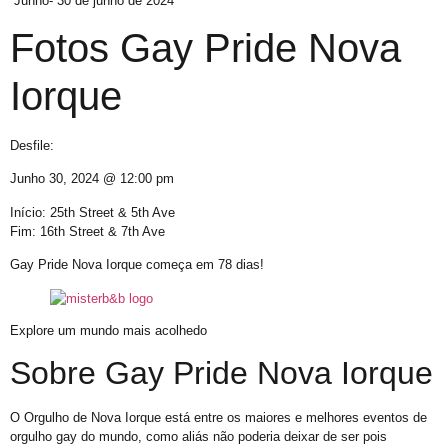
Junho- 30 de junho de 2024
E não é mesmo!
Fotos Gay Pride Nova
Prefeitura promove CadÚnico Itinerante LGBT+ no Centro Vida Bruno
Tudo é Verdade: Memória, Luta, Reparação e GGB
Iorque
Você Sabe Quem Foi Floripis
LGBTransfobia é Grave Acidente de Trabalho
Desfile:
Mutirão Identidade Cidadãs
Junho 30, 2024 @ 12:00 pm
21 Orgulho LGBT+Bahia
Início: 25th Street & 5th Ave
Pornografia da Vingança
Fim: 16th Street & 7th Ave
O Retrato Falado de Xica Manicongo
Gay Pride Nova Iorque começa em 78 dias!
GGB Divulga Nota de Repúdio Contra ALBA
Orgulho na Barra: Uma Nova Era Começou
Explore um mundo mais acolhedo
Cuidado
Sobre Gay Pride Nova Iorque
Shows
O Orgulho de Nova Iorque está entre os maiores e melhores eventos de
21º Orgulho LGBT+ Bahia na Barra
orgulho gay do mundo, como aliás não poderia deixar de ser pois