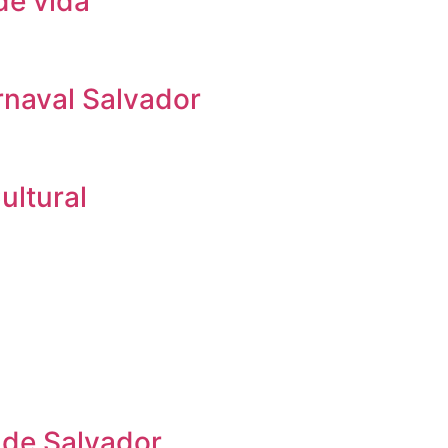
de vida
rnaval Salvador
ultural
 de Salvador