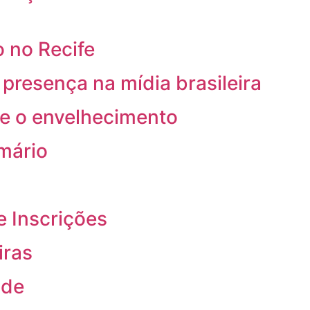
 no Recife
resença na mídia brasileira
re o envelhecimento
rmário
e Inscrições
iras
ade