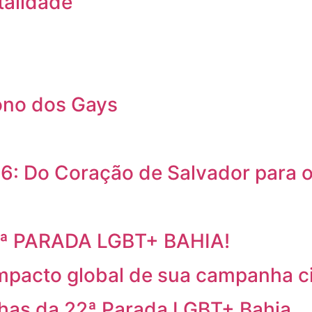
talidade
ono dos Gays
6: Do Coração de Salvador para
2ª PARADA LGBT+ BAHIA!
mpacto global de sua campanha c
has da 22ª Parada LGBT+ Bahia