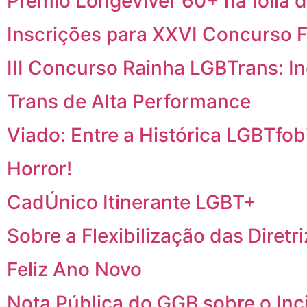
Prêmio Longeviver 60+ na folia d
Inscrições para XXVI Concurso F
III Concurso Rainha LGBTrans: I
Trans de Alta Performance
Viado: Entre a Histórica LGBTfobi
Horror!
CadÚnico Itinerante LGBT+
Sobre a Flexibilização das Diretr
Feliz Ano Novo
Nota Pública do GGB sobre o In