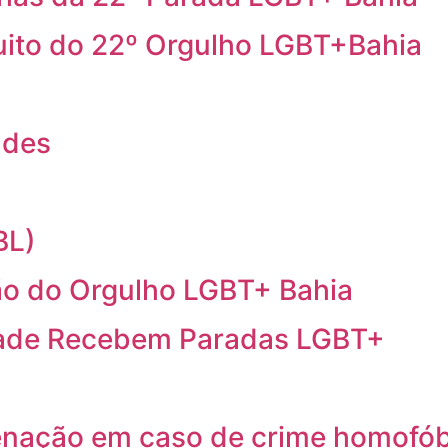
cuito do 22º Orgulho LGBT+Bahia
ndes
BL)
o do Orgulho LGBT+ Bahia
idade Recebem Paradas LGBT+
ação em caso de crime homofób