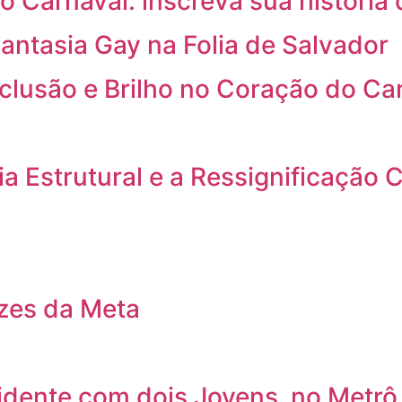
o Carnaval: inscreva sua história 
antasia Gay na Folia de Salvador
nclusão e Brilho no Coração do Ca
a Estrutural e a Ressignificação C
izes da Meta
cidente com dois Jovens no Metrô