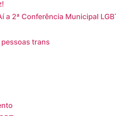
z!
Aí a 2ª Conferência Municipal LGB
 pessoas trans
ento