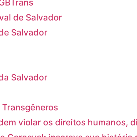
 LGBTrans
val de Salvador
 de Salvador
 da Salvador
 e Transgêneros
em violar os direitos humanos, 