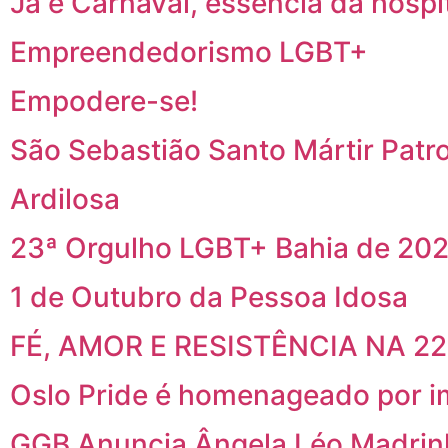
Já é Carnaval, essência da hospi
Empreendedorismo LGBT+
Empodere-se!
São Sebastião Santo Mártir Patr
Ardilosa
23ª Orgulho LGBT+ Bahia de 202
1 de Outubro da Pessoa Idosa
FÉ, AMOR E RESISTÊNCIA NA 2
Oslo Pride é homenageado por i
GGB Anuncia Ângela Léo Madrin