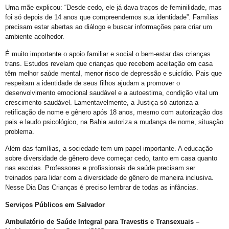
Uma mãe explicou: “Desde cedo, ele já dava traços de feminilidade, mas
Exposição “Revele Seu Amor” em Salvador
foi só depois de 14 anos que compreendemos sua identidade”. Famílias
Salvador é Destaque em Mapeamento Nacional de Políticas LGBT+
precisam estar abertas ao diálogo e buscar informações para criar um
ambiente acolhedor.
Free City Tour LGBT
É muito importante o apoio familiar e social o bem-estar das crianças
Legítima Defesa Pessoal para LGBT+
trans. Estudos revelam que crianças que recebem aceitação em casa
têm melhor saúde mental, menor risco de depressão e suicídio. Pais que
Reunião de Organização d0 21º Orgulho
respeitam a identidade de seus filhos ajudam a promover o
Cajazeiras XII Recebe a II Parada LGBT+ Domingo
desenvolvimento emocional saudável e a autoestima, condição vital um
crescimento saudável. Lamentavelmente, a Justiça só autoriza a
São Tibira do Maranhão
retificação de nome e gênero após 18 anos, mesmo com autorização dos
pais e laudo psicológico, na Bahia autoriza a mudança de nome, situação
Orgulho LGBT: um Carnaval com Lógica Revertida
problema.
Salvador: Capital do Orgulho
Além das famílias, a sociedade tem um papel importante. A educação
Mata Escura Celebrou Orgulho LGBT+ nesse Domingo
sobre diversidade de gênero deve começar cedo, tanto em casa quanto
nas escolas. Professores e profissionais de saúde precisam ser
Roteiro Orgulho em Salvador
treinados para lidar com a diversidade de gênero de maneira inclusiva.
Nesse Dia Das Crianças é preciso lembrar de todas as infâncias.
Chame Meu Nome
Serviços Públicos em Salvador
Retificação de Nome
Ambulatório de Saúde Integral para Travestis e Transexuais –
Novo CMLGBT Salvador