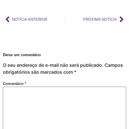
Criar Grupo de Afinidade LGBT na empresa
Mott critica decreto do Peru que classifica transgeneridade como doença mental
NOTÍCIA ANTERIOR
PRÓXIMA NOTÍCIA
GGB anuncia mudanças na Parada LGBT+ para atrair visitantes e jovens
17 de maio: dia da cidadania LGBT+
Na sede do GGB
17 de maio e o pioneirismo da Bahia no enfrentamento da LGBTfobia
Deixe um comentário
Dominação, subversão e prazer: entenda o que torna anal o “queridinho”
O seu endereço de e-mail não será publicado.
Campos
Maio da diversidade com reflexão e ações de conexão com a comunidade LGBT+
obrigatórios são marcados com
*
Ótimo Setembro em Salvador
Comentário
*
Orgulho LGBT+ da Bahia em uma Análise Socioeconômica
Carga Viral Indetectável
A elegância 60+
A Melhor Parada Gay da História da Bahia
Aberta Inscrições de Casais LGBT para exposição fotográfica ´”Revele o seu Amor”