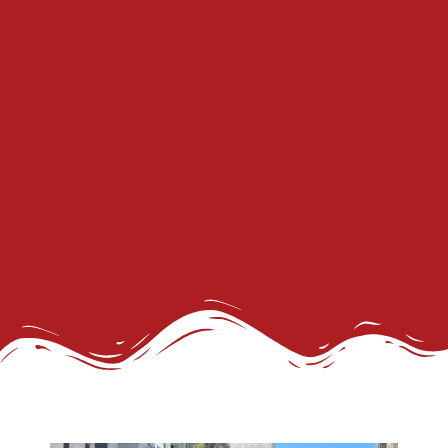
III Concurso Rainha LGBTrans: Inclusão e Brilho no Coração do Carnaval Salvador
Trans de Alta Performance
Viado: Entre a Histórica LGBTfobia Estrutural e a Ressignificação Cultural
Horror!
CadÚnico Itinerante LGBT+
Sobre a Flexibilização das Diretrizes da Meta
Feliz Ano Novo
Nota Pública do GGB sobre o Incidente com dois Jovens no Metrô de Salvador
Então, já é Natal e também um convite à empatia.
Ativista LGBT+ Duduka é assassinado a vários tiros em casa
Outorga do Selo LGBT+ da Prefs de Salvador
Denunciar Discriminação Racial e LGBT Online
Propeg ganha prêmio da Globo com campanha para Grupo Gay da Bahia; assista
GGB cobra Ação do Itamaraty Após Execução de Casal Gay em Camarões