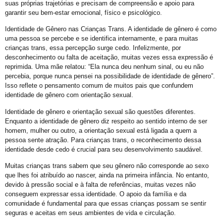
suas próprias trajetórias e precisam de compreensão e apoio para
Orgulho em Movimento
garantir seu bem-estar emocional, físico e psicológico.
Barra e Ondina Recebem 21º Orgulho LGBT
Identidade de Gênero nas Crianças Trans. A identidade de gênero é como
uma pessoa se percebe e se identifica internamente, e para muitas
Premiação
crianças trans, essa percepção surge cedo. Infelizmente, por
Workshop
desconhecimento ou falta de aceitação, muitas vezes essa expressão é
reprimida. Uma mãe relatou: “Ela nunca deu nenhum sinal, ou eu não
Exposição “Com Orgulho”
percebia, porque nunca pensei na possibilidade de identidade de gênero”.
Isso reflete o pensamento comum de muitos pais que confundem
Defenda-se
identidade de gênero com orientação sexual.
Mudança no Circuito do 21º Orgulho LGBT da Bahia: Decisão após Reunião com Autoridades
Identidade de gênero e orientação sexual são questões diferentes.
I Fantasia PetLove do Orgulho
Enquanto a identidade de gênero diz respeito ao sentido interno de ser
homem, mulher ou outro, a orientação sexual está ligada a quem a
Workshop: Lantejoulas – Contos, Adereços
pessoa sente atração. Para crianças trans, o reconhecimento dessa
identidade desde cedo é crucial para seu desenvolvimento saudável.
Salvador Capital do Orgulho
Muitas crianças trans sabem que seu gênero não corresponde ao sexo
Festa Literária
que lhes foi atribuído ao nascer, ainda na primeira infância. No entanto,
Apenas Um Passo
devido à pressão social e à falta de referências, muitas vezes não
conseguem expressar essa identidade. O apoio da família e da
21º Orgulho LGBT+ Bahia Celebra a Juventude
comunidade é fundamental para que essas crianças possam se sentir
seguras e aceitas em seus ambientes de vida e circulação.
Bastidores da Campanha Oficial do 21º Orgulho LGBT+ Bahia