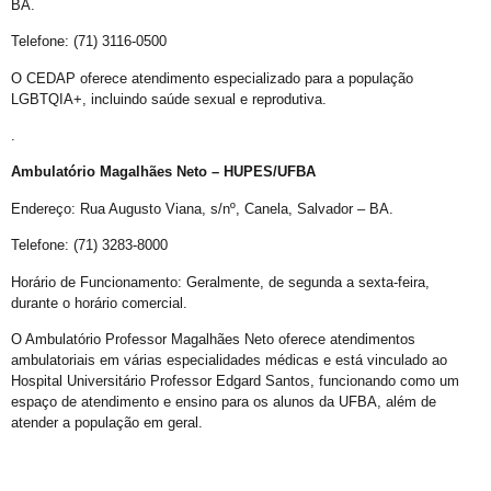
BA.
Abordagem cristã
Telefone: (71) 3116-0500
CFM parecer
O CEDAP oferece atendimento especializado para a população
Projeto Se Ligue: Transformando Vidas e Construindo Conhecimento
LGBTQIA+, incluindo saúde sexual e reprodutiva.
Roteiro Turístico Salvador das Artes
.
Tempo
Ambulatório Magalhães Neto – HUPES/UFBA
Conscientização da Violência contra a Pessoa Idosa LGBT
Endereço: Rua Augusto Viana, s/nº, Canela, Salvador – BA.
Inovação e inclusão: o papel crucial da diversidade LGBT+ nas empresas
Telefone: (71) 3283-8000
Madrinha Jovem do 21ª Orgulho LGBT+ da Bahia: Tifanny Conceição
Horário de Funcionamento: Geralmente, de segunda a sexta-feira,
21º Orgulho LGBT+ Bahia pelo YouTube e Instagram
durante o horário comercial.
Lançamento online
O Ambulatório Professor Magalhães Neto oferece atendimentos
ambulatoriais em várias especialidades médicas e está vinculado ao
60+
Hospital Universitário Professor Edgard Santos, funcionando como um
espaço de atendimento e ensino para os alunos da UFBA, além de
Madrinhas do 21º Orgulho LGBT+ Bahia
atender a população em geral.
GGB comemora sentença exemplar
True Colors do GGB criado pela Propeg recebe prêmio Duda Mendonça