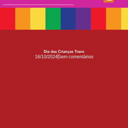
Doação
17 de Maio de 1990: a data que a OMS não escreveu sozinha
Mãos, Mitos e Mapas
10 Anos do Centro de Referência LGBT+ Vida Bruno
Quando a coragem ocupa a cadeira
Você Pode Doar Até 6% do IR
Dia das Crianças Trans
16/10/2024
Sem comentários
GGB comemora impacto LGBT+ no Carnaval de Salvador 2026
Evolução no Concurso Rainha do Carnaval de Salvador
Salvador celebra a diversidade na 28ª edição do Concurso Nacional de Fantasia Gay e o 5º Rainha LGBTrans
Já é Carnaval, essência da hospitalidade
Empreendedorismo LGBT+
Empodere-se!
São Sebastião Santo Mártir Patrono dos Gays
Ardilosa