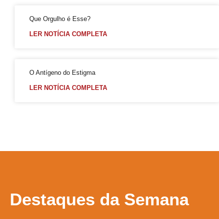
Enredo da Tuiuti em 2025 destacará Xica Manicongo, 1ª travesti do país
Que Orgulho é Esse?
GGB lança Manual para Jovens LGBTQIA+ “ Seja Você Mesmo”
LER NOTÍCIA COMPLETA
O Globo: ‘Me sinto maravilhoso’, diz paciente curado do HIV com tratamento raro; leia entrevista
O Museu de Arte da Bahia (MAB) receberá no dia 25 de abril, às 18h, a exibição gratuita do documentário “Cassandra Rios: A Safo de Perdizes”
Viver LGBT Além (60+)
O Antígeno do Estigma
LER NOTÍCIA COMPLETA
Quem perde quando os homens não choram?
Casamento entre pessoas do mesmo sexo cresce quase 20% e bate recorde, aponta IBGE
Gays se casam em Camaçari na Bahia
Você conhece a (PrEP)? Revele!
impressionante da história do movimento pelos direitos das pessoas LGBT+
Coletivo de Torcidas lança curso de letramento LGBTQ+ para inclusão no esporte
4ª Conferência Nacional LGBT altera calendário de etapas considerando as Eleições Municipais 2024
Destaques
da Semana
Pesquisa realizada pelo PoderData em 2024, 70% dos brasileiros acreditam que existe homofobia no país
GERAL
Discriminação e preconceito no ambiente de trabalho podem impactar na saúde mental dos profissionais afetados