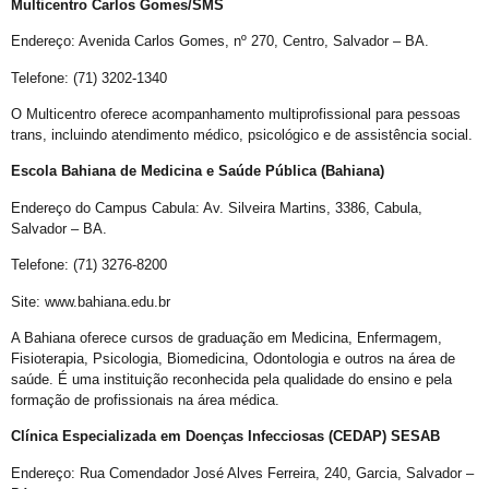
Multicentro Carlos Gomes/SMS
Perdas Levam à Tragédia Pessoal
Endereço: Avenida Carlos Gomes, nº 270, Centro, Salvador – BA.
Falares LGBT+
Telefone: (71) 3202-1340
Salve 2 de julho
O Multicentro oferece acompanhamento multiprofissional para pessoas
Posse do Conselho Municipal LGBT+
trans, incluindo atendimento médico, psicológico e de assistência social.
Gay is Good, Gays is Proud
Escola Bahiana de Medicina e Saúde Pública (Bahiana)
Dia Internacional do Orgulho LGBT+
Endereço do Campus Cabula: Av. Silveira Martins, 3386, Cabula,
Salvador – BA.
GGB Reforma Estatuto e Divulga Setença de Juiz Baiano
Telefone: (71) 3276-8200
Junho, 28 de Stonewall
Junho Violeta
Site: www.bahiana.edu.br
Victor-Victória é patrimônio imaterial de Juazeiro
A Bahiana oferece cursos de graduação em Medicina, Enfermagem,
Fisioterapia, Psicologia, Biomedicina, Odontologia e outros na área de
Órgãos municipais recebem PCLGBTfobia institucional
saúde. É uma instituição reconhecida pela qualidade do ensino e pela
formação de profissionais na área médica.
Stonewall
Clínica Especializada em Doenças Infecciosas (CEDAP) SESAB
VEM!
Endereço: Rua Comendador José Alves Ferreira, 240, Garcia, Salvador –
Sebrae realiza evento para empreendedores LGBTQIAPN+