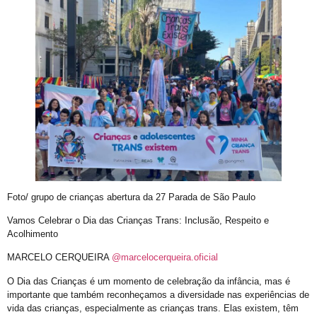
E não é mesmo!
Prefeitura promove CadÚnico Itinerante LGBT+ no Centro Vida Bruno
Tudo é Verdade: Memória, Luta, Reparação e GGB
Você Sabe Quem Foi Floripis
LGBTransfobia é Grave Acidente de Trabalho
Mutirão Identidade Cidadãs
21 Orgulho LGBT+Bahia
Pornografia da Vingança
O Retrato Falado de Xica Manicongo
Foto/ grupo de crianças abertura da 27 Parada de São Paulo
GGB Divulga Nota de Repúdio Contra ALBA
Vamos Celebrar o Dia das Crianças Trans: Inclusão, Respeito e
Acolhimento
Orgulho na Barra: Uma Nova Era Começou
MARCELO CERQUEIRA
@marcelocerqueira.oficial
Cuidado
O Dia das Crianças é um momento de celebração da infância, mas é
Shows
importante que também reconheçamos a diversidade nas experiências de
vida das crianças, especialmente as crianças trans. Elas existem, têm
21º Orgulho LGBT+ Bahia na Barra