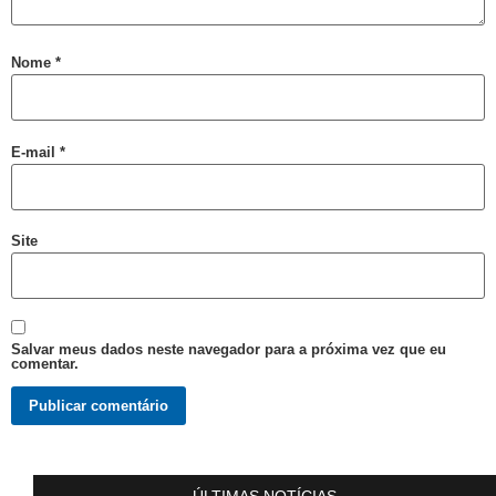
VIII Semana da Diversidade Cultural de Salvador
ORGULHO LGBT+ DA BAHIA
Nome
*
VARZEDO: Pré-candidato a Prefeito Binho da Rifa, faz ataques homofóbicos, com ódio e intolerância religiosa
Violência Eleitoral Lgbtfóbica supostamente Praticada por Pré-candidato a Prefeito de Varzedo Recôncavo da Bahia
E-mail
*
Cartilha Segurança Pública e LGBT no Distrito Federal
SEGURANÇA PÚBLICA E POPULAÇÃO LGBT: FORMAÇÃO, REPRESENTAÇÕES E HOMOFOBIA
Quem foi Felipa de Sousa, processada por lesbianismo pela Inquisição e hoje ícone do movimento LGBT
Site
Boletim do GGB 1981 2005
Homossexuais da Bahia : dicionário biográfico : (séculos XVI-XIX) / Luiz Mott.
Luxo e Glòria do Baiano Evandro de Castro Lima no Rio Maravilha
Salvar meus dados neste navegador para a próxima vez que eu
comentar.
Motorista esfaqueada 20x tem alta: “Medo dele terminar o que começou”
LGBTI+ lutam por maior representação nas Câmaras Municipais
Saiba o que é Ballroom e outras celebrações LGBTQIAPN+
Ping pong com Maria Fernanda
ÚLTIMAS NOTÍCIAS