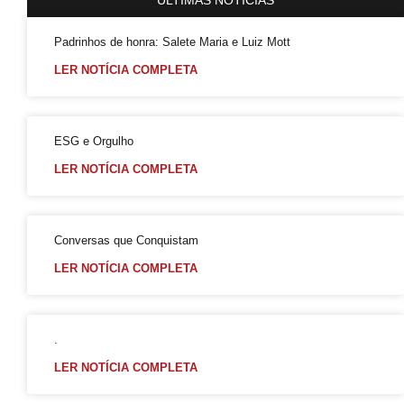
UOL / Rico Vasconcelos: Quem vive com HIV não é obrigado a revelar seu diagnóstico
Padrinhos de honra: Salete Maria e Luiz Mott
Duda Salabert lança pré-candidatura à PBH com Rede e PSOL no palanque
LER NOTÍCIA COMPLETA
Conheça o CEDOC LGBTI+ 📚📰
Confira a vibe
Luiz Mott Carta Capital
ESG e Orgulho
A Arte da Capa do Orgulho da Bahia
LER NOTÍCIA COMPLETA
Mareatas II : Não foi fácil, mas foi verdade atravessar a década de 1980 vestido de branco
GGB faz pré agendamento Prep com recorte racial
Conversas que Conquistam
No Início Eram as Mareatas Parte I
LER NOTÍCIA COMPLETA
Coleção Super Heróis Contra o Preconceito
Transição
Gay Pride Nova Iorque em Junho
.
MuSex: coleção particular mostra fenômenos da vida sexual no mundo
LER NOTÍCIA COMPLETA
PrEP: quem mais acessa são homens gays, brancos com maior grau de escolaridade