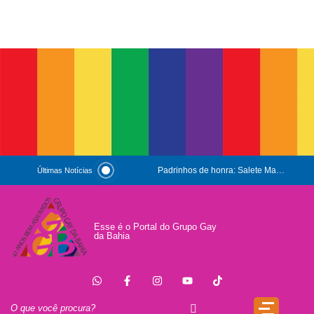
Padrinhos de honra: Salete Maria e Luiz Mott
Últimas Notícias
ESG e Orgulho
Conversas que Conquistam
Esse é o Portal do Grupo Gay
da Bahia
.
Que Orgulho é Esse?
O Antígeno do Estigma
Trincheira