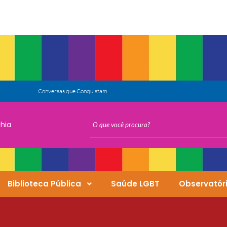
.
ahia
Biblioteca Pública
Saúde LGBT
Observatóri