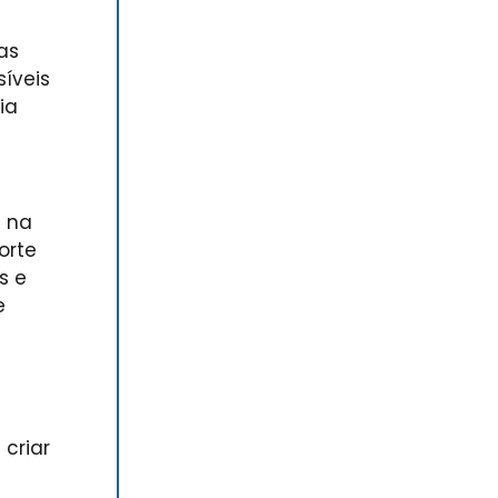
as
síveis
ia
l na
orte
s e
e
 criar