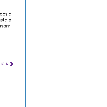
ados a
usta e
ossam
ÍCIA