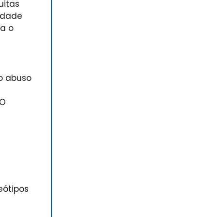
uitas
lidade
a o
do abuso
 O
a
eótipos