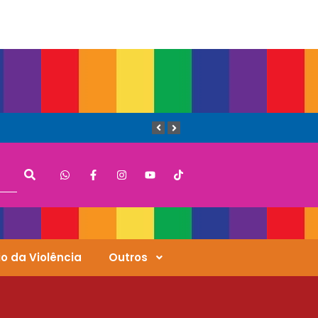
Que Orgulho é Esse?
O Antígeno do Estigma
o da Violência
Outros