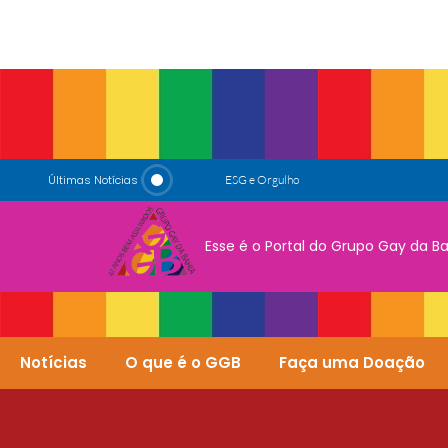
ESG e Orgulho
Últimas Notícias
Conversas que Conquistam
Esse é o Portal do Grupo Gay da B
Notícias
O que é o GGB
Faça uma Doação