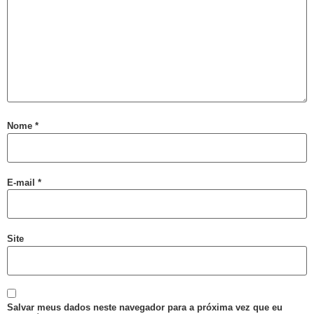
Falares LGBT+
Salve 2 de julho
Posse do Conselho Municipal LGBT+
Gay is Good, Gays is Proud
Dia Internacional do Orgulho LGBT+
Nome
*
GGB Reforma Estatuto e Divulga Setença de Juiz Baiano
Junho, 28 de Stonewall
Junho Violeta
E-mail
*
Victor-Victória é patrimônio imaterial de Juazeiro
Órgãos municipais recebem PCLGBTfobia institucional
Site
Stonewall
VEM!
Sebrae realiza evento para empreendedores LGBTQIAPN+
Abordagem cristã
Salvar meus dados neste navegador para a próxima vez que eu