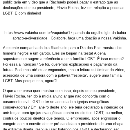
publicitária em vídeo que a Riachuelo poderá pagar o estrago que as
Trans de Alta Performance
declarações do seu presidente, Flavio Rocha, fez em relação a pessoas
LGBT. É com dinheiro!
Viado: Entre a Histórica LGBTfobia Estrutural e a Ressignificação Cultural
Horror!
https://www.vakinha.com.br/vaquinha/17-parada-do-orgulho-lgbt-da-bahia-
CadÚnico Itinerante LGBT+
abraco-a-diversidade . Colabore, faça uma doação a nossa Vakinha.
Sobre a Flexibilização das Diretrizes da Meta
A recente campanha da loja Riachuelo para o Dia dos Pais mostra dois
Feliz Ano Novo
homens negros e um garoto. Eles se beijam na testa! A cena
supostamente sugere a referência a uma família LGBT. É isso mesmo?
Nota Pública do GGB sobre o Incidente com dois Jovens no Metrô de Salvador
Foi essa a intenção? Se foi, queremos explicações e pagamento da
fatura. Podemos até estar enganados, mas a leitura subliminar do vídeo,
Então, já é Natal e também um convite à empatia.
acrescida de uma sonora com a palavra “respeita”, sugere uma família
Ativista LGBT+ Duduka é assassinado a vários tiros em casa
LGBT. Mas porque isso, agora?!
Outorga do Selo LGBT+ da Prefs de Salvador
O que a empresa quer mostrar com isso, depois de seu presidente,
Flávio Rocha, ter ido à mídia anunciar que não concorda com o
Denunciar Discriminação Racial e LGBT Online
casamento civil LGBT e ter se associado a igrejas evangélicas
conservadoras? Em janeiro deste ano, ele teria declarado a intenção de
Propeg ganha prêmio da Globo com campanha para Grupo Gay da Bahia; assista
unir forças com igrejas evangélicas contra os direitos LGBT, ou melhor,
GGB cobra Ação do Itamaraty Após Execução de Casal Gay em Camarões
contra os poucos direitos que temos. O empresário, após engrossar o
cangote com o convite de ser pré-candidato a presidente de uma chapa
E não é mesmo!
de extrema direita, resolveu sair batendo nos LGBT e declarando ser