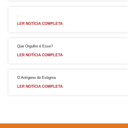
Mott critica decreto do Peru que classifica transgeneridade como doença mental
.
GGB anuncia mudanças na Parada LGBT+ para atrair visitantes e jovens
LER NOTÍCIA COMPLETA
17 de maio: dia da cidadania LGBT+
Na sede do GGB
17 de maio e o pioneirismo da Bahia no enfrentamento da LGBTfobia
Que Orgulho é Esse?
Dominação, subversão e prazer: entenda o que torna anal o “queridinho”
LER NOTÍCIA COMPLETA
Maio da diversidade com reflexão e ações de conexão com a comunidade LGBT+
Ótimo Setembro em Salvador
O Antígeno do Estigma
Orgulho LGBT+ da Bahia em uma Análise Socioeconômica
LER NOTÍCIA COMPLETA
Carga Viral Indetectável
A elegância 60+
A Melhor Parada Gay da História da Bahia
Aberta Inscrições de Casais LGBT para exposição fotográfica ´”Revele o seu Amor”
VIII Semana da Diversidade Cultural de Salvador