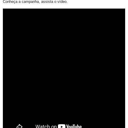
Conheça a campanha, assista o vídeo.
Barra e Ondina Recebem 21º Orgulho LGBT
Premiação
Workshop
Exposição “Com Orgulho”
Defenda-se
Mudança no Circuito do 21º Orgulho LGBT da Bahia: Decisão após Reunião com Autoridades
I Fantasia PetLove do Orgulho
Workshop: Lantejoulas – Contos, Adereços
Salvador Capital do Orgulho
Festa Literária
Apenas Um Passo
21º Orgulho LGBT+ Bahia Celebra a Juventude
Bastidores da Campanha Oficial do 21º Orgulho LGBT+ Bahia
Exposição “Revele Seu Amor” em Salvador