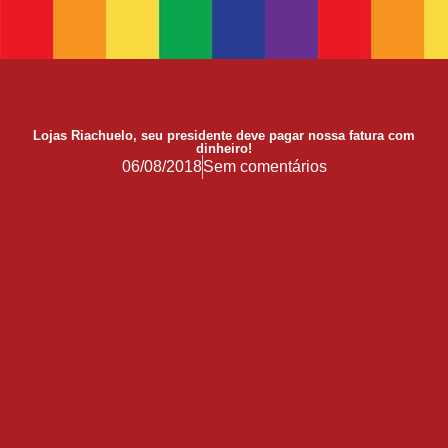
17 de Maio de 1990: a data que a OMS não escreveu sozinha
Mãos, Mitos e Mapas
10 Anos do Centro de Referência LGBT+ Vida Bruno
Quando a coragem ocupa a cadeira
Lojas Riachuelo, seu presidente deve pagar nossa fatura com
dinheiro!
Você Pode Doar Até 6% do IR
06/08/2018
Sem comentários
GGB comemora impacto LGBT+ no Carnaval de Salvador 2026
Evolução no Concurso Rainha do Carnaval de Salvador
Salvador celebra a diversidade na 28ª edição do Concurso Nacional de Fantasia Gay e o 5º Rainha LGBTrans
Já é Carnaval, essência da hospitalidade
Empreendedorismo LGBT+
Empodere-se!
São Sebastião Santo Mártir Patrono dos Gays
Ardilosa
23ª Orgulho LGBT+ Bahia de 2026: Do Coração de Salvador para o Mundo