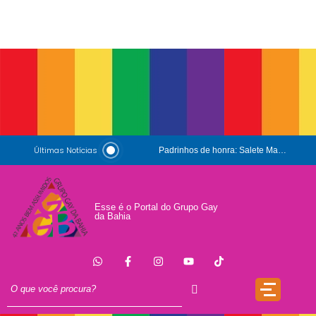
Últimas Notícias
Padrinhos de honra: Salete Maria e Luiz Mott
ESG e Orgulho
Conversas que Conquistam
Esse é o Portal do Grupo Gay
da Bahia
.
Que Orgulho é Esse?
O Antígeno do Estigma
Trincheira
Doação