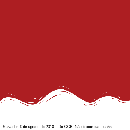
27º Concurso de Fantasia Gay
III Rainha LGBTrans Empoderamento
Cultura e Resistência: II Rainha LGBTrans
Concurso de Fantasias no Carnaval de Salvador
III Rainha LGBTrans do Carnaval de Salvador
III Rainha LGBTrans do Carnaval
Carnaval de Salvador
III Rainha do Carnaval LGBTrans da Salvador
Chá de Reparação
Dia da Visibilidade de Travestis e Transgêneros
Deportações americanas não podem violar os direitos humanos, diz WBO
Prêmio Longeviver 60+ na folia do Carnaval: inscreva sua história de vida
Inscrições para XXVI Concurso Fantasia Gay na Folia de Salvador
Salvador, 6 de agosto de 2018 – Do GGB. Não é com campanha
III Concurso Rainha LGBTrans: Inclusão e Brilho no Coração do Carnaval Salvador