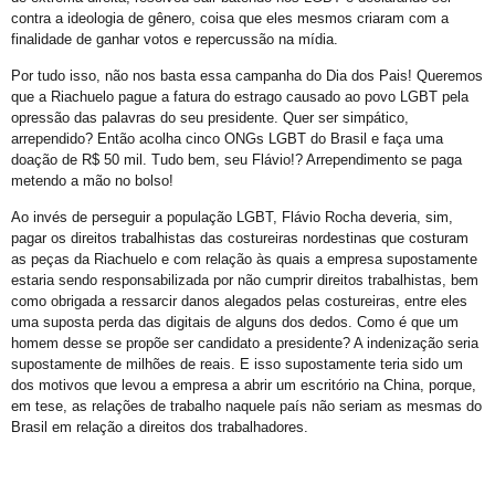
contra a ideologia de gênero, coisa que eles mesmos criaram com a
Prefeitura promove CadÚnico Itinerante LGBT+ no Centro Vida Bruno
finalidade de ganhar votos e repercussão na mídia.
Tudo é Verdade: Memória, Luta, Reparação e GGB
Por tudo isso, não nos basta essa campanha do Dia dos Pais! Queremos
Você Sabe Quem Foi Floripis
que a Riachuelo pague a fatura do estrago causado ao povo LGBT pela
opressão das palavras do seu presidente. Quer ser simpático,
LGBTransfobia é Grave Acidente de Trabalho
arrependido? Então acolha cinco ONGs LGBT do Brasil e faça uma
doação de R$ 50 mil. Tudo bem, seu Flávio!? Arrependimento se paga
Mutirão Identidade Cidadãs
metendo a mão no bolso!
21 Orgulho LGBT+Bahia
Ao invés de perseguir a população LGBT, Flávio Rocha deveria, sim,
Pornografia da Vingança
pagar os direitos trabalhistas das costureiras nordestinas que costuram
as peças da Riachuelo e com relação às quais a empresa supostamente
O Retrato Falado de Xica Manicongo
estaria sendo responsabilizada por não cumprir direitos trabalhistas, bem
como obrigada a ressarcir danos alegados pelas costureiras, entre eles
GGB Divulga Nota de Repúdio Contra ALBA
uma suposta perda das digitais de alguns dos dedos. Como é que um
Orgulho na Barra: Uma Nova Era Começou
homem desse se propõe ser candidato a presidente? A indenização seria
supostamente de milhões de reais. E isso supostamente teria sido um
Cuidado
dos motivos que levou a empresa a abrir um escritório na China, porque,
em tese, as relações de trabalho naquele país não seriam as mesmas do
Shows
Brasil em relação a direitos dos trabalhadores.
21º Orgulho LGBT+ Bahia na Barra
Orgulho em Movimento