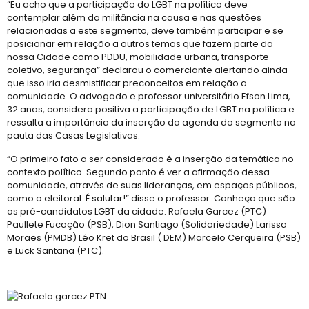
“Eu acho que a participação do LGBT na política deve
contemplar além da militância na causa e nas questões
relacionadas a este segmento, deve também participar e se
posicionar em relação a outros temas que fazem parte da
nossa Cidade como PDDU, mobilidade urbana, transporte
coletivo, segurança” declarou o comerciante alertando ainda
que isso iria desmistificar preconceitos em relação a
comunidade. O advogado e professor universitário Efson Lima,
32 anos, considera positiva a participação de LGBT na política e
ressalta a importância da inserção da agenda do segmento na
pauta das Casas Legislativas.
“O primeiro fato a ser considerado é a inserção da temática no
contexto político. Segundo ponto é ver a afirmação dessa
comunidade, através de suas lideranças, em espaços públicos,
como o eleitoral. É salutar!” disse o professor. Conheça que são
os pré-candidatos LGBT da cidade. Rafaela Garcez (PTC)
Paullete Fucação (PSB), Dion Santiago (Solidariedade) Larissa
Moraes (PMDB) Léo Kret do Brasil ( DEM) Marcelo Cerqueira (PSB)
e Luck Santana (PTC).