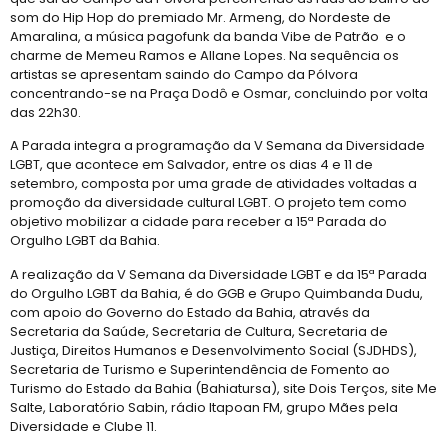
som do Hip Hop do premiado Mr. Armeng, do Nordeste de
Amaralina, a música pagofunk da banda Vibe de Patrão e o
charme de Memeu Ramos e Allane Lopes. Na sequência os
artistas se apresentam saindo do Campo da Pólvora
concentrando-se na Praça Dodô e Osmar, concluindo por volta
das 22h30.
A Parada integra a programação da V Semana da Diversidade
LGBT, que acontece em Salvador, entre os dias 4 e 11 de
setembro, composta por uma grade de atividades voltadas a
promoção da diversidade cultural LGBT. O projeto tem como
objetivo mobilizar a cidade para receber a 15ª Parada do
Orgulho LGBT da Bahia.
A realização da V Semana da Diversidade LGBT e da 15ª Parada
do Orgulho LGBT da Bahia, é do GGB e Grupo Quimbanda Dudu,
com apoio do Governo do Estado da Bahia, através da
Secretaria da Saúde, Secretaria de Cultura, Secretaria de
Justiça, Direitos Humanos e Desenvolvimento Social (SJDHDS),
Secretaria de Turismo e Superintendência de Fomento ao
Turismo do Estado da Bahia (Bahiatursa), site Dois Terços, site Me
Salte, Laboratório Sabin, rádio Itapoan FM, grupo Mães pela
Diversidade e Clube 11.