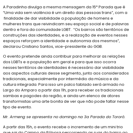
A Paradinha divulga a mesma mensagem da 15ª Parada que é
“Uma vida sem violência é um direito das pessoas trans”, com a
finalidade de dar visibilidade a população de homens e
mulheres trans que reivindicam seu espaço social e de palavras
dentro e fora da comunidade LGBT. “Os bairros são territórios de
construções das identidades, e a realização de eventos nesses
espaços reforçam a identidade e autonomia dos mesmos”,
declarou Cristiano Santos, vice-presidente do GGB.
O evento pretende ainda contribuir para melhorar as relações
dos LGBTs e a população em geral e para que isso ocorra
nesses territórios de identidades é necessário dar visibilidade
aos aspectos culturais desse segmento, junto aos considerados
tradicionais, especialmente por intermédio da música e da
cultura integrada. Para isso um palco tablado será armado no
Largo do Amparo a partir das 11h, para receber os tradicionais
sambas e pagodes da região, e ainda um elenco de atores
transformistas uma arte bonita de ver que não pode faltar nesse
tipo de evento.
Mr. Armeng se apresenta no domingo na 3a Parada do Tororó.
A partir das 15h, o evento recebe o incremento de um mini trio
que sai do Campo da Pólvora percorrendo as ruas do bairro ao