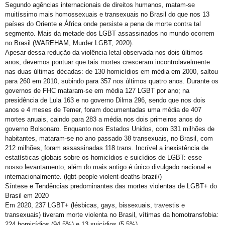
VEM!
Segundo agências internacionais de direitos humanos, matam-se
muitíssimo mais homossexuais e transexuais no Brasil do que nos 13
Sebrae realiza evento para empreendedores LGBTQIAPN+
países do Oriente e África onde persiste a pena de morte contra tal
segmento. Mais da metade dos LGBT assassinados no mundo ocorrem
Abordagem cristã
no Brasil (WAREHAM, Murder LGBT, 2020).
CFM parecer
Apesar dessa redução da violência letal observada nos dois últimos
anos, devemos pontuar que tais mortes cresceram incontrolavelmente
Projeto Se Ligue: Transformando Vidas e Construindo Conhecimento
nas duas últimas décadas: de 130 homicídios em média em 2000, saltou
para 260 em 2010, subindo para 357 nos últimos quatro anos. Durante os
Roteiro Turístico Salvador das Artes
governos de FHC mataram-se em média 127 LGBT por ano; na
Tempo
presidência de Lula 163 e no governo Dilma 296, sendo que nos dois
anos e 4 meses de Temer, foram documentadas uma média de 407
Conscientização da Violência contra a Pessoa Idosa LGBT
mortes anuais, caindo para 283 a média nos dois primeiros anos do
governo Bolsonaro. Enquanto nos Estados Unidos, com 331 milhões de
Inovação e inclusão: o papel crucial da diversidade LGBT+ nas empresas
habitantes, mataram-se no ano passado 38 transexuais, no Brasil, com
Madrinha Jovem do 21ª Orgulho LGBT+ da Bahia: Tifanny Conceição
212 milhões, foram assassinadas 118 trans. Incrível a inexistência de
estatísticas globais sobre os homicídios e suicídios de LGBT: esse
21º Orgulho LGBT+ Bahia pelo YouTube e Instagram
nosso levantamento, além do mais antigo é único divulgado nacional e
internacionalmente. (lgbt-people-violent-deaths-brazil/)
Lançamento online
Síntese e Tendências predominantes das mortes violentas de LGBT+ do
60+
Brasil em 2020
Em 2020, 237 LGBT+ (lésbicas, gays, bissexuais, travestis e
Madrinhas do 21º Orgulho LGBT+ Bahia
transexuais) tiveram morte violenta no Brasil, vítimas da homotransfobia:
224 homicídios (94,5%) e 13 suicídios (5,5%).