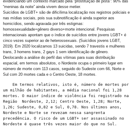
MuSex: coleção particular mostra fenômenos da vida sexual no mundo
evidenciando um contexto marcado pela “prostituição de pista”: 90% das
“meninas da noite” ainda vivem desse metier.
PrEP: quem mais acessa são homens gays, brancos com maior grau de escolaridade
Suicídios de LGBT+ são de dificílima localização nos registros policiais e
nas mídias sociais, pois sua subnotificação é ainda superior aos
Enredo da Tuiuti em 2025 destacará Xica Manicongo, 1ª travesti do país
homicídios, sendo agravada por três estigmas:
homossexualidade+gênero diverso+morte intencional. Pesquisas
GGB lança Manual para Jovens LGBTQIA+ “ Seja Você Mesmo”
internacionais apontam que o índice de suicídios entre jovens LGBT+ é
O Globo: ‘Me sinto maravilhoso’, diz paciente curado do HIV com tratamento raro; leia entrevista
cinco vezes superior ao de heterossexuais. (Suicídios jovens LGBT,
2019). Em 2020 localizamos 13 suicidas, sendo 7 travestis e mulheres
O Museu de Arte da Bahia (MAB) receberá no dia 25 de abril, às 18h, a exibição gratuita do documentário “Cassandra Rios: A Safo de Perdizes”
trans, 3 homens trans, 2 gays 1 sem identificação de gênero.
Deslocando a análise do perfil das vítimas para suas distribuição
Viver LGBT Além (60+)
espacial, em termos absolutos, o Nordeste ocupa o primeiro lugar em
Quem perde quando os homens não choram?
número de morte com 113 casos, seguido do Sudeste com 66, Norte e
Sul com 20 mortes cada e o Centro Oeste, 18 mortes.
Casamento entre pessoas do mesmo sexo cresce quase 20% e bate recorde, aponta IBGE
    Em termos relativos, isto é, número de mortes por 
Gays se casam em Camaçari na Bahia
um milhão de habitantes, a média nacional foi 1,28 
mortes. O maior índice de violência foi registrado na 
Você conhece a (PrEP)? Revele!
Região  Nordeste, 2,12; Centro Oeste, 1,28; Norte, 
impressionante da história do movimento pelos direitos das pessoas LGBT+
1,26; Sudeste, 0,82 e Sul, 0,78. Nos últimos anos, 
Nordeste e Norte se revezam nessa sangrenta 
Coletivo de Torcidas lança curso de letramento LGBTQ+ para inclusão no esporte
precedência. O risco de um LGBT+ ser assassinado no 
Nordeste é quase três vezes maior do que no Sul.

4ª Conferência Nacional LGBT altera calendário de etapas considerando as Eleições Municipais 2024