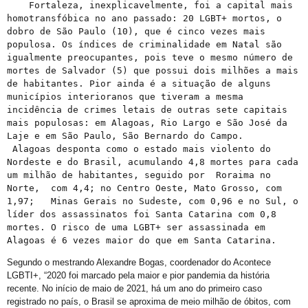
Pesquisa realizada pelo PoderData em 2024, 70% dos brasileiros acreditam que existe homofobia no país
    Fortaleza, inexplicavelmente, foi a capital mais 
homotransfóbica no ano passado: 20 LGBT+ mortos, o 
Discriminação e preconceito no ambiente de trabalho podem impactar na saúde mental dos profissionais afetados
dobro de São Paulo (10), que é cinco vezes mais 
populosa. Os índices de criminalidade em Natal são 
Brasil se destaca pela maior cobertura de PreP na região das Américas
igualmente preocupantes, pois teve o mesmo número de 
GGB pede atenção da SSP aos ataques violentos no Jardim dos Namorados a Gays
mortes de Salvador (5) que possui dois milhões a mais 
de habitantes. Pior ainda é a situação de alguns 
Gays querem direito de frequentar praia de naturismo na Bahia
municípios interioranos que tiveram a mesma 
incidência de crimes letais de outras sete capitais 
As dez coisas babado que o gay deve se lembrar de perguntar quando for ao médico
mais populosas: em Alagoas, Rio Largo e São José da 
Conselho LGBT+ de Salvador convoca entidades para Eleição de Titulares e Suplentes
Laje e em São Paulo, São Bernardo do Campo.  

 Alagoas desponta como o estado mais violento do 
70% dos brasileiros afirmam que há homofobia no país, diz pesquisa.
Nordeste e do Brasil, acumulando 4,8 mortes para cada 
um milhão de habitantes, seguido por  Roraima no 
Grupo Gay da Bahia está com site super fresquinho no ar pra você
Norte,  com 4,4; no Centro Oeste, Mato Grosso, com 
GGB quer saber sua opinião sobre serviço doméstico por trabalhadores LGBT+
1,97;   Minas Gerais no Sudeste, com 0,96 e no Sul, o 
líder dos assassinatos foi Santa Catarina com 0,8 
Rainha e princesas do Carnaval LGBT de Salvador são eleitas
mortes. O risco de uma LGBT+ ser assassinada em 
Alagoas é 6 vezes maior do que em Santa Catarina. 
A Conquista da Sala do Peão “Nudismo”
Segundo o mestrando Alexandre Bogas, coordenador do Acontece
Efeito Arco-Íris na Folia de Salvador
LGBTI+, “2020 foi marcado pela maior e pior pandemia da história
recente. No início de maio de 2021, há um ano do primeiro caso
registrado no país, o Brasil se aproxima de meio milhão de óbitos, com