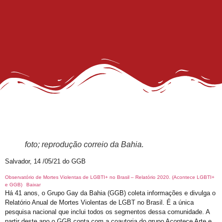
Shows
21º Orgulho LGBT+ Bahia na Barra
Orgulho em Movimento
Barra e Ondina Recebem 21º Orgulho LGBT
Premiação
Workshop
Exposição “Com Orgulho”
Defenda-se
Mudança no Circuito do 21º Orgulho LGBT da Bahia: Decisão após Reunião com Autoridades
foto; reprodução correio da Bahia.
I Fantasia PetLove do Orgulho
Workshop: Lantejoulas – Contos, Adereços
Salvador, 14 /05/21 do GGB
Salvador Capital do Orgulho
Observatório de Mortes Violentas de LGBTI+ no Brasil – Relatório 2020. (Acontece LGBTI+
e GGB)
Baixar
Festa Literária
Há 41 anos, o Grupo Gay da Bahia (GGB) coleta informações e divulga o
Relatório Anual de Mortes Violentas de LGBT no Brasil. É a única
Apenas Um Passo
pesquisa nacional que inclui todos os segmentos dessa comunidade. A
partir deste ano o GGB conta com a coautoria do grupo Acontece Arte e