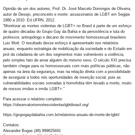
Opinião de um dos autores, Prof. Dr. José Marcelo Domingos de Oliveira,
autor de Desejo, preconceito e morte: assassinatos de LGBT em Segipe
1980 a 2010. Ed.UFRN, 2012.
“Monitorar as mortes violentas de LGBT+ no Brasil é parte de um esforço
de quatro décadas do Grupo Gay da Bahia e da persistência e luta do
professor, antropólogo e decano do movimento homossexual brasileiro
Luiz Mott. O resultado desse esforço é apresentado nos relatórios
anuais, enquanto estratégia de mobilização da sociedade e do Estado em
prol da cidadania de um dos segmentos mais vulneráveis a violência,
pelo simples fato de amar alguém do mesmo sexo. O século XXI precisa
também chegar para os homossexuais com mais políticas públicas, não
apenas na área da segurança, mas na relação direta com a possibilidade
de assegurar a todos nós oportunidades de inserção social, pois as
vulnerabilidades sociais somadas à homofobia têm levado a morte, muito
de nossos irmãos e irmãs LGBT+.”
Para acessar o relatório completo:
https://observatoriomortesviolentaslgbtibrasil.org/
https://grupogaydabahia.com.br/relatorios-anuais-de-morte-de-lgbti/
Contatos:
Alexandre Bogas (48) 999825691