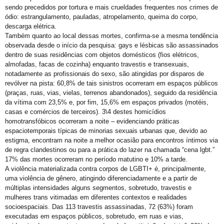
Saiba o que é Ballroom e outras celebrações LGBTQIAPN+
sendo precedidos por tortura e mais crueldades frequentes nos crimes de
ódio: estrangulamento, pauladas, atropelamento, queima do corpo,
Ping pong com Maria Fernanda
descarga elétrica.
UOL / Rico Vasconcelos: Quem vive com HIV não é obrigado a revelar seu diagnóstico
Também quanto ao local dessas mortes, confirma-se a mesma tendência
observada desde o início da pesquisa: gays e lésbicas são assassinados
Duda Salabert lança pré-candidatura à PBH com Rede e PSOL no palanque
dentro de suas residências com objetos domésticos (fios elétricos,
almofadas, facas de cozinha) enquanto travestis e transexuais,
Conheça o CEDOC LGBTI+ 📚📰
notadamente as profissionais do sexo, são atingidas por disparos de
Confira a vibe
revólver na pista: 60,8% de tais sinistros ocorreram em espaços públicos
(praças, ruas, vias, vielas, terrenos abandonados), seguido da residência
Luiz Mott Carta Capital
da vítima com 23,5% e, por fim, 15,6% em espaços privados (motéis,
casas e comércios de terceiros). 3\4 destes homicídios
A Arte da Capa do Orgulho da Bahia
homotransfóbicos ocorreram a noite – evidenciando práticas
Mareatas II : Não foi fácil, mas foi verdade atravessar a década de 1980 vestido de branco
espaciotemporais típicas de minorias sexuais urbanas que, devido ao
estigma, encontram na noite a melhor ocasião para encontros íntimos via
GGB faz pré agendamento Prep com recorte racial
de regra clandestinos ou para a prática do lazer na chamada “cena lgbt.”
17% das mortes ocorreram no período matutino e 10% a tarde.
No Início Eram as Mareatas Parte I
A violência materializada contra corpos de LGBTI+ é, principalmente,
Coleção Super Heróis Contra o Preconceito
uma violência de gênero, atingindo diferenciadamente e a partir de
múltiplas intensidades alguns segmentos, sobretudo, travestis e
Transição
mulheres trans vitimadas em diferentes contextos e realidades
socioespaciais. Das 113 travestis assassinadas, 72 (63%) foram
Gay Pride Nova Iorque em Junho
executadas em espaços públicos, sobretudo, em ruas e vias,