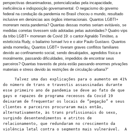
perspectivas desanimadoras, potencializadas pela incapacidade,
ineficiência e indisposição governamental. O negacismo do governo
federal na condução da pandemia no Brasil chocou o mundo, resultado
inclusive em denúncias aos órgãos internacionais. Quantos LGBTI+
morreram nesta pandemia? Quantas dessas mortes seriam evitáveis, se
medidas corretas tivessem sido adotadas pelas autoridades? Quatro vips
da tribo LGBT+ morreram de Covid 19: o cantor Agnaldo Timóteo, a
esteticista Rudy, o bailarino Ismael Ivo e o ator Paulo Gustavo. Quantos
ainda morrerão¿ Quantos LGBT+ tiveram graves conflitos familiares
devido ao confinamento social, sendo desalojados, agredidos física e
moralmente, passando dificuldades, impedidos de encontrar seus
parceiros? Quantas travestis de pista estão passando enormes privações
materiais e stress devido às restrições de circulação urbana?”
     Talvez uma das explicações para o aumento em 41% 
do número de trans e travestis assassinadas durante 
esse primeiro ano de pandemia se deve ao fato de que 
gays e rapazes de programa receosos da Covid 19 
deixaram de frequentar os locais de “pegação” e seus 
clientes e parceiros procuraram mais então, 
alternativamente, às trans profissionais do sexo, 
surgindo desentendimentos e atritos de 
relacionamento, que redundaram no crescimento da 
violência letal contra o segmento mais vulnerável.  A 