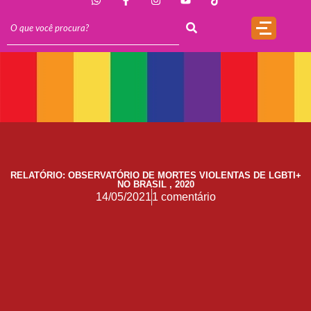
O Antígeno do Estigma
Trincheira
Doação
17 de Maio de 1990: a data que a OMS não escreveu sozinha
Mãos, Mitos e Mapas
10 Anos do Centro de Referência LGBT+ Vida Bruno
Quando a coragem ocupa a cadeira
Você Pode Doar Até 6% do IR
RELATÓRIO: OBSERVATÓRIO DE MORTES VIOLENTAS DE LGBTI+
GGB comemora impacto LGBT+ no Carnaval de Salvador 2026
NO BRASIL , 2020
14/05/2021
1 comentário
Evolução no Concurso Rainha do Carnaval de Salvador
Salvador celebra a diversidade na 28ª edição do Concurso Nacional de Fantasia Gay e o 5º Rainha LGBTrans
Já é Carnaval, essência da hospitalidade
Empreendedorismo LGBT+
Empodere-se!