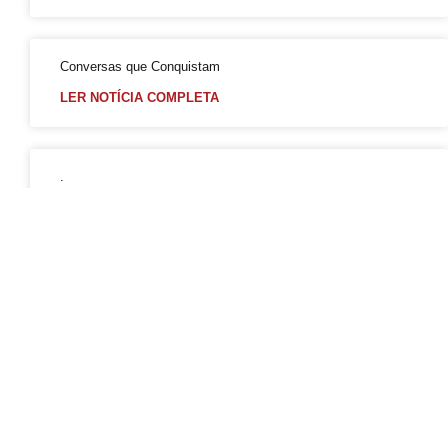
Conversas que Conquistam
LER NOTÍCIA COMPLETA
.
LER NOTÍCIA COMPLETA
Que Orgulho é Esse?
LER NOTÍCIA COMPLETA
O Antígeno do Estigma
LER NOTÍCIA COMPLETA