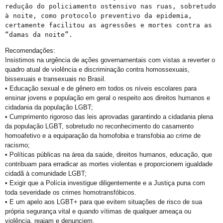
redução do policiamento ostensivo nas ruas, sobretudo 
à noite, como protocolo preventivo da epidemia, 
certamente facilitou as agressões e mortes contra as 
“damas da noite”.
Recomendações:
Insistimos na urgência de ações governamentais com vistas a reverter o
quadro atual de violência e discriminação contra homossexuais,
bissexuais e transexuais no Brasil.
• Educação sexual e de gênero em todos os níveis escolares para
ensinar jovens e população em geral o respeito aos direitos humanos e
cidadania da população LGBT;
• Cumprimento rigoroso das leis aprovadas garantindo a cidadania plena
da população LGBT, sobretudo no reconhecimento do casamento
homoafetivo e a equiparação da homofobia e transfobia ao crime de
racismo;
• Políticas públicas na área da saúde, direitos humanos, educação, que
contribuam para erradicar as mortes violentas e proporcionem igualdade
cidadã à comunidade LGBT;
• Exigir que a Polícia investigue diligentemente e a Justiça puna com
toda severidade os crimes homotransfóbicos.
• E um apelo aos LGBT+ para que evitem situações de risco de sua
própria segurança vital e quando vítimas de qualquer ameaça ou
violência, reajam e denunciem.