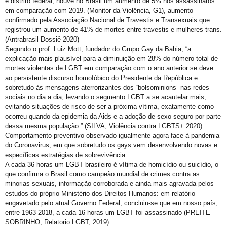
e distrito federal, houve no Brasil um aumento de 5% nos assassinatos
Retificação de Nome
em comparação com 2019. (Monitor da Violência, G1), aumento
Novo CMLGBT Salvador
confirmado pela Associação Nacional de Travestis e Transexuais que
registrou um aumento de 41% de mortes entre travestis e mulheres trans.
Perdas Levam à Tragédia Pessoal
(Antrabrasil Dossiê 2020)
Segundo o prof. Luiz Mott, fundador do Grupo Gay da Bahia, “a
Falares LGBT+
explicação mais plausível para a diminuição em 28% do número total de
Salve 2 de julho
mortes violentas de LGBT em comparação com o ano anterior se deve
ao persistente discurso homofóbico do Presidente da República e
Posse do Conselho Municipal LGBT+
sobretudo às mensagens aterrorizantes dos “bolsominions” nas redes
sociais no dia a dia, levando o segmento LGBT a se acautelar mais,
Gay is Good, Gays is Proud
evitando situações de risco de ser a próxima vítima, exatamente como
Dia Internacional do Orgulho LGBT+
ocorreu quando da epidemia da Aids e a adoção de sexo seguro por parte
dessa mesma população.” (SILVA, Violência contra LGBTS+ 2020).
GGB Reforma Estatuto e Divulga Setença de Juiz Baiano
Comportamento preventivo observado igualmente agora face à pandemia
do Coronavirus, em que sobretudo os gays vem desenvolvendo novas e
Junho, 28 de Stonewall
específicas estratégias de sobrevivência.
Junho Violeta
A cada 36 horas um LGBT brasileiro é vítima de homicídio ou suicídio, o
que confirma o Brasil como campeão mundial de crimes contra as
Victor-Victória é patrimônio imaterial de Juazeiro
minorias sexuais, informação corroborada e ainda mais agravada pelos
estudos do próprio Ministério dos Direitos Humanos: em relatório
Órgãos municipais recebem PCLGBTfobia institucional
engavetado pelo atual Governo Federal, concluiu-se que em nosso país,
Stonewall
entre 1963-2018, a cada 16 horas um LGBT foi assassinado (PREITE
SOBRINHO, Relatorio LGBT, 2019).