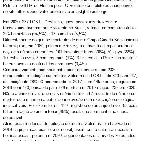
21º Orgulho LGBT+ Bahia Celebra a Juventude
Política LGBTI+ de Florianópolis. O Relatório completo está disponível
Bastidores da Campanha Oficial do 21º Orgulho LGBT+ Bahia
no site https://observatoriomortesviolentaslgbtibrasil.org/
Exposição “Revele Seu Amor” em Salvador
Em 2020, 237 LGBT+ (1ésbicas, gays, bissexuais, travestis e
transexuais) tiveram morte violenta no Brasil, vítimas da homotransfobia:
Salvador é Destaque em Mapeamento Nacional de Políticas LGBT+
224 homicídios (94,5%) e 13 suicídios (5,5%).
Diferentemente do que se repete desde que o Grupo Gay da Bahia iniciou
Free City Tour LGBT
tal pesquisa, em 1980, pela primeira vez, as travestis ultrapassaram os
Legítima Defesa Pessoal para LGBT+
gays em número de mortes: 161 travestis e trans (70%), 51 gays (22%)
10 lésbicas (5%), 3 homens trans (1%), 3 bissexuais (1%) e finalmente 2
Reunião de Organização d0 21º Orgulho
heterossexuais confundidos com gays (0,4%).
Comparativamente aos anos anteriores, observou-se em 2020
Cajazeiras XII Recebe a II Parada LGBT+ Domingo
surpreendente redução das mortes violentas de LGBT+: de 329 para 237,
São Tibira do Maranhão
diminuição de 28%. O ano recorde foi 2017, com 445 mortes, seguido em
2018 com 420, baixando para 329 mortes em 2019 e agora 237 em 2020.
Orgulho LGBT: um Carnaval com Lógica Revertida
Não é a primeira vez que nessa série histórica há redução do número de
mortes de um ano para outro, sem previsão nem explicação sociológica
Salvador: Capital do Orgulho
indiscutíveis. Por exemplo: em 1991 registrou-se uma queda de 153 para
83 em relação ao ano anterior (45%), oscilação sem nenhuma causa
Mata Escura Celebrou Orgulho LGBT+ nesse Domingo
detectável.
Roteiro Orgulho em Salvador
Aliás, essa tendência de redução de mortes violentas foi observada em
2019 na população brasileira em geral, assim como entre transexuais e
Chame Meu Nome
homossexuais, porém, em 2020, segundo dados oficiais dos 26 estados