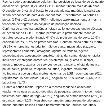
A Melhor Parada Gay da História da Bahia
Recife, cego e abandonado pela família, suicidou-se jogando-se do quarto
andar de seu prédio. 8,2% dos LGBT+ mortos tinham mais de 46 anos.
Aberta Inscrições de Casais LGBT para exposição fotográfica ´”Revele o seu Amor”
O quesito cor é variável bastante descuidada nas matérias jornalísticas,
sendo desconhecida para 43% das vítimas. Encontramos 74 pardos e
VIII Semana da Diversidade Cultural de Salvador
pretos (54%) e 62 brancos (46%), refletindo aproximadamente a mesma
ORGULHO LGBT+ DA BAHIA
tendência demográfica do conjunto da população nacional.
Confirma-se a mesma tendência notada ao longo dessas quatro décadas
VARZEDO: Pré-candidato a Prefeito Binho da Rifa, faz ataques homofóbicos, com ódio e intolerância religiosa
de pesquisa: os LGBT+ mortos pertenciam a praticamente todos os
estratos sociais, predominando 44,6% de profissionais do sexo, 10,6%
Violência Eleitoral Lgbtfóbica supostamente Praticada por Pré-candidato a Prefeito de Varzedo Recôncavo da Bahia
cabeleireiros/as, 8,7% de professores/as. Constam ainda entre os morto
Cartilha Segurança Pública e LGBT no Distrito Federal
LGBT+: empresário, estudante, mãe de santo, maquiador, pizzaiolo,
representante comercial, advogado, agente de trânsito, agente
SEGURANÇA PÚBLICA E POPULAÇÃO LGBT: FORMAÇÃO, REPRESENTAÇÕES E HOMOFOBIA
socioeducativo, aposentado, arquiteto, atriz, dançarino, designer, digital
influencer, empregada doméstica, fisioterapeuta, guarda municipal,
Quem foi Felipa de Sousa, processada por lesbianismo pela Inquisição e hoje ícone do movimento LGBT
médico, modelo, auxiliar de serviços gerais, bancário, oficial de justiça,
Boletim do GGB 1981 2005
pai de santo, pedreiro, terapeuta holística, vigilante, voluntário.
No tocante à tipologia das mortes violentas de LGBT ocorridas em 2020,
Homossexuais da Bahia : dicionário biográfico : (séculos XVI-XIX) / Luiz Mott.
registramos 15 homicídios (90,7%), seguido de 13 suicídios (5,4%) e 9
latrocínios (3,7%).
Luxo e Glòria do Baiano Evandro de Castro Lima no Rio Maravilha
Quanto à causa mortis, repete-se a mesma tendência observada
regularmente nessas quatro décadas de pesquisa: predomínio de mortes
Motorista esfaqueada 20x tem alta: “Medo dele terminar o que começou”
violentas com arma de fogo (42,3%), seguido de armas brancas (23%) e
LGBTI+ lutam por maior representação nas Câmaras Municipais
espancamento (9,1%). Registrou-se também uma dezena de diferentes
modus operandi nesses crimes homotransfóbicos, muitos dos quais