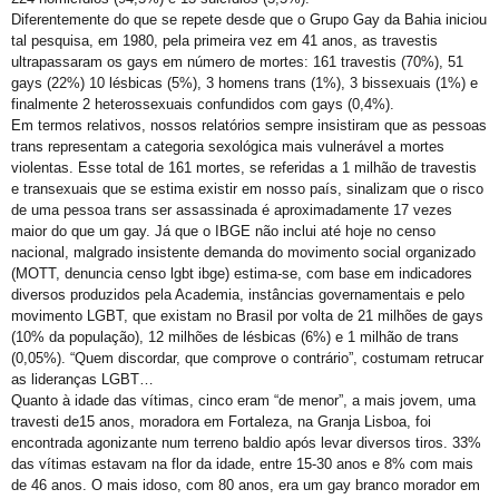
GGB comemora sentença exemplar
Diferentemente do que se repete desde que o Grupo Gay da Bahia iniciou
True Colors do GGB criado pela Propeg recebe prêmio Duda Mendonça
tal pesquisa, em 1980, pela primeira vez em 41 anos, as travestis
ultrapassaram os gays em número de mortes: 161 travestis (70%), 51
Criar Grupo de Afinidade LGBT na empresa
gays (22%) 10 lésbicas (5%), 3 homens trans (1%), 3 bissexuais (1%) e
finalmente 2 heterossexuais confundidos com gays (0,4%).
Mott critica decreto do Peru que classifica transgeneridade como doença mental
Em termos relativos, nossos relatórios sempre insistiram que as pessoas
GGB anuncia mudanças na Parada LGBT+ para atrair visitantes e jovens
trans representam a categoria sexológica mais vulnerável a mortes
violentas. Esse total de 161 mortes, se referidas a 1 milhão de travestis
17 de maio: dia da cidadania LGBT+
e transexuais que se estima existir em nosso país, sinalizam que o risco
de uma pessoa trans ser assassinada é aproximadamente 17 vezes
Na sede do GGB
maior do que um gay. Já que o IBGE não inclui até hoje no censo
nacional, malgrado insistente demanda do movimento social organizado
17 de maio e o pioneirismo da Bahia no enfrentamento da LGBTfobia
(MOTT, denuncia censo lgbt ibge) estima-se, com base em indicadores
Dominação, subversão e prazer: entenda o que torna anal o “queridinho”
diversos produzidos pela Academia, instâncias governamentais e pelo
movimento LGBT, que existam no Brasil por volta de 21 milhões de gays
Maio da diversidade com reflexão e ações de conexão com a comunidade LGBT+
(10% da população), 12 milhões de lésbicas (6%) e 1 milhão de trans
(0,05%). “Quem discordar, que comprove o contrário”, costumam retrucar
Ótimo Setembro em Salvador
as lideranças LGBT…
Orgulho LGBT+ da Bahia em uma Análise Socioeconômica
Quanto à idade das vítimas, cinco eram “de menor”, a mais jovem, uma
travesti de15 anos, moradora em Fortaleza, na Granja Lisboa, foi
Carga Viral Indetectável
encontrada agonizante num terreno baldio após levar diversos tiros. 33%
das vítimas estavam na flor da idade, entre 15-30 anos e 8% com mais
A elegância 60+
de 46 anos. O mais idoso, com 80 anos, era um gay branco morador em