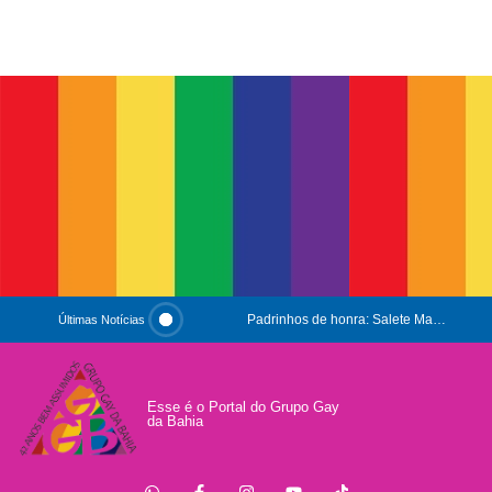
Padrinhos de honra: Salete Maria e Luiz Mott
Últimas Notícias
ESG e Orgulho
Conversas que Conquistam
Esse é o Portal do Grupo Gay
da Bahia
.
Que Orgulho é Esse?