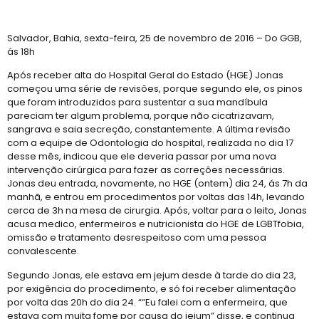
Salvador, Bahia, sexta-feira, 25 de novembro de 2016 – Do GGB,
ás 18h
Após receber alta do Hospital Geral do Estado (HGE) Jonas
começou uma série de revisões, porque segundo ele, os pinos
que foram introduzidos para sustentar a sua mandíbula
pareciam ter algum problema, porque não cicatrizavam,
sangrava e saia secreção, constantemente. A última revisão
com a equipe de Odontologia do hospital, realizada no dia 17
desse mês, indicou que ele deveria passar por uma nova
intervenção cirúrgica para fazer as correções necessárias.
Jonas deu entrada, novamente, no HGE (ontem) dia 24, ás 7h da
manhã, e entrou em procedimentos por voltas das 14h, levando
cerca de 3h na mesa de cirurgia. Após, voltar para o leito, Jonas
acusa medico, enfermeiros e nutricionista do HGE de LGBTfobia,
omissão e tratamento desrespeitoso com uma pessoa
convalescente.
Segundo Jonas, ele estava em jejum desde à tarde do dia 23,
por exigência do procedimento, e só foi receber alimentação
por volta das 20h do dia 24. ““Eu falei com a enfermeira, que
estava com muita fome por causa do jejum” disse, e continua