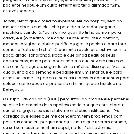
paciente negou; e um outro enfermeiro teria afirmado “Sim,
estava jogando”.
Jonas, relata que o médico expulsou ele do hospital, sem ao
menos saber o que ele tinha para dizer. Mandou pegar a
mochila e sair de lá, “eu informei que não tinha como ir para
casa”, ele (o médico) me coagiu e me levou até a portaria,
mandou o vigilante abrir o portão e jogou o paciente para fora
como se “xota um bicho”. O paciente revela que estava com a
boca, ainda, sangrando, fraco e que ainda pediu os seus
documentos, laudo para poder saber o que haviam feito com
ele e lhe foi negado, segundo ele, o médico disse que, “viesse
qualquer dia da semana e pegasse em um setor que é para
essa finalidade”, o paciente necessita desses documentos para
colocar como peça do processo criminal que se instalou na
Delegacia.
O Grupo Gay da Bahia (GGB) perguntou a vítima se ele percebeu
se esse tratamento desrespeitoso seria por que constataram
que ele é gay, se existiu relativa homofobia institucional: “Eu,
acredito que esses que me atenderam, tem problemas com
pessoas como eu, porque nada justifica o que fizeram comigo,
eu saí sem assinar nenhum papel, nada…” disse Jonas,
denunciando, também, que acha que foi preconceito, mesmo,