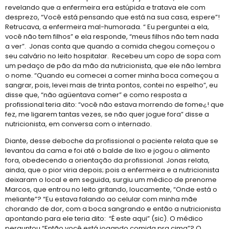
revelando que a enfermeira era estúpida e tratava ele com
desprezo, “Você está pensando que está na sua casa, espere”!
Retrucava, a enfermeira mal-humorada. “ Eu perguntei a ela,
você não tem filhos” e ela responde, “meus filhos não tem nada
a ver”. Jonas conta que quando a comida chegou começou o
seu calvário no leito hospitalar. Recebeu um copo de sopa com
um pedaço de pão da mão da nutricionista, que ele não lembra
o nome. “Quando eu comecei a comer minha boca começou a
sangrar, pois, levei mais de trinta pontos, contei no espelho”, eu
disse que, “não agüentava comer” e como resposta a
profissional teria dito: “você não estava morrendo de fome¿! que
fez, me ligarem tantas vezes, se não quer jogue fora” disse a
nutricionista, em conversa com o internado.
Diante, desse deboche da profissional o paciente relata que se
levantou da cama e foi até o balde de lixo e jogou o alimento
fora, obedecendo a orientação da profissional. Jonas relata,
ainda, que o pior viria depois; pois a enfermeira e a nutricionista
deixaram o local e em seguida, surgiu um médico de prenome
Marcos, que entrou no leito gritando, loucamente, “Onde está o
meliante”? “Eu estava falando ao celular com minha mãe
chorando de dor, com a boca sangrando e então a nutricionista
apontando para ele teria dito: “É este aqui” (sic). O médico
perguntou “Então você está jogando comida pra cima”? O