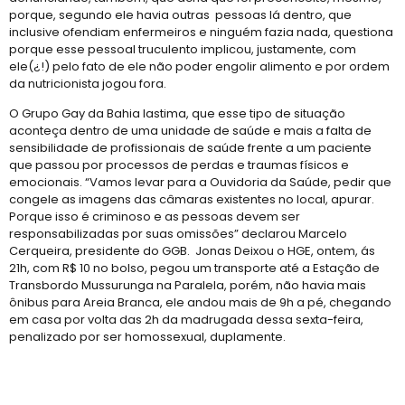
porque, segundo ele havia outras pessoas lá dentro, que
inclusive ofendiam enfermeiros e ninguém fazia nada, questiona
porque esse pessoal truculento implicou, justamente, com
ele(¿!) pelo fato de ele não poder engolir alimento e por ordem
da nutricionista jogou fora.
O Grupo Gay da Bahia lastima, que esse tipo de situação
aconteça dentro de uma unidade de saúde e mais a falta de
sensibilidade de profissionais de saúde frente a um paciente
que passou por processos de perdas e traumas físicos e
emocionais. “Vamos levar para a Ouvidoria da Saúde, pedir que
congele as imagens das câmaras existentes no local, apurar.
Porque isso é criminoso e as pessoas devem ser
responsabilizadas por suas omissões” declarou Marcelo
Cerqueira, presidente do GGB. Jonas Deixou o HGE, ontem, ás
21h, com R$ 10 no bolso, pegou um transporte até a Estação de
Transbordo Mussurunga na Paralela, porém, não havia mais
ônibus para Areia Branca, ele andou mais de 9h a pé, chegando
em casa por volta das 2h da madrugada dessa sexta-feira,
penalizado por ser homossexual, duplamente.