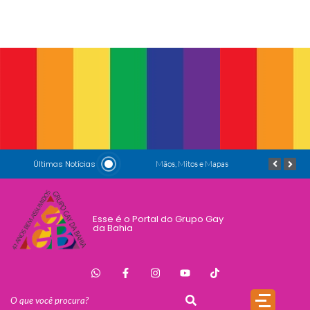
Últimas Notícias
17 de Maio de 1990: a data que a OMS não escreveu sozinha
Mãos, Mitos e Mapas
Esse é o Portal do Grupo Gay
da Bahia