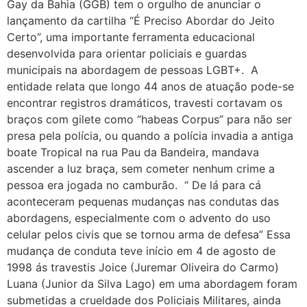
Gay da Bahia (GGB) tem o orgulho de anunciar o
Oslo Pride é homenageado por impacto global de sua campanha cinematográfica
lançamento da cartilha “É Preciso Abordar do Jeito
Certo”, uma importante ferramenta educacional
GGB Anuncia Ângela Léo Madrinhas da 22ª Parada LGBT+ Bahia
desenvolvida para orientar policiais e guardas
Órgãos públicos vistoriam o circuito do 22º Orgulho LGBT+Bahia
municipais na abordagem de pessoas LGBT+. A
Relatório de Midia Julho
entidade relata que longo 44 anos de atuação pode-se
encontrar registros dramáticos, travesti cortavam os
Exposição de Fotos LGBT 60+Lindes
braços com gilete como “habeas Corpus” para não ser
Réquiem a Preta Gil
presa pela polícia, ou quando a polícia invadia a antiga
Imortal de Corpo Presente na (ABL)
boate Tropical na rua Pau da Bandeira, mandava
ascender a luz braça, sem cometer nenhum crime a
Pré-Campanha da 22ª Celebração do Orgulho LGBT+ Bahia
pessoa era jogada no camburão. “ De lá para cá
Domingo (6) Dois Bairros da Cidade Recebem Paradas LGBT+
aconteceram pequenas mudanças nas condutas das
Orgulho, acrobacia e resistência
abordagens, especialmente com o advento do uso
celular pelos civis que se tornou arma de defesa” Essa
GGB pede manutenção de condenação em caso de crime homofóbico contra impunidade
mudança de conduta teve início em 4 de agosto de
Homagem ao Tibira do Maranhão no Recife
1998 ás travestis Joice (Juremar Oliveira do Carmo)
GGB reafirma protagonismo com presença na mídia brasileira
Luana (Junior da Silva Lago) em uma abordagem foram
submetidas a crueldade dos Policiais Militares, ainda
GGB divulga dados inéditos sobre o envelhecimento