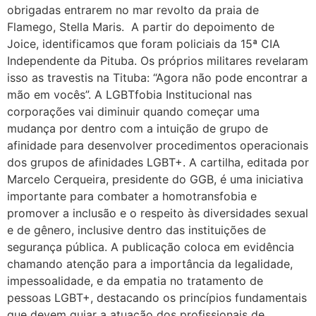
obrigadas entrarem no mar revolto da praia de
28 de Junho: Dia Para Sair do Armário
Flamego, Stella Maris. A partir do depoimento de
São João Também é Nosso
Joice, identificamos que foram policiais da 15ª CIA
Independente da Pituba. Os próprios militares revelaram
Selo da Diversidade da Prefs abre Inscrições
isso as travestis na Tituba: “Agora não pode encontrar a
Doe para Divulgar Nossas Bandeiras
mão em vocês”. A LGBTfobia Institucional nas
Compromisso de Toda a Sociedade
corporações vai diminuir quando começar uma
mudança por dentro com a intuição de grupo de
Conferências LGBT+: a nossa voz!
afinidade para desenvolver procedimentos operacionais
Salvador Capital Inclusiva: Vem Aí a 2ª Conferência Municipal LGBT+!
dos grupos de afinidades LGBT+. A cartilha, editada por
1 de mio do trabalho
Marcelo Cerqueira, presidente do GGB, é uma iniciativa
importante para combater a homotransfobia e
Retificação de nome e gênero de pessoas trans
promover a inclusão e o respeito às diversidades sexual
Carnaval em Salvador
e de gênero, inclusive dentro das instituições de
Doe Parte do Imposto de Renda
segurança pública. A publicação coloca em evidência
chamando atenção para a importância da legalidade,
Conheça os Jurados
impessoalidade, e da empatia no tratamento de
27º Concurso de Fantasia Gay
pessoas LGBT+, destacando os princípios fundamentais
III Rainha LGBTrans Empoderamento
que devem guiar a atuação dos profissionais de