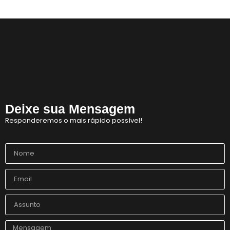
Horror!
CadÚnico Itinerante LGBT+
Sobre a Flexibilização das Diretrizes da Meta
Feliz Ano Novo
Nota Pública do GGB sobre o Incidente com dois Jovens no Metrô de Salvador
Então, já é Natal e também um convite à empatia.
Deixe sua Mensagem
Ativista LGBT+ Duduka é assassinado a vários tiros em casa
Responderemos o mais rápido possível!
Outorga do Selo LGBT+ da Prefs de Salvador
Denunciar Discriminação Racial e LGBT Online
Propeg ganha prêmio da Globo com campanha para Grupo Gay da Bahia; assista
GGB cobra Ação do Itamaraty Após Execução de Casal Gay em Camarões
E não é mesmo!
Prefeitura promove CadÚnico Itinerante LGBT+ no Centro Vida Bruno
Tudo é Verdade: Memória, Luta, Reparação e GGB