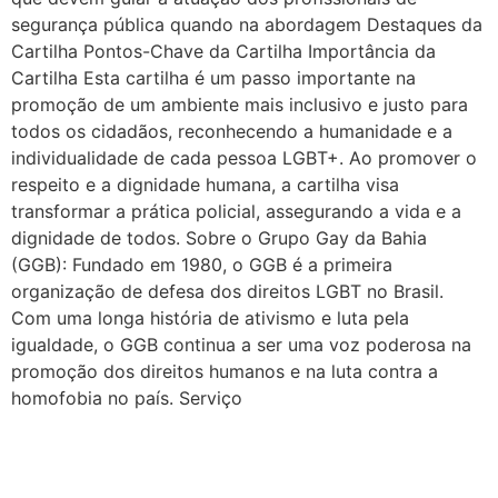
segurança pública quando na abordagem Destaques da
Cultura e Resistência: II Rainha LGBTrans
Cartilha Pontos-Chave da Cartilha Importância da
Concurso de Fantasias no Carnaval de Salvador
Cartilha Esta cartilha é um passo importante na
III Rainha LGBTrans do Carnaval de Salvador
promoção de um ambiente mais inclusivo e justo para
todos os cidadãos, reconhecendo a humanidade e a
III Rainha LGBTrans do Carnaval
individualidade de cada pessoa LGBT+. Ao promover o
Carnaval de Salvador
respeito e a dignidade humana, a cartilha visa
III Rainha do Carnaval LGBTrans da Salvador
transformar a prática policial, assegurando a vida e a
dignidade de todos. Sobre o Grupo Gay da Bahia
Chá de Reparação
(GGB): Fundado em 1980, o GGB é a primeira
Dia da Visibilidade de Travestis e Transgêneros
organização de defesa dos direitos LGBT no Brasil.
Deportações americanas não podem violar os direitos humanos, diz WBO
Com uma longa história de ativismo e luta pela
igualdade, o GGB continua a ser uma voz poderosa na
Prêmio Longeviver 60+ na folia do Carnaval: inscreva sua história de vida
promoção dos direitos humanos e na luta contra a
Inscrições para XXVI Concurso Fantasia Gay na Folia de Salvador
homofobia no país. Serviço
III Concurso Rainha LGBTrans: Inclusão e Brilho no Coração do Carnaval Salvador
Trans de Alta Performance
Viado: Entre a Histórica LGBTfobia Estrutural e a Ressignificação Cultural