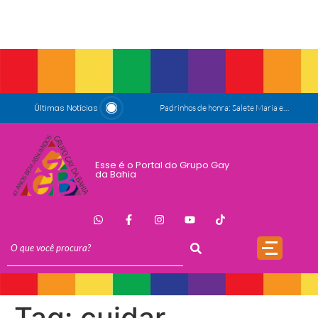
Últimas Notícias
Padrinhos de honra: Salete Maria e Luiz Mott
ESG e Orgulho
Conversas que Conquistam
Esse é o Portal do Grupo Gay
da Bahia
.
Que Orgulho é Esse?
O Antígeno do Estigma
Trincheira
Doação
17 de Maio de 1990: a data que a OMS não escreveu sozinha
Tag:
cuidar
Mãos, Mitos e Mapas