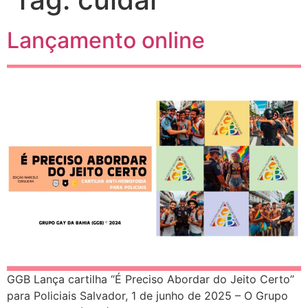
10 Anos do Centro de Referência LGBT+ Vida Bruno
Lançamento online
Quando a coragem ocupa a cadeira
Você Pode Doar Até 6% do IR
GGB comemora impacto LGBT+ no Carnaval de Salvador 2026
Evolução no Concurso Rainha do Carnaval de Salvador
Salvador celebra a diversidade na 28ª edição do Concurso Nacional de Fantasia Gay e o 5º Rainha LGBTrans
Já é Carnaval, essência da hospitalidade
Empreendedorismo LGBT+
Empodere-se!
São Sebastião Santo Mártir Patrono dos Gays
Ardilosa
23ª Orgulho LGBT+ Bahia de 2026: Do Coração de Salvador para o Mundo
GGB Lança cartilha “É Preciso Abordar do Jeito Certo”
1 de Outubro da Pessoa Idosa
para Policiais Salvador, 1 de junho de 2025 – O Grupo
FÉ, AMOR E RESISTÊNCIA NA 22ª PARADA LGBT+ BAHIA!