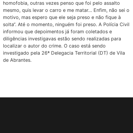
homofobia, outras vezes penso que foi pelo assalto
Cultura e Resistência: II Rainha LGBTrans
mesmo, quis levar o carro e me matar… Enfim, não sei o
Concurso de Fantasias no Carnaval de Salvador
motivo, mas espero que ele seja preso e não fique à
solta“. Até o momento, ninguém foi preso. A Polícia Civil
III Rainha LGBTrans do Carnaval de Salvador
informou que depoimentos já foram coletados e
III Rainha LGBTrans do Carnaval
diligências investigavas estão sendo realizadas para
Carnaval de Salvador
localizar o autor do crime. O caso está sendo
investigado pela 26ª Delegacia Territorial (DT) de Vila
III Rainha do Carnaval LGBTrans da Salvador
de Abrantes.
Chá de Reparação
Dia da Visibilidade de Travestis e Transgêneros
Deportações americanas não podem violar os direitos humanos, diz WBO
Prêmio Longeviver 60+ na folia do Carnaval: inscreva sua história de vida
Inscrições para XXVI Concurso Fantasia Gay na Folia de Salvador
III Concurso Rainha LGBTrans: Inclusão e Brilho no Coração do Carnaval Salvador
Trans de Alta Performance
Viado: Entre a Histórica LGBTfobia Estrutural e a Ressignificação Cultural