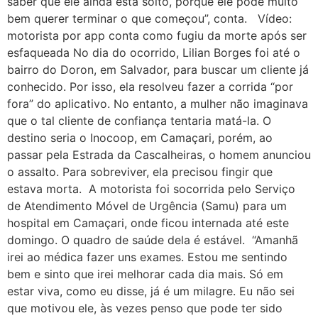
saber que ele ainda está solto, porque ele pode muito
28 de Junho: Dia Para Sair do Armário
bem querer terminar o que começou”, conta. Vídeo:
motorista por app conta como fugiu da morte após ser
São João Também é Nosso
esfaqueada No dia do ocorrido, Lilian Borges foi até o
Selo da Diversidade da Prefs abre Inscrições
bairro do Doron, em Salvador, para buscar um cliente já
Doe para Divulgar Nossas Bandeiras
conhecido. Por isso, ela resolveu fazer a corrida “por
fora” do aplicativo. No entanto, a mulher não imaginava
Compromisso de Toda a Sociedade
que o tal cliente de confiança tentaria matá-la. O
Conferências LGBT+: a nossa voz!
destino seria o Inocoop, em Camaçari, porém, ao
Salvador Capital Inclusiva: Vem Aí a 2ª Conferência Municipal LGBT+!
passar pela Estrada da Cascalheiras, o homem anunciou
o assalto. Para sobreviver, ela precisou fingir que
1 de mio do trabalho
estava morta. A motorista foi socorrida pelo Serviço
Retificação de nome e gênero de pessoas trans
de Atendimento Móvel de Urgência (Samu) para um
Carnaval em Salvador
hospital em Camaçari, onde ficou internada até este
domingo. O quadro de saúde dela é estável. “Amanhã
Doe Parte do Imposto de Renda
irei ao médica fazer uns exames. Estou me sentindo
Conheça os Jurados
bem e sinto que irei melhorar cada dia mais. Só em
27º Concurso de Fantasia Gay
estar viva, como eu disse, já é um milagre. Eu não sei
que motivou ele, às vezes penso que pode ter sido
III Rainha LGBTrans Empoderamento