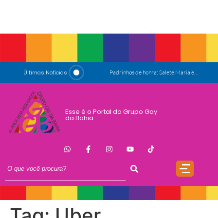
Últimas Notícias
Padrinhos de honra: Salete Maria e Luiz Mott
ESG e Orgulho
Conversas que Conquistam
Esse é o Portal do Grupo Gay
da Bahia
.
Que Orgulho é Esse?
O Antígeno do Estigma
Trincheira
Doação
17 de Maio de 1990: a data que a OMS não escreveu sozinha
Tag:
Uber
Mãos, Mitos e Mapas