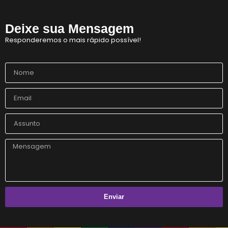
Horror!
Deixe sua Mensagem
CadÚnico Itinerante LGBT+
Responderemos o mais rápido possível!
Sobre a Flexibilização das Diretrizes da Meta
Feliz Ano Novo
Nota Pública do GGB sobre o Incidente com dois Jovens no Metrô de Salvador
Então, já é Natal e também um convite à empatia.
Ativista LGBT+ Duduka é assassinado a vários tiros em casa
Outorga do Selo LGBT+ da Prefs de Salvador
Denunciar Discriminação Racial e LGBT Online
Propeg ganha prêmio da Globo com campanha para Grupo Gay da Bahia; assista
GGB cobra Ação do Itamaraty Após Execução de Casal Gay em Camarões
E não é mesmo!
Enviar
Prefeitura promove CadÚnico Itinerante LGBT+ no Centro Vida Bruno
Tudo é Verdade: Memória, Luta, Reparação e GGB