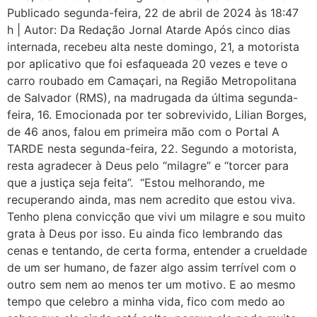
Publicado segunda-feira, 22 de abril de 2024 às 18:47
Oslo Pride é homenageado por impacto global de sua campanha cinematográfica
h | Autor: Da Redação Jornal Atarde Após cinco dias
GGB Anuncia Ângela Léo Madrinhas da 22ª Parada LGBT+ Bahia
internada, recebeu alta neste domingo, 21, a motorista
Órgãos públicos vistoriam o circuito do 22º Orgulho LGBT+Bahia
por aplicativo que foi esfaqueada 20 vezes e teve o
carro roubado em Camaçari, na Região Metropolitana
Relatório de Midia Julho
de Salvador (RMS), na madrugada da última segunda-
Exposição de Fotos LGBT 60+Lindes
feira, 16. Emocionada por ter sobrevivido, Lilian Borges,
Réquiem a Preta Gil
de 46 anos, falou em primeira mão com o Portal A
TARDE nesta segunda-feira, 22. Segundo a motorista,
Imortal de Corpo Presente na (ABL)
resta agradecer à Deus pelo “milagre” e “torcer para
Pré-Campanha da 22ª Celebração do Orgulho LGBT+ Bahia
que a justiça seja feita”. “Estou melhorando, me
Domingo (6) Dois Bairros da Cidade Recebem Paradas LGBT+
recuperando ainda, mas nem acredito que estou viva.
Tenho plena convicção que vivi um milagre e sou muito
Orgulho, acrobacia e resistência
grata à Deus por isso. Eu ainda fico lembrando das
GGB pede manutenção de condenação em caso de crime homofóbico contra impunidade
cenas e tentando, de certa forma, entender a crueldade
Homagem ao Tibira do Maranhão no Recife
de um ser humano, de fazer algo assim terrível com o
outro sem nem ao menos ter um motivo. E ao mesmo
GGB reafirma protagonismo com presença na mídia brasileira
tempo que celebro a minha vida, fico com medo ao
GGB divulga dados inéditos sobre o envelhecimento