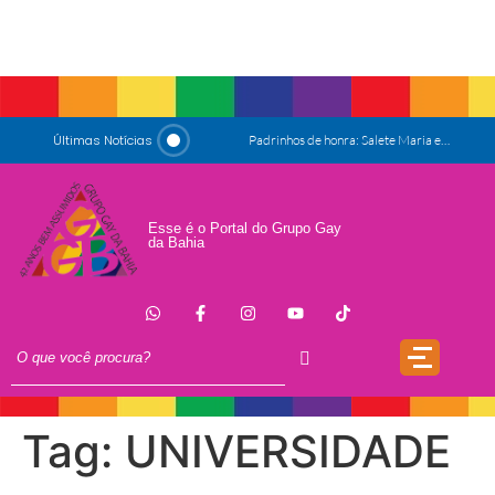
Últimas Notícias
Padrinhos de honra: Salete Maria e Luiz Mott
ESG e Orgulho
Conversas que Conquistam
Esse é o Portal do Grupo Gay
da Bahia
.
Que Orgulho é Esse?
O Antígeno do Estigma
Trincheira
Doação
17 de Maio de 1990: a data que a OMS não escreveu sozinha
Tag:
UNIVERSIDADE
Mãos, Mitos e Mapas
10 Anos do Centro de Referência LGBT+ Vida Bruno