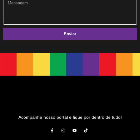
São João Também é Nosso
Selo da Diversidade da Prefs abre Inscrições
Doe para Divulgar Nossas Bandeiras
Enviar
Compromisso de Toda a Sociedade
Conferências LGBT+: a nossa voz!
Salvador Capital Inclusiva: Vem Aí a 2ª Conferência Municipal LGBT+!
1 de mio do trabalho
Retificação de nome e gênero de pessoas trans
Carnaval em Salvador
Doe Parte do Imposto de Renda
Conheça os Jurados
Acompanhe nosso portal e fique por dentro de tudo!
27º Concurso de Fantasia Gay
III Rainha LGBTrans Empoderamento
Cultura e Resistência: II Rainha LGBTrans