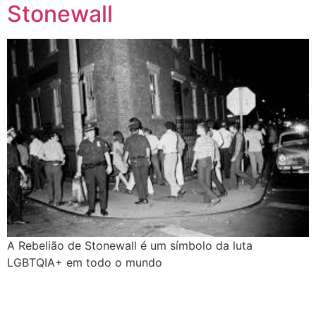
Stonewall
Quando a coragem ocupa a cadeira
Você Pode Doar Até 6% do IR
GGB comemora impacto LGBT+ no Carnaval de Salvador 2026
Evolução no Concurso Rainha do Carnaval de Salvador
Salvador celebra a diversidade na 28ª edição do Concurso Nacional de Fantasia Gay e o 5º Rainha LGBTrans
Já é Carnaval, essência da hospitalidade
Empreendedorismo LGBT+
Empodere-se!
São Sebastião Santo Mártir Patrono dos Gays
Ardilosa
A Rebelião de Stonewall é um símbolo da luta
23ª Orgulho LGBT+ Bahia de 2026: Do Coração de Salvador para o Mundo
LGBTQIA+ em todo o mundo
1 de Outubro da Pessoa Idosa
FÉ, AMOR E RESISTÊNCIA NA 22ª PARADA LGBT+ BAHIA!
Oslo Pride é homenageado por impacto global de sua campanha cinematográfica