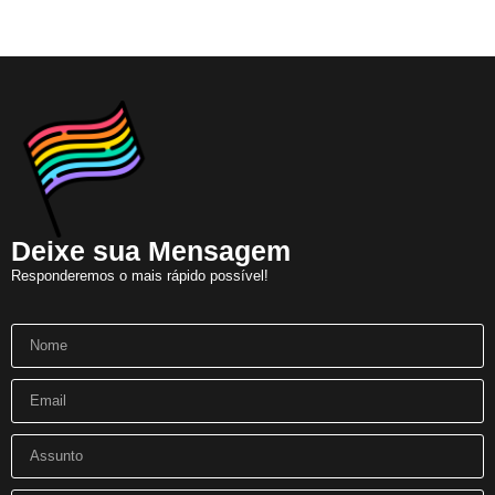
GGB Anuncia Ângela Léo Madrinhas da 22ª Parada LGBT+ Bahia
Órgãos públicos vistoriam o circuito do 22º Orgulho LGBT+Bahia
Relatório de Midia Julho
Exposição de Fotos LGBT 60+Lindes
Réquiem a Preta Gil
Imortal de Corpo Presente na (ABL)
Deixe sua Mensagem
Pré-Campanha da 22ª Celebração do Orgulho LGBT+ Bahia
Responderemos o mais rápido possível!
Domingo (6) Dois Bairros da Cidade Recebem Paradas LGBT+
Orgulho, acrobacia e resistência
GGB pede manutenção de condenação em caso de crime homofóbico contra impunidade
Homagem ao Tibira do Maranhão no Recife
GGB reafirma protagonismo com presença na mídia brasileira
GGB divulga dados inéditos sobre o envelhecimento
28 de Junho: Dia Para Sair do Armário