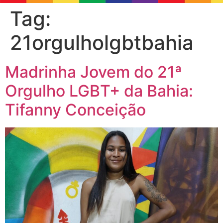
Tag:
21orgulholgbtbahia
Madrinha Jovem do 21ª
Orgulho LGBT+ da Bahia:
Tifanny Conceição