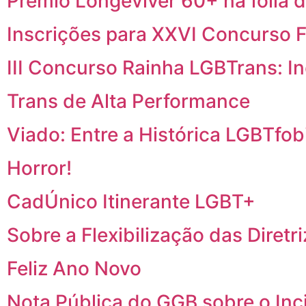
Prêmio Longeviver 60+ na folia d
Inscrições para XXVI Concurso F
III Concurso Rainha LGBTrans: I
Trans de Alta Performance
Viado: Entre a Histórica LGBTfobi
Horror!
CadÚnico Itinerante LGBT+
Sobre a Flexibilização das Diretr
Feliz Ano Novo
Nota Pública do GGB sobre o In