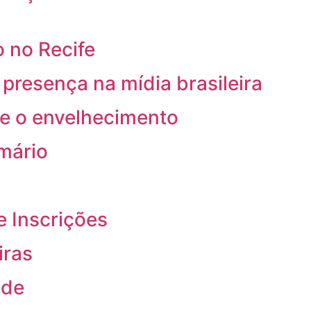
 no Recife
resença na mídia brasileira
re o envelhecimento
rmário
e Inscrições
iras
ade