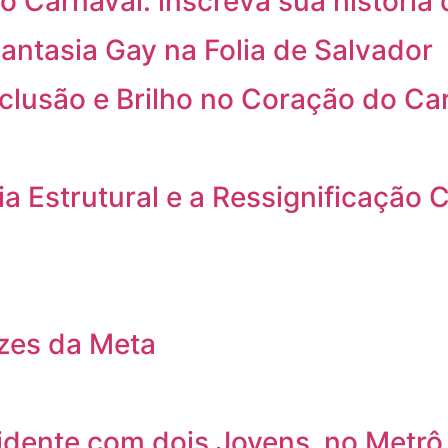
o Carnaval: inscreva sua história 
antasia Gay na Folia de Salvador
nclusão e Brilho no Coração do Ca
a Estrutural e a Ressignificação C
izes da Meta
cidente com dois Jovens no Metrô