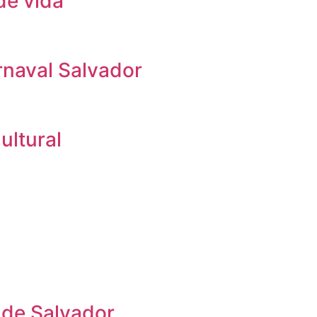
de vida
rnaval Salvador
ultural
 de Salvador