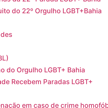
cuito do 22º Orgulho LGBT+Bahia
ndes
BL)
o do Orgulho LGBT+ Bahia
idade Recebem Paradas LGBT+
ação em caso de crime homofób