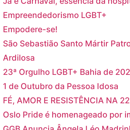
Já é Carnaval, essência da hospi
Empreendedorismo LGBT+
Empodere-se!
São Sebastião Santo Mártir Patr
Ardilosa
23ª Orgulho LGBT+ Bahia de 202
1 de Outubro da Pessoa Idosa
FÉ, AMOR E RESISTÊNCIA NA 2
Oslo Pride é homenageado por i
GGB Anuncia Ângela Léo Madrin