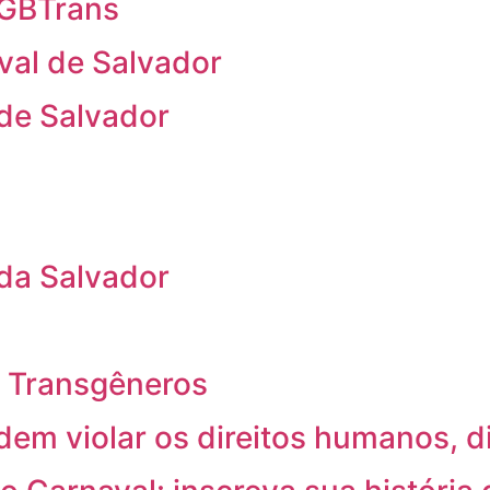
 LGBTrans
val de Salvador
 de Salvador
 da Salvador
 e Transgêneros
em violar os direitos humanos, 