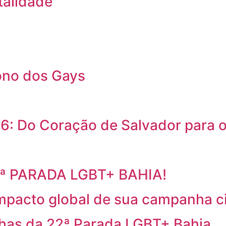
talidade
ono dos Gays
6: Do Coração de Salvador para
2ª PARADA LGBT+ BAHIA!
mpacto global de sua campanha c
has da 22ª Parada LGBT+ Bahia