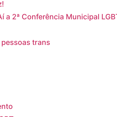
z!
Aí a 2ª Conferência Municipal LGB
 pessoas trans
ento