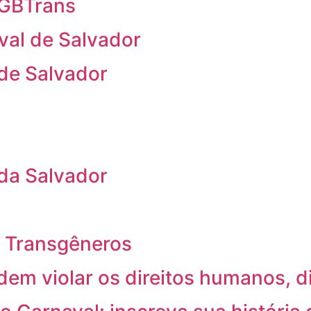
 LGBTrans
val de Salvador
 de Salvador
 da Salvador
 e Transgêneros
em violar os direitos humanos, 