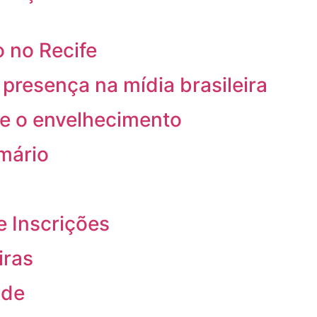
 no Recife
resença na mídia brasileira
re o envelhecimento
rmário
e Inscrições
iras
ade