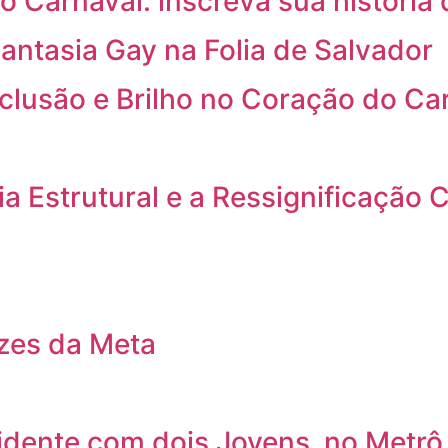
o Carnaval: inscreva sua história 
antasia Gay na Folia de Salvador
nclusão e Brilho no Coração do Ca
a Estrutural e a Ressignificação C
izes da Meta
cidente com dois Jovens no Metrô