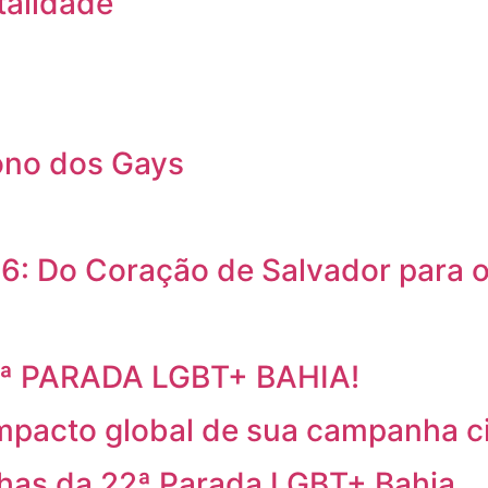
talidade
ono dos Gays
6: Do Coração de Salvador para
2ª PARADA LGBT+ BAHIA!
mpacto global de sua campanha c
has da 22ª Parada LGBT+ Bahia