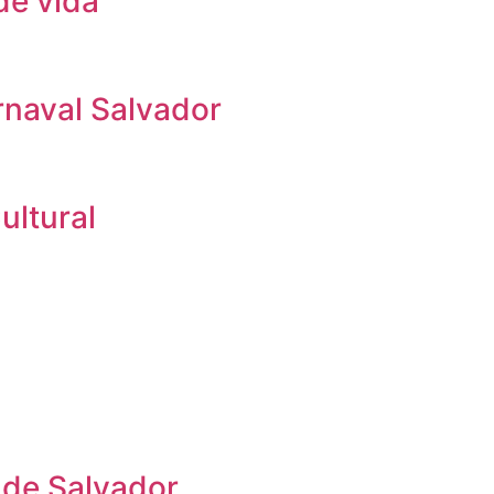
de vida
rnaval Salvador
ultural
 de Salvador