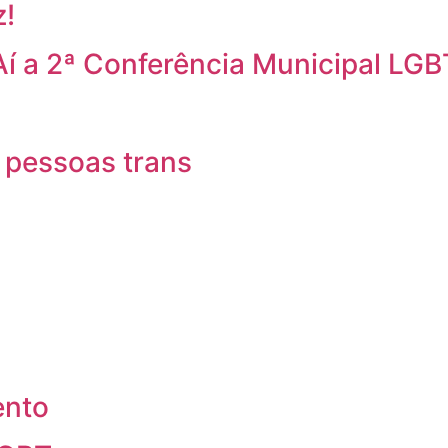
z!
Aí a 2ª Conferência Municipal LGB
 pessoas trans
ento