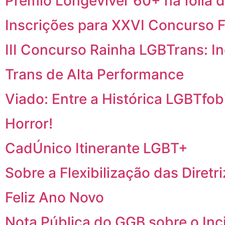
Prêmio Longeviver 60+ na folia d
Inscrições para XXVI Concurso F
III Concurso Rainha LGBTrans: I
Trans de Alta Performance
Viado: Entre a Histórica LGBTfobi
Horror!
CadÚnico Itinerante LGBT+
Sobre a Flexibilização das Diretr
Feliz Ano Novo
Nota Pública do GGB sobre o In