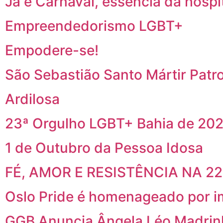
Já é Carnaval, essência da hospi
Empreendedorismo LGBT+
Empodere-se!
São Sebastião Santo Mártir Patr
Ardilosa
23ª Orgulho LGBT+ Bahia de 202
1 de Outubro da Pessoa Idosa
FÉ, AMOR E RESISTÊNCIA NA 2
Oslo Pride é homenageado por i
GGB Anuncia Ângela Léo Madrin