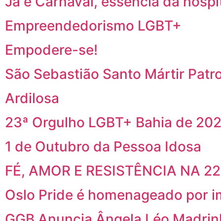
Já é Carnaval, essência da hospi
Empreendedorismo LGBT+
Empodere-se!
São Sebastião Santo Mártir Patr
Ardilosa
23ª Orgulho LGBT+ Bahia de 202
1 de Outubro da Pessoa Idosa
FÉ, AMOR E RESISTÊNCIA NA 2
Oslo Pride é homenageado por i
GGB Anuncia Ângela Léo Madrin