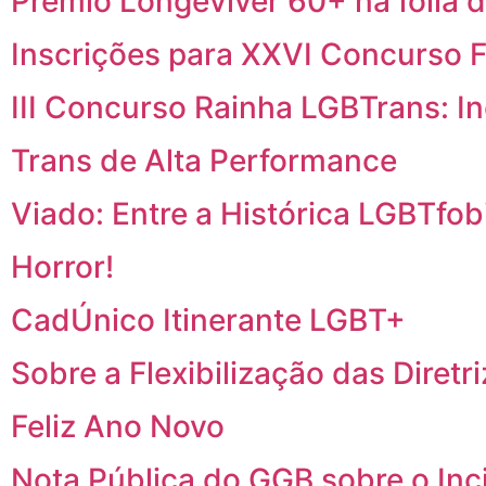
Prêmio Longeviver 60+ na folia d
Inscrições para XXVI Concurso F
III Concurso Rainha LGBTrans: I
Trans de Alta Performance
Viado: Entre a Histórica LGBTfobi
Horror!
CadÚnico Itinerante LGBT+
Sobre a Flexibilização das Diretr
Feliz Ano Novo
Nota Pública do GGB sobre o In