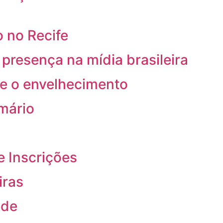
 no Recife
resença na mídia brasileira
re o envelhecimento
rmário
e Inscrições
iras
ade