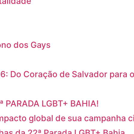
talidade
ono dos Gays
6: Do Coração de Salvador para
2ª PARADA LGBT+ BAHIA!
mpacto global de sua campanha c
has da 22ª Parada LGBT+ Bahia