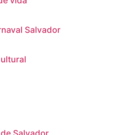
de vida
rnaval Salvador
ultural
 de Salvador