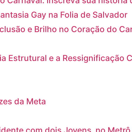
o Carnaval: inscreva sua história 
antasia Gay na Folia de Salvador
nclusão e Brilho no Coração do Ca
a Estrutural e a Ressignificação C
izes da Meta
cidente com dois Jovens no Metrô