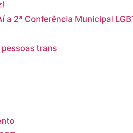
z!
Aí a 2ª Conferência Municipal LGB
 pessoas trans
ento