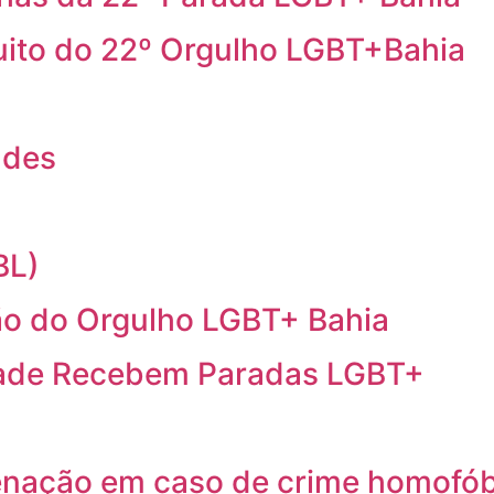
cuito do 22º Orgulho LGBT+Bahia
ndes
BL)
o do Orgulho LGBT+ Bahia
idade Recebem Paradas LGBT+
ação em caso de crime homofób