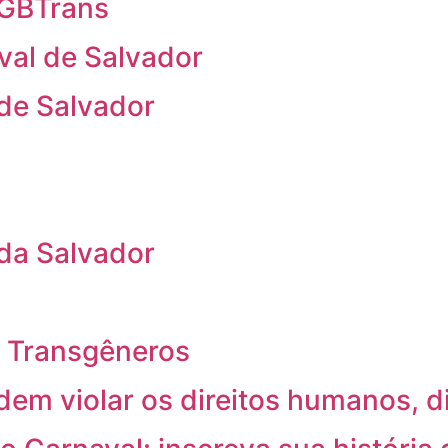
 LGBTrans
val de Salvador
 de Salvador
 da Salvador
 e Transgêneros
em violar os direitos humanos, 