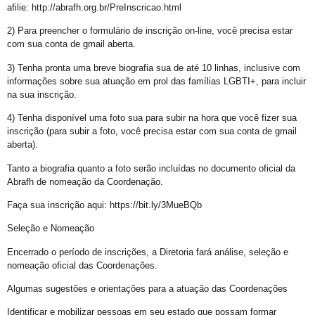
Perdas Levam à Tragédia Pessoal
afilie: http://abrafh.org.br/PreInscricao.html
Falares LGBT+
2) Para preencher o formulário de inscrição on-line, você precisa estar
com sua conta de gmail aberta.
Salve 2 de julho
3) Tenha pronta uma breve biografia sua de até 10 linhas, inclusive com
Posse do Conselho Municipal LGBT+
informações sobre sua atuação em prol das famílias LGBTI+, para incluir
na sua inscrição.
Gay is Good, Gays is Proud
4) Tenha disponível uma foto sua para subir na hora que você fizer sua
Dia Internacional do Orgulho LGBT+
inscrição (para subir a foto, você precisa estar com sua conta de gmail
GGB Reforma Estatuto e Divulga Setença de Juiz Baiano
aberta).
Junho, 28 de Stonewall
Tanto a biografia quanto a foto serão incluídas no documento oficial da
Abrafh de nomeação da Coordenação.
Junho Violeta
Faça sua inscrição aqui: https://bit.ly/3MueBQb
Victor-Victória é patrimônio imaterial de Juazeiro
Seleção e Nomeação
Órgãos municipais recebem PCLGBTfobia institucional
Encerrado o período de inscrições, a Diretoria fará análise, seleção e
Stonewall
nomeação oficial das Coordenações.
VEM!
Algumas sugestões e orientações para a atuação das Coordenações
Sebrae realiza evento para empreendedores LGBTQIAPN+
Identificar e mobilizar pessoas em seu estado que possam formar