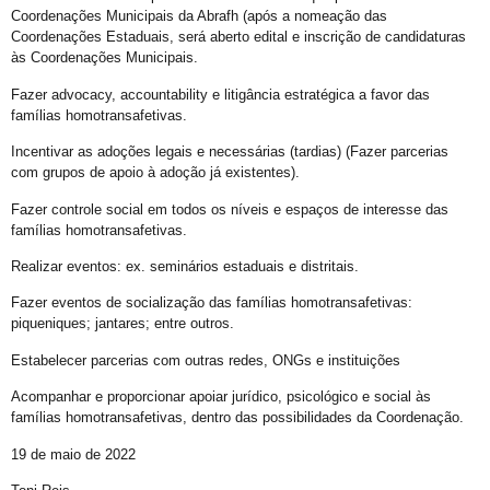
Abordagem cristã
Coordenações Municipais da Abrafh (após a nomeação das
Coordenações Estaduais, será aberto edital e inscrição de candidaturas
CFM parecer
às Coordenações Municipais.
Projeto Se Ligue: Transformando Vidas e Construindo Conhecimento
Fazer advocacy, accountability e litigância estratégica a favor das
famílias homotransafetivas.
Roteiro Turístico Salvador das Artes
Tempo
Incentivar as adoções legais e necessárias (tardias) (Fazer parcerias
com grupos de apoio à adoção já existentes).
Conscientização da Violência contra a Pessoa Idosa LGBT
Fazer controle social em todos os níveis e espaços de interesse das
Inovação e inclusão: o papel crucial da diversidade LGBT+ nas empresas
famílias homotransafetivas.
Madrinha Jovem do 21ª Orgulho LGBT+ da Bahia: Tifanny Conceição
Realizar eventos: ex. seminários estaduais e distritais.
21º Orgulho LGBT+ Bahia pelo YouTube e Instagram
Fazer eventos de socialização das famílias homotransafetivas:
piqueniques; jantares; entre outros.
Lançamento online
Estabelecer parcerias com outras redes, ONGs e instituições
60+
Madrinhas do 21º Orgulho LGBT+ Bahia
Acompanhar e proporcionar apoiar jurídico, psicológico e social às
famílias homotransafetivas, dentro das possibilidades da Coordenação.
GGB comemora sentença exemplar
19 de maio de 2022
True Colors do GGB criado pela Propeg recebe prêmio Duda Mendonça