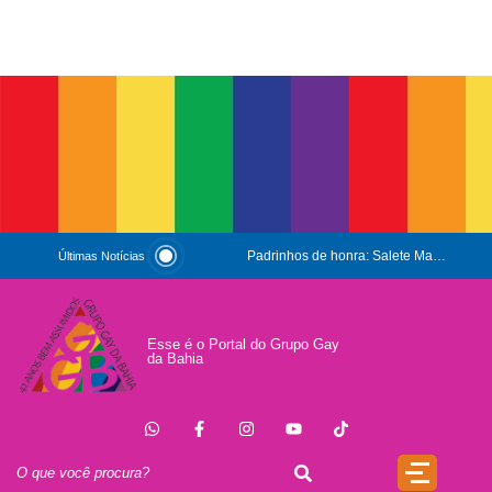
Padrinhos de honra: Salete Maria e Luiz Mott
Últimas Notícias
ESG e Orgulho
Conversas que Conquistam
Esse é o Portal do Grupo Gay
da Bahia
.
Que Orgulho é Esse?
O Antígeno do Estigma
Trincheira