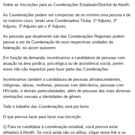
Exposição “Revele Seu Amor” em Salvador
Sobre as Inscrições para as Coordenações Estaduais/Distrital da Abrafh
Salvador é Destaque em Mapeamento Nacional de Políticas LGBT+
As Coordenações podem ser compostas de no mínimo uma pessoa e de
no máximo cinco, tendo uma Coordenadora Titular, 1º Adjunto, 2º
Free City Tour LGBT
Adjunto, 3º Adjunto até o 4º Adjunto.
Legítima Defesa Pessoal para LGBT+
As pessoas que atualmente são das Coordenações Regionais podem
Reunião de Organização d0 21º Orgulho
passar a ser da Coordenação de seus respectivas unidades da
federação, se assim quiserem.
Cajazeiras XII Recebe a II Parada LGBT+ Domingo
Em função da demanda, incentivamos a candidatura de pessoas com
São Tibira do Maranhão
atuação na área jurídica, psicológica ou de assistência social, porém
estes não são requisitos para fazer parte das Coordenações.
Orgulho LGBT: um Carnaval com Lógica Revertida
Incentivamos também a candidatura de pessoas afrodescendentes,
Salvador: Capital do Orgulho
indígenas, idosas, mulheres, pessoas com deficiência, pessoas com
Mata Escura Celebrou Orgulho LGBT+ nesse Domingo
HIV/aids, e demais particularidades, além de pessoas das mais diversas
orientações sexuais e identidades de gênero.
Roteiro Orgulho em Salvador
Todo o trabalho das Coordenações será pro bono.
Chame Meu Nome
O que precisa fazer para fazer sua inscrição:
Retificação de Nome
1) Para se candidatar à coordenação estadual, você precisa estar
Novo CMLGBT Salvador
afiliado/a à Abrafh. Se você ainda não se afiliou, clique neste link e se