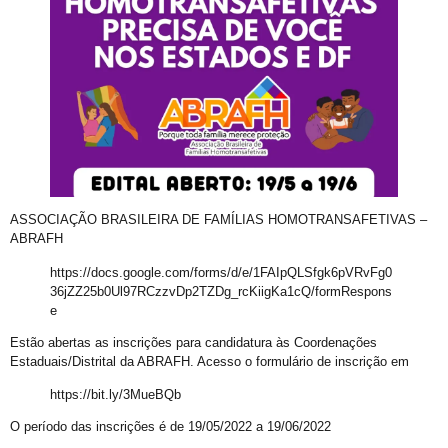
E não é mesmo!
Prefeitura promove CadÚnico Itinerante LGBT+ no Centro Vida Bruno
Tudo é Verdade: Memória, Luta, Reparação e GGB
Você Sabe Quem Foi Floripis
LGBTransfobia é Grave Acidente de Trabalho
Mutirão Identidade Cidadãs
21 Orgulho LGBT+Bahia
ASSOCIAÇÃO BRASILEIRA DE FAMÍLIAS HOMOTRANSAFETIVAS –
Pornografia da Vingança
ABRAFH
O Retrato Falado de Xica Manicongo
https://docs.google.com/forms/d/e/1FAIpQLSfgk6pVRvFg0
36jZZ25b0Ul97RCzzvDp2TZDg_rcKiigKa1cQ/formRespons
GGB Divulga Nota de Repúdio Contra ALBA
e
Orgulho na Barra: Uma Nova Era Começou
Estão abertas as inscrições para candidatura às Coordenações
Estaduais/Distrital da ABRAFH. Acesso o formulário de inscrição em
Cuidado
Shows
https://bit.ly/3MueBQb
21º Orgulho LGBT+ Bahia na Barra
O período das inscrições é de 19/05/2022 a 19/06/2022