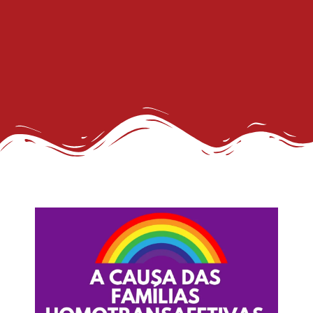
III Concurso Rainha LGBTrans: Inclusão e Brilho no Coração do Carnaval Salvador
Trans de Alta Performance
Viado: Entre a Histórica LGBTfobia Estrutural e a Ressignificação Cultural
Horror!
CadÚnico Itinerante LGBT+
Sobre a Flexibilização das Diretrizes da Meta
Feliz Ano Novo
Nota Pública do GGB sobre o Incidente com dois Jovens no Metrô de Salvador
Então, já é Natal e também um convite à empatia.
Ativista LGBT+ Duduka é assassinado a vários tiros em casa
Outorga do Selo LGBT+ da Prefs de Salvador
Denunciar Discriminação Racial e LGBT Online
Propeg ganha prêmio da Globo com campanha para Grupo Gay da Bahia; assista
GGB cobra Ação do Itamaraty Após Execução de Casal Gay em Camarões