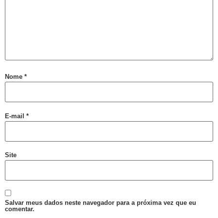
VIII Semana da Diversidade Cultural de Salvador
ORGULHO LGBT+ DA BAHIA
VARZEDO: Pré-candidato a Prefeito Binho da Rifa, faz ataques homofóbicos, com ódio e intolerância religiosa
Violência Eleitoral Lgbtfóbica supostamente Praticada por Pré-candidato a Prefeito de Varzedo Recôncavo da Bahia
Cartilha Segurança Pública e LGBT no Distrito Federal
Nome
*
SEGURANÇA PÚBLICA E POPULAÇÃO LGBT: FORMAÇÃO, REPRESENTAÇÕES E HOMOFOBIA
Quem foi Felipa de Sousa, processada por lesbianismo pela Inquisição e hoje ícone do movimento LGBT
Boletim do GGB 1981 2005
E-mail
*
Homossexuais da Bahia : dicionário biográfico : (séculos XVI-XIX) / Luiz Mott.
Luxo e Glòria do Baiano Evandro de Castro Lima no Rio Maravilha
Site
Motorista esfaqueada 20x tem alta: “Medo dele terminar o que começou”
LGBTI+ lutam por maior representação nas Câmaras Municipais
Saiba o que é Ballroom e outras celebrações LGBTQIAPN+
Salvar meus dados neste navegador para a próxima vez que eu
Ping pong com Maria Fernanda
comentar.