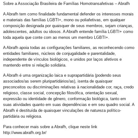
Orgulho em Movimento
Sobre a Associação Brasileira de Famílias Homotransafetivas – Abrafh
Barra e Ondina Recebem 21º Orgulho LGBT
A Abrafh tem como finalidade fundamental defender os interesses morais
e materiais das famílias LGBTI+, mono ou poliafetivas, em qualquer
Premiação
composição designada por quaisquer de seus membros, sejam crianças,
adolescentes, adultos ou idosos. A Abrafh entende família LGBTI+ como
Workshop
toda aquela que conte com ao menos um membro LGBTI+.
Exposição “Com Orgulho”
A Abrafh apoia todas as configurações familiares, as reconhecendo como
Defenda-se
entidades familiares, núcleos de conjugalidade e parentalidade,
independente de vínculos biológicos, e unidos por laços afetivos e
Mudança no Circuito do 21º Orgulho LGBT da Bahia: Decisão após Reunião com Autoridades
mantendo entre si relação solidária.
I Fantasia PetLove do Orgulho
A Abrafh é uma organização laica e suprapartidária (podendo seus
associados/as serem pluripartidários/as), isenta de quaisquer
Workshop: Lantejoulas – Contos, Adereços
preconceitos ou discriminações relativas à nacionalidade cor, raça, credo
Salvador Capital do Orgulho
religioso, classe social, concepção filosófica, orientação sexual,
expressão ou identidade de gênero, conformação biológica, tanto em
Festa Literária
suas atividades quanto em suas dependências e em seu quadro social. A
Abrafh é destituída de quaisquer vinculações de natureza político-
Apenas Um Passo
partidária ou religiosa.
21º Orgulho LGBT+ Bahia Celebra a Juventude
Para conhecer mais sobre a Abrafh, clique neste link
Bastidores da Campanha Oficial do 21º Orgulho LGBT+ Bahia
http://www.abrafh.org.br/