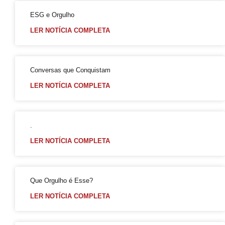
Salvador é Destaque em Mapeamento Nacional de Políticas LGBT+
ESG e Orgulho
Free City Tour LGBT
LER NOTÍCIA COMPLETA
Legítima Defesa Pessoal para LGBT+
Reunião de Organização d0 21º Orgulho
Cajazeiras XII Recebe a II Parada LGBT+ Domingo
Conversas que Conquistam
São Tibira do Maranhão
LER NOTÍCIA COMPLETA
Orgulho LGBT: um Carnaval com Lógica Revertida
Salvador: Capital do Orgulho
.
Mata Escura Celebrou Orgulho LGBT+ nesse Domingo
LER NOTÍCIA COMPLETA
Roteiro Orgulho em Salvador
Chame Meu Nome
Retificação de Nome
Que Orgulho é Esse?
Novo CMLGBT Salvador
LER NOTÍCIA COMPLETA
Perdas Levam à Tragédia Pessoal