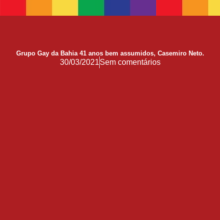
17 de Maio de 1990: a data que a OMS não escreveu sozinha
Mãos, Mitos e Mapas
10 Anos do Centro de Referência LGBT+ Vida Bruno
Quando a coragem ocupa a cadeira
Grupo Gay da Bahia 41 anos bem assumidos, Casemiro Neto.
30/03/2021
Sem comentários
Você Pode Doar Até 6% do IR
GGB comemora impacto LGBT+ no Carnaval de Salvador 2026
Evolução no Concurso Rainha do Carnaval de Salvador
Salvador celebra a diversidade na 28ª edição do Concurso Nacional de Fantasia Gay e o 5º Rainha LGBTrans
Já é Carnaval, essência da hospitalidade
Empreendedorismo LGBT+
Empodere-se!
São Sebastião Santo Mártir Patrono dos Gays
Ardilosa
23ª Orgulho LGBT+ Bahia de 2026: Do Coração de Salvador para o Mundo