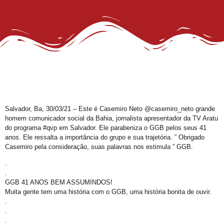
27º Concurso de Fantasia Gay
III Rainha LGBTrans Empoderamento
Cultura e Resistência: II Rainha LGBTrans
Concurso de Fantasias no Carnaval de Salvador
III Rainha LGBTrans do Carnaval de Salvador
III Rainha LGBTrans do Carnaval
Carnaval de Salvador
Salvador, Ba, 30/03/21 – Este é Casemiro Neto @casemiro_neto grande
III Rainha do Carnaval LGBTrans da Salvador
homem comunicador social da Bahia, jornalista apresentador da TV Aratu
do programa #qvp em Salvador. Ele parabeniza o GGB pelos seus 41
Chá de Reparação
anos. Ele ressalta a importância do grupo e sua trajetória. ” Obrigado
Dia da Visibilidade de Travestis e Transgêneros
Casemiro pela consideração, suas palavras nos estimula ” GGB.
Deportações americanas não podem violar os direitos humanos, diz WBO
.
.
Prêmio Longeviver 60+ na folia do Carnaval: inscreva sua história de vida
GGB 41 ANOS BEM ASSUMINDOS!
Muita gente tem uma história com o GGB, uma história bonita de ouvir.
Inscrições para XXVI Concurso Fantasia Gay na Folia de Salvador
.
III Concurso Rainha LGBTrans: Inclusão e Brilho no Coração do Carnaval Salvador
.
.