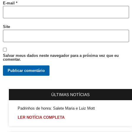
Barra e Ondina Recebem 21º Orgulho LGBT
E-mail
*
Premiação
Workshop
Site
Exposição “Com Orgulho”
Defenda-se
Mudança no Circuito do 21º Orgulho LGBT da Bahia: Decisão após Reunião com Autoridades
Salvar meus dados neste navegador para a próxima vez que eu
I Fantasia PetLove do Orgulho
comentar.
Workshop: Lantejoulas – Contos, Adereços
Salvador Capital do Orgulho
Festa Literária
ÚLTIMAS NOTÍCIAS
Apenas Um Passo
21º Orgulho LGBT+ Bahia Celebra a Juventude
Padrinhos de honra: Salete Maria e Luiz Mott
Bastidores da Campanha Oficial do 21º Orgulho LGBT+ Bahia
LER NOTÍCIA COMPLETA
Exposição “Revele Seu Amor” em Salvador