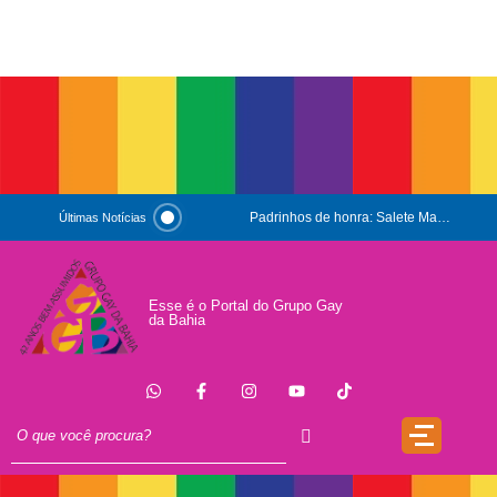
Padrinhos de honra: Salete Maria e Luiz Mott
Últimas Notícias
ESG e Orgulho
Conversas que Conquistam
Esse é o Portal do Grupo Gay
da Bahia
.
Que Orgulho é Esse?
O Antígeno do Estigma
Trincheira
Doação