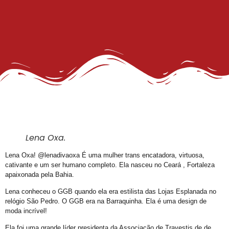
27º Concurso de Fantasia Gay
III Rainha LGBTrans Empoderamento
Cultura e Resistência: II Rainha LGBTrans
Concurso de Fantasias no Carnaval de Salvador
III Rainha LGBTrans do Carnaval de Salvador
III Rainha LGBTrans do Carnaval
Carnaval de Salvador
III Rainha do Carnaval LGBTrans da Salvador
Chá de Reparação
Lena Oxa.
Dia da Visibilidade de Travestis e Transgêneros
Lena Oxa! @lenadivaoxa É uma mulher trans encatadora, virtuosa,
cativante e um ser humano completo. Ela nasceu no Ceará , Fortaleza
Deportações americanas não podem violar os direitos humanos, diz WBO
apaixonada pela Bahia.
Prêmio Longeviver 60+ na folia do Carnaval: inscreva sua história de vida
Lena conheceu o GGB quando ela era estilista das Lojas Esplanada no
Inscrições para XXVI Concurso Fantasia Gay na Folia de Salvador
relógio São Pedro. O GGB era na Barraquinha. Ela é uma design de
moda incrível!
III Concurso Rainha LGBTrans: Inclusão e Brilho no Coração do Carnaval Salvador
Ela foi uma grande líder presidenta da Associação de Travestis de de