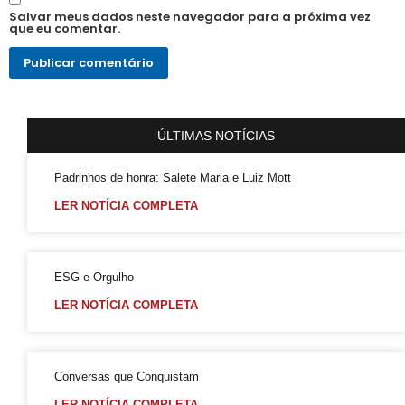
Salvador é Destaque em Mapeamento Nacional de Políticas LGBT+
Salvar meus dados neste navegador para a próxima vez
que eu comentar.
Free City Tour LGBT
Legítima Defesa Pessoal para LGBT+
Reunião de Organização d0 21º Orgulho
Cajazeiras XII Recebe a II Parada LGBT+ Domingo
ÚLTIMAS NOTÍCIAS
São Tibira do Maranhão
Padrinhos de honra: Salete Maria e Luiz Mott
Orgulho LGBT: um Carnaval com Lógica Revertida
LER NOTÍCIA COMPLETA
Salvador: Capital do Orgulho
Mata Escura Celebrou Orgulho LGBT+ nesse Domingo
Roteiro Orgulho em Salvador
ESG e Orgulho
Chame Meu Nome
LER NOTÍCIA COMPLETA
Retificação de Nome
Novo CMLGBT Salvador
Conversas que Conquistam
Perdas Levam à Tragédia Pessoal
LER NOTÍCIA COMPLETA