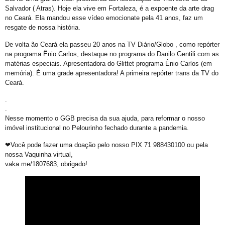
Trans de Alta Performance
Salvador ( Atras). Hoje ela vive em Fortaleza, é a expoente da arte drag
no Ceará. Ela mandou esse vídeo emocionate pela 41 anos, faz um
Viado: Entre a Histórica LGBTfobia Estrutural e a Ressignificação Cultural
resgate de nossa história.
Horror!
De volta ão Ceará ela passeu 20 anos na TV Diário/Globo , como repórter
CadÚnico Itinerante LGBT+
na programa Ênio Carlos, destaque no programa do Danilo Gentili com as
matérias especiais. Apresentadora do Glittet programa Ênio Carlos (em
Sobre a Flexibilização das Diretrizes da Meta
memória). É uma grade apresentadora! A primeira repórter trans da TV do
Ceará.
Feliz Ano Novo
.
Nota Pública do GGB sobre o Incidente com dois Jovens no Metrô de Salvador
.
Então, já é Natal e também um convite à empatia.
Nesse momento o GGB precisa da sua ajuda, para reformar o nosso
imóvel institucional no Pelourinho fechado durante a pandemia.
Ativista LGBT+ Duduka é assassinado a vários tiros em casa
❤Você pode fazer uma doação pelo nosso PIX 71 988430100 ou pela
Outorga do Selo LGBT+ da Prefs de Salvador
nossa Vaquinha virtual,
vaka.me/1807683, obrigado!
Denunciar Discriminação Racial e LGBT Online
Propeg ganha prêmio da Globo com campanha para Grupo Gay da Bahia; assista
GGB cobra Ação do Itamaraty Após Execução de Casal Gay em Camarões
E não é mesmo!