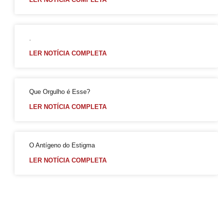
Falares LGBT+
Salve 2 de julho
Posse do Conselho Municipal LGBT+
.
Gay is Good, Gays is Proud
LER NOTÍCIA COMPLETA
Dia Internacional do Orgulho LGBT+
GGB Reforma Estatuto e Divulga Setença de Juiz Baiano
Que Orgulho é Esse?
Junho, 28 de Stonewall
LER NOTÍCIA COMPLETA
Junho Violeta
Victor-Victória é patrimônio imaterial de Juazeiro
Órgãos municipais recebem PCLGBTfobia institucional
O Antígeno do Estigma
Stonewall
LER NOTÍCIA COMPLETA
VEM!
Sebrae realiza evento para empreendedores LGBTQIAPN+
Abordagem cristã