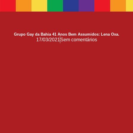
17 de Maio de 1990: a data que a OMS não escreveu sozinha
Mãos, Mitos e Mapas
10 Anos do Centro de Referência LGBT+ Vida Bruno
Quando a coragem ocupa a cadeira
Grupo Gay da Bahia 41 Anos Bem Assumidos: Lena Oxa.
17/03/2021
Sem comentários
Você Pode Doar Até 6% do IR
GGB comemora impacto LGBT+ no Carnaval de Salvador 2026
Evolução no Concurso Rainha do Carnaval de Salvador
Salvador celebra a diversidade na 28ª edição do Concurso Nacional de Fantasia Gay e o 5º Rainha LGBTrans
Já é Carnaval, essência da hospitalidade
Empreendedorismo LGBT+
Empodere-se!
São Sebastião Santo Mártir Patrono dos Gays
Ardilosa
23ª Orgulho LGBT+ Bahia de 2026: Do Coração de Salvador para o Mundo