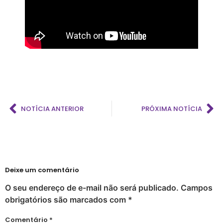
Prefeitura promove CadÚnico Itinerante LGBT+ no Centro Vida Bruno
Tudo é Verdade: Memória, Luta, Reparação e GGB
Você Sabe Quem Foi Floripis
LGBTransfobia é Grave Acidente de Trabalho
Mutirão Identidade Cidadãs
21 Orgulho LGBT+Bahia
Pornografia da Vingança
NOTÍCIA ANTERIOR
PRÓXIMA NOTÍCIA
O Retrato Falado de Xica Manicongo
GGB Divulga Nota de Repúdio Contra ALBA
Orgulho na Barra: Uma Nova Era Começou
Cuidado
Deixe um comentário
Shows
O seu endereço de e-mail não será publicado.
Campos
21º Orgulho LGBT+ Bahia na Barra
obrigatórios são marcados com
*
Orgulho em Movimento
Comentário
*