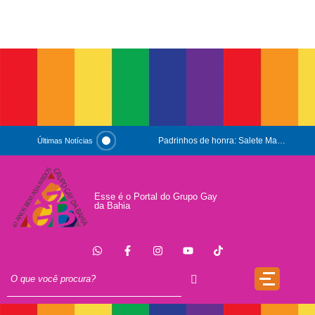
Padrinhos de honra: Salete Maria e Luiz Mott
Últimas Notícias
ESG e Orgulho
Conversas que Conquistam
Esse é o Portal do Grupo Gay
da Bahia
.
Que Orgulho é Esse?
O Antígeno do Estigma
Trincheira
Doação