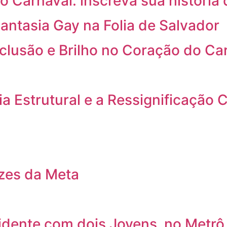
o Carnaval: inscreva sua história 
antasia Gay na Folia de Salvador
nclusão e Brilho no Coração do Ca
a Estrutural e a Ressignificação C
izes da Meta
cidente com dois Jovens no Metrô