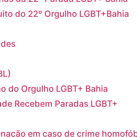
cuito do 22º Orgulho LGBT+Bahia
ndes
BL)
o do Orgulho LGBT+ Bahia
idade Recebem Paradas LGBT+
ação em caso de crime homofób