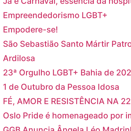
Já é Carnaval, essência da hospi
Empreendedorismo LGBT+
Empodere-se!
São Sebastião Santo Mártir Patr
Ardilosa
23ª Orgulho LGBT+ Bahia de 202
1 de Outubro da Pessoa Idosa
FÉ, AMOR E RESISTÊNCIA NA 2
Oslo Pride é homenageado por i
GGB Anuncia Ângela Léo Madrin