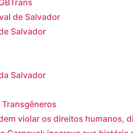
 LGBTrans
val de Salvador
 de Salvador
 da Salvador
 e Transgêneros
em violar os direitos humanos, 