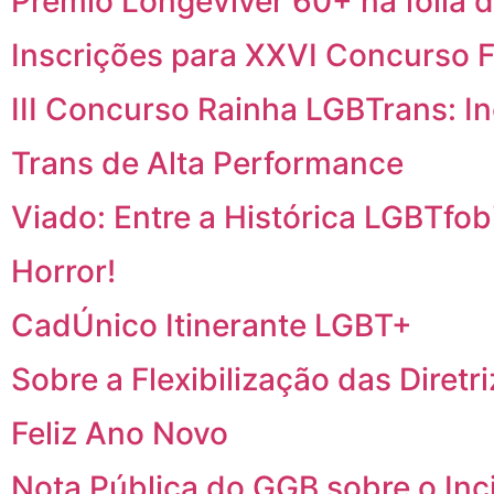
Prêmio Longeviver 60+ na folia d
Inscrições para XXVI Concurso F
III Concurso Rainha LGBTrans: I
Trans de Alta Performance
Viado: Entre a Histórica LGBTfobi
Horror!
CadÚnico Itinerante LGBT+
Sobre a Flexibilização das Diretr
Feliz Ano Novo
Nota Pública do GGB sobre o In