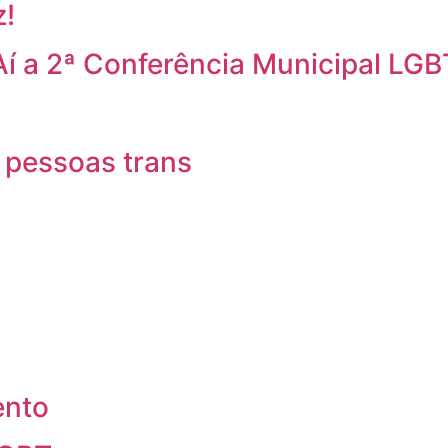
z!
Aí a 2ª Conferência Municipal LGB
 pessoas trans
ento