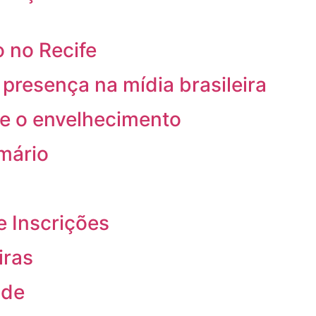
 no Recife
resença na mídia brasileira
re o envelhecimento
rmário
e Inscrições
iras
ade