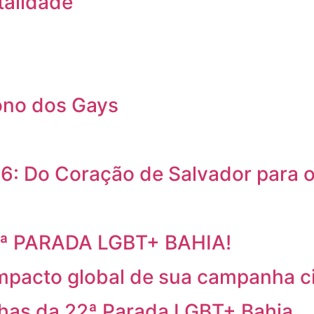
talidade
ono dos Gays
6: Do Coração de Salvador para
2ª PARADA LGBT+ BAHIA!
mpacto global de sua campanha c
has da 22ª Parada LGBT+ Bahia