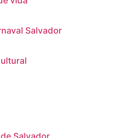
de vida
rnaval Salvador
ultural
 de Salvador