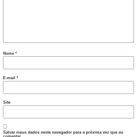
Prefeitura promove CadÚnico Itinerante LGBT+ no Centro Vida Bruno
Tudo é Verdade: Memória, Luta, Reparação e GGB
Você Sabe Quem Foi Floripis
LGBTransfobia é Grave Acidente de Trabalho
Mutirão Identidade Cidadãs
21 Orgulho LGBT+Bahia
Nome
*
Pornografia da Vingança
O Retrato Falado de Xica Manicongo
E-mail
*
GGB Divulga Nota de Repúdio Contra ALBA
Orgulho na Barra: Uma Nova Era Começou
Cuidado
Site
Shows
21º Orgulho LGBT+ Bahia na Barra
Orgulho em Movimento
Salvar meus dados neste navegador para a próxima vez que eu
comentar.