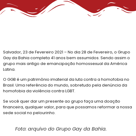
27º Concurso de Fantasia Gay
III Rainha LGBTrans Empoderamento
Cultura e Resistência: II Rainha LGBTrans
Concurso de Fantasias no Carnaval de Salvador
III Rainha LGBTrans do Carnaval de Salvador
III Rainha LGBTrans do Carnaval
Salvador, 23 de Fevereiro 2021 – No dia 28 de Fevereiro, o Grupo
Gay da Bahia completa 41 anos bem assumidos. Sendo assim o
Carnaval de Salvador
grupo mais antigo de emancipação homossexual da América
III Rainha do Carnaval LGBTrans da Salvador
Latina.
Chá de Reparação
O GGB é um patrimônio imaterial da luta contra a homofobia no
Brasil. Uma referência do mundo, sobretudo pela denúncia da
Dia da Visibilidade de Travestis e Transgêneros
homofobia da violência contra LGBT.
Deportações americanas não podem violar os direitos humanos, diz WBO
Se você quer dar um presente ao grupo faça uma doação
financeira, qualquer valor, para que possamos reformar a nossa
Prêmio Longeviver 60+ na folia do Carnaval: inscreva sua história de vida
sede social no pelourinho.
Inscrições para XXVI Concurso Fantasia Gay na Folia de Salvador
III Concurso Rainha LGBTrans: Inclusão e Brilho no Coração do Carnaval Salvador
Foto: arquivo do Grupo Gay da Bahia.