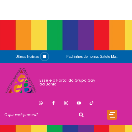
Padrinhos de honra: Salete Maria e Luiz Mott
Últimas Notícias
ESG e Orgulho
Conversas que Conquistam
Esse é o Portal do Grupo Gay
da Bahia
.
Que Orgulho é Esse?
O Antígeno do Estigma
Trincheira
Doação