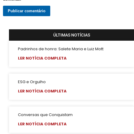
Barra e Ondina Recebem 21º Orgulho LGBT
Premiação
Workshop
Exposição “Com Orgulho”
ÚLTIMAS NOTÍCIAS
Defenda-se
Mudança no Circuito do 21º Orgulho LGBT da Bahia: Decisão após Reunião com Autoridades
Padrinhos de honra: Salete Maria e Luiz Mott
LER NOTÍCIA COMPLETA
I Fantasia PetLove do Orgulho
Workshop: Lantejoulas – Contos, Adereços
Salvador Capital do Orgulho
ESG e Orgulho
Festa Literária
LER NOTÍCIA COMPLETA
Apenas Um Passo
21º Orgulho LGBT+ Bahia Celebra a Juventude
Conversas que Conquistam
Bastidores da Campanha Oficial do 21º Orgulho LGBT+ Bahia
LER NOTÍCIA COMPLETA
Exposição “Revele Seu Amor” em Salvador