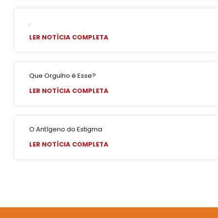
Salvador é Destaque em Mapeamento Nacional de Políticas LGBT+
Free City Tour LGBT
.
Legítima Defesa Pessoal para LGBT+
LER NOTÍCIA COMPLETA
Reunião de Organização d0 21º Orgulho
Cajazeiras XII Recebe a II Parada LGBT+ Domingo
Que Orgulho é Esse?
São Tibira do Maranhão
LER NOTÍCIA COMPLETA
Orgulho LGBT: um Carnaval com Lógica Revertida
Salvador: Capital do Orgulho
Mata Escura Celebrou Orgulho LGBT+ nesse Domingo
O Antígeno do Estigma
Roteiro Orgulho em Salvador
LER NOTÍCIA COMPLETA
Chame Meu Nome
Retificação de Nome
Novo CMLGBT Salvador
Perdas Levam à Tragédia Pessoal