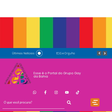
Últimas Notícias
Padrinhos de honra: Salete Maria e Luiz Mott
ESG e Orgulho
Conversas que C
Esse é o Portal do Grupo Gay
da Bahia