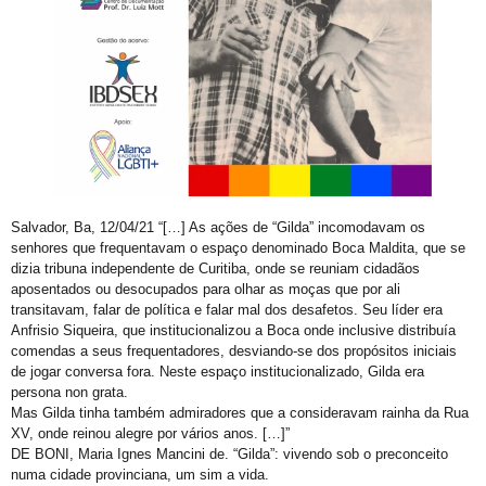
Trans de Alta Performance
Viado: Entre a Histórica LGBTfobia Estrutural e a Ressignificação Cultural
Horror!
CadÚnico Itinerante LGBT+
Sobre a Flexibilização das Diretrizes da Meta
Feliz Ano Novo
Nota Pública do GGB sobre o Incidente com dois Jovens no Metrô de Salvador
Salvador, Ba, 12/04/21 “[…] As ações de “Gilda” incomodavam os
senhores que frequentavam o espaço denominado Boca Maldita, que se
Então, já é Natal e também um convite à empatia.
dizia tribuna independente de Curitiba, onde se reuniam cidadãos
aposentados ou desocupados para olhar as moças que por ali
Ativista LGBT+ Duduka é assassinado a vários tiros em casa
transitavam, falar de política e falar mal dos desafetos. Seu líder era
Outorga do Selo LGBT+ da Prefs de Salvador
Anfrisio Siqueira, que institucionalizou a Boca onde inclusive distribuía
comendas a seus frequentadores, desviando-se dos propósitos iniciais
Denunciar Discriminação Racial e LGBT Online
de jogar conversa fora. Neste espaço institucionalizado, Gilda era
persona non grata.
Propeg ganha prêmio da Globo com campanha para Grupo Gay da Bahia; assista
Mas Gilda tinha também admiradores que a consideravam rainha da Rua
GGB cobra Ação do Itamaraty Após Execução de Casal Gay em Camarões
XV, onde reinou alegre por vários anos. […]”
DE BONI, Maria Ignes Mancini de. “Gilda”: vivendo sob o preconceito
E não é mesmo!
numa cidade provinciana, um sim a vida.