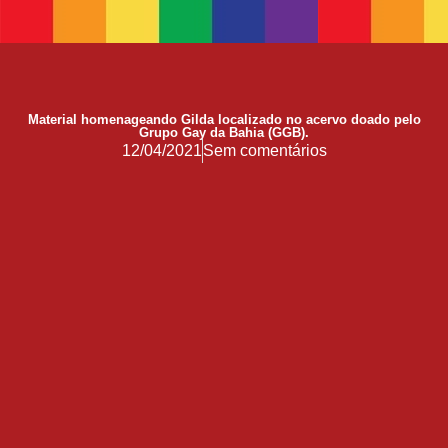
17 de Maio de 1990: a data que a OMS não escreveu sozinha
Mãos, Mitos e Mapas
10 Anos do Centro de Referência LGBT+ Vida Bruno
Quando a coragem ocupa a cadeira
Material homenageando Gilda localizado no acervo doado pelo
Grupo Gay da Bahia (GGB).
Você Pode Doar Até 6% do IR
12/04/2021
Sem comentários
GGB comemora impacto LGBT+ no Carnaval de Salvador 2026
Evolução no Concurso Rainha do Carnaval de Salvador
Salvador celebra a diversidade na 28ª edição do Concurso Nacional de Fantasia Gay e o 5º Rainha LGBTrans
Já é Carnaval, essência da hospitalidade
Empreendedorismo LGBT+
Empodere-se!
São Sebastião Santo Mártir Patrono dos Gays
Ardilosa
23ª Orgulho LGBT+ Bahia de 2026: Do Coração de Salvador para o Mundo