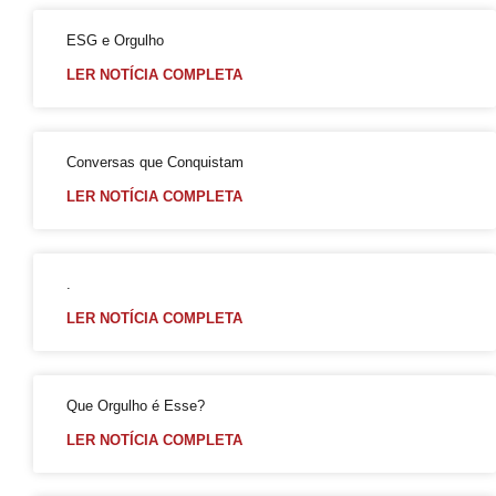
Falares LGBT+
ESG e Orgulho
Salve 2 de julho
LER NOTÍCIA COMPLETA
Posse do Conselho Municipal LGBT+
Gay is Good, Gays is Proud
Dia Internacional do Orgulho LGBT+
Conversas que Conquistam
GGB Reforma Estatuto e Divulga Setença de Juiz Baiano
LER NOTÍCIA COMPLETA
Junho, 28 de Stonewall
Junho Violeta
.
Victor-Victória é patrimônio imaterial de Juazeiro
LER NOTÍCIA COMPLETA
Órgãos municipais recebem PCLGBTfobia institucional
Stonewall
VEM!
Que Orgulho é Esse?
Sebrae realiza evento para empreendedores LGBTQIAPN+
LER NOTÍCIA COMPLETA
Abordagem cristã