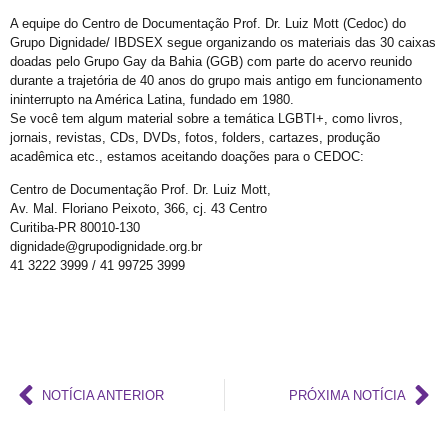
Prefeitura promove CadÚnico Itinerante LGBT+ no Centro Vida Bruno
A equipe do Centro de Documentação Prof. Dr. Luiz Mott (Cedoc) do
Grupo Dignidade/ IBDSEX segue organizando os materiais das 30 caixas
Tudo é Verdade: Memória, Luta, Reparação e GGB
doadas pelo Grupo Gay da Bahia (GGB) com parte do acervo reunido
Você Sabe Quem Foi Floripis
durante a trajetória de 40 anos do grupo mais antigo em funcionamento
ininterrupto na América Latina, fundado em 1980.
LGBTransfobia é Grave Acidente de Trabalho
Se você tem algum material sobre a temática LGBTI+, como livros,
jornais, revistas, CDs, DVDs, fotos, folders, cartazes, produção
Mutirão Identidade Cidadãs
acadêmica etc., estamos aceitando doações para o CEDOC:
21 Orgulho LGBT+Bahia
Centro de Documentação Prof. Dr. Luiz Mott,
Pornografia da Vingança
Av. Mal. Floriano Peixoto, 366, cj. 43 Centro
Curitiba-PR 80010-130
O Retrato Falado de Xica Manicongo
dignidade@grupodignidade.org.br
41 3222 3999 / 41 99725 3999
GGB Divulga Nota de Repúdio Contra ALBA
Orgulho na Barra: Uma Nova Era Começou
Cuidado
Shows
21º Orgulho LGBT+ Bahia na Barra
NOTÍCIA ANTERIOR
PRÓXIMA NOTÍCIA
Orgulho em Movimento