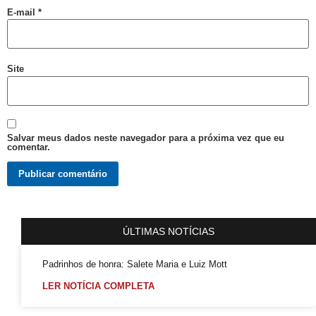
Salvador é Destaque em Mapeamento Nacional de Políticas LGBT+
E-mail
*
Free City Tour LGBT
Legítima Defesa Pessoal para LGBT+
Site
Reunião de Organização d0 21º Orgulho
Cajazeiras XII Recebe a II Parada LGBT+ Domingo
São Tibira do Maranhão
Salvar meus dados neste navegador para a próxima vez que eu
Orgulho LGBT: um Carnaval com Lógica Revertida
comentar.
Salvador: Capital do Orgulho
Mata Escura Celebrou Orgulho LGBT+ nesse Domingo
Roteiro Orgulho em Salvador
ÚLTIMAS NOTÍCIAS
Chame Meu Nome
Retificação de Nome
Padrinhos de honra: Salete Maria e Luiz Mott
Novo CMLGBT Salvador
LER NOTÍCIA COMPLETA
Perdas Levam à Tragédia Pessoal