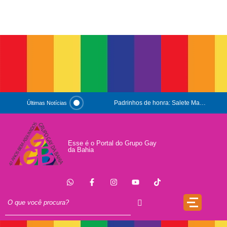
Padrinhos de honra: Salete Maria e Luiz Mott
Últimas Notícias
ESG e Orgulho
Conversas que Conquistam
Esse é o Portal do Grupo Gay
da Bahia
.
Que Orgulho é Esse?
O Antígeno do Estigma
Trincheira
Doação