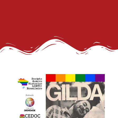
27º Concurso de Fantasia Gay
III Rainha LGBTrans Empoderamento
Cultura e Resistência: II Rainha LGBTrans
Concurso de Fantasias no Carnaval de Salvador
III Rainha LGBTrans do Carnaval de Salvador
III Rainha LGBTrans do Carnaval
Carnaval de Salvador
III Rainha do Carnaval LGBTrans da Salvador
Chá de Reparação
Dia da Visibilidade de Travestis e Transgêneros
Deportações americanas não podem violar os direitos humanos, diz WBO
Prêmio Longeviver 60+ na folia do Carnaval: inscreva sua história de vida
Inscrições para XXVI Concurso Fantasia Gay na Folia de Salvador
III Concurso Rainha LGBTrans: Inclusão e Brilho no Coração do Carnaval Salvador