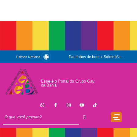
Padrinhos de honra: Salete Maria e Luiz Mott
Últimas Notícias
ESG e Orgulho
Conversas que Conquistam
Esse é o Portal do Grupo Gay
da Bahia
.
Que Orgulho é Esse?
O Antígeno do Estigma
Trincheira
Doação
17 de Maio de 1990: a data que a OMS não escreveu sozinha