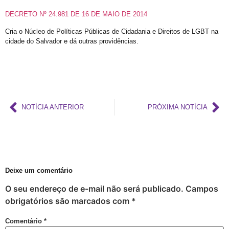
III Rainha LGBTrans Empoderamento
DECRETO Nº 24.981 DE 16 DE MAIO DE 2014
Cultura e Resistência: II Rainha LGBTrans
Cria o Núcleo de Políticas Públicas de Cidadania e Direitos de LGBT na
cidade do Salvador e dá outras providências.
Concurso de Fantasias no Carnaval de Salvador
III Rainha LGBTrans do Carnaval de Salvador
III Rainha LGBTrans do Carnaval
Carnaval de Salvador
NOTÍCIA ANTERIOR
PRÓXIMA NOTÍCIA
III Rainha do Carnaval LGBTrans da Salvador
Chá de Reparação
Dia da Visibilidade de Travestis e Transgêneros
Deportações americanas não podem violar os direitos humanos, diz WBO
Deixe um comentário
Prêmio Longeviver 60+ na folia do Carnaval: inscreva sua história de vida
O seu endereço de e-mail não será publicado.
Campos
Inscrições para XXVI Concurso Fantasia Gay na Folia de Salvador
obrigatórios são marcados com
*
III Concurso Rainha LGBTrans: Inclusão e Brilho no Coração do Carnaval Salvador
Comentário
*
Trans de Alta Performance