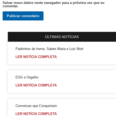
Salvar meus dados neste navegador para a próxima vez que eu
comentar.
Tudo é Verdade: Memória, Luta, Reparação e GGB
Você Sabe Quem Foi Floripis
LGBTransfobia é Grave Acidente de Trabalho
Mutirão Identidade Cidadãs
ÚLTIMAS NOTÍCIAS
21 Orgulho LGBT+Bahia
Pornografia da Vingança
Padrinhos de honra: Salete Maria e Luiz Mott
O Retrato Falado de Xica Manicongo
LER NOTÍCIA COMPLETA
GGB Divulga Nota de Repúdio Contra ALBA
Orgulho na Barra: Uma Nova Era Começou
ESG e Orgulho
Cuidado
LER NOTÍCIA COMPLETA
Shows
21º Orgulho LGBT+ Bahia na Barra
Conversas que Conquistam
Orgulho em Movimento
LER NOTÍCIA COMPLETA
Barra e Ondina Recebem 21º Orgulho LGBT