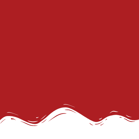
GGB divulga dados inéditos sobre o envelhecimento
28 de Junho: Dia Para Sair do Armário
São João Também é Nosso
Selo da Diversidade da Prefs abre Inscrições
Doe para Divulgar Nossas Bandeiras
Compromisso de Toda a Sociedade
Conferências LGBT+: a nossa voz!
Salvador Capital Inclusiva: Vem Aí a 2ª Conferência Municipal LGBT+!
1 de mio do trabalho
Retificação de nome e gênero de pessoas trans
Carnaval em Salvador
Doe Parte do Imposto de Renda
Conheça os Jurados
27º Concurso de Fantasia Gay