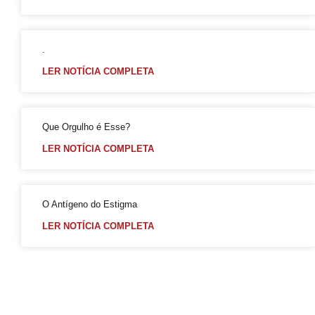
Premiação
Workshop
.
Exposição “Com Orgulho”
LER NOTÍCIA COMPLETA
Defenda-se
Mudança no Circuito do 21º Orgulho LGBT da Bahia: Decisão após Reunião com Autoridades
Que Orgulho é Esse?
I Fantasia PetLove do Orgulho
LER NOTÍCIA COMPLETA
Workshop: Lantejoulas – Contos, Adereços
Salvador Capital do Orgulho
Festa Literária
O Antígeno do Estigma
Apenas Um Passo
LER NOTÍCIA COMPLETA
21º Orgulho LGBT+ Bahia Celebra a Juventude
Bastidores da Campanha Oficial do 21º Orgulho LGBT+ Bahia
Exposição “Revele Seu Amor” em Salvador
Salvador é Destaque em Mapeamento Nacional de Políticas LGBT+