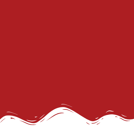
GGB divulga dados inéditos sobre o envelhecimento
28 de Junho: Dia Para Sair do Armário
São João Também é Nosso
Selo da Diversidade da Prefs abre Inscrições
Doe para Divulgar Nossas Bandeiras
Compromisso de Toda a Sociedade
Conferências LGBT+: a nossa voz!
Salvador Capital Inclusiva: Vem Aí a 2ª Conferência Municipal LGBT+!
1 de mio do trabalho
Retificação de nome e gênero de pessoas trans
Carnaval em Salvador
Doe Parte do Imposto de Renda
Conheça os Jurados
27º Concurso de Fantasia Gay