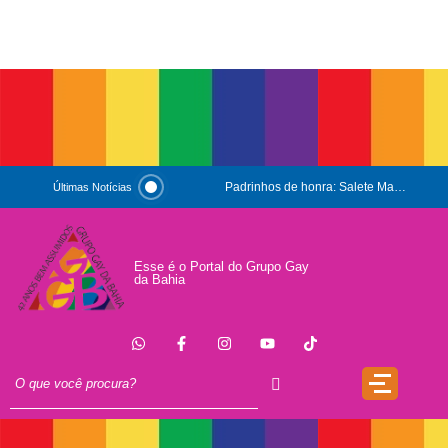
Padrinhos de honra: Salete Maria e Luiz Mott
Últimas Notícias
ESG e Orgulho
Conversas que Conquistam
Esse é o Portal do Grupo Gay
da Bahia
.
Que Orgulho é Esse?
O Antígeno do Estigma
Trincheira
Doação
17 de Maio de 1990: a data que a OMS não escreveu sozinha