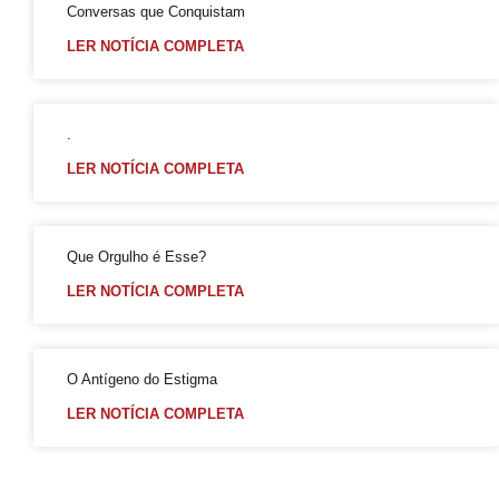
Conversas que Conquistam
Premiação
LER NOTÍCIA COMPLETA
Workshop
Exposição “Com Orgulho”
.
Defenda-se
LER NOTÍCIA COMPLETA
Mudança no Circuito do 21º Orgulho LGBT da Bahia: Decisão após Reunião com Autoridades
I Fantasia PetLove do Orgulho
Workshop: Lantejoulas – Contos, Adereços
Que Orgulho é Esse?
Salvador Capital do Orgulho
LER NOTÍCIA COMPLETA
Festa Literária
Apenas Um Passo
O Antígeno do Estigma
21º Orgulho LGBT+ Bahia Celebra a Juventude
LER NOTÍCIA COMPLETA
Bastidores da Campanha Oficial do 21º Orgulho LGBT+ Bahia
Exposição “Revele Seu Amor” em Salvador
Salvador é Destaque em Mapeamento Nacional de Políticas LGBT+