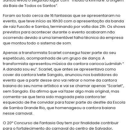
Santos levou o segundo lugar com “Tributo à Kirimure: a origem
da Baia de Todos os Santos”.
Foram ao todo cerca de 16 fantasias que se apresentaram no
evento, que teve início as 16h30 com a apresentação da banda
de raiz Fuscão e Samba, terminando por volta das 21h. Os shows
previstos para acontecer durante o evento acabaram não
ocorrendo devido a uma lamentável falha técnica da empresa
que montou todo o sistema de som.
Apenas a transformista Scarlet consegui fazer parte do seu
espetáculo, acompanhada de um grupo de dança. A
transformista apresentou música da cantora carioca Ludmilah “
A danada sou eu”. Scarlet, que antes se apresentava como
cover da cantora Ivete Sangalo, anunciou nos bastidores do
evento que a partir desse ano vai retirar o nome da cantora
baiana do seu nome artístico e vai se chamar apenas “Scarlet”,
sem Sangalo. Ela afirma que vai fazer algo mais original, mas
comenta-se que teria sido magoada pela cantora ter
esquecido de lhe convidar para fazer parte do desfile da Escola
de Samba Grande Rio, que homenageou a cantora baiana
nesse carnaval.
O 20º Concurso de Fantasia Gay tem por finalidade contribuir
para o fortalecimento do carnaval do centro de Salvador,