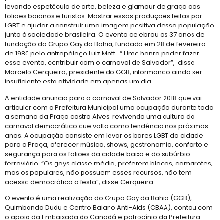
levando espetáculo de arte, beleza e glamour de graça aos
foliões baianos e turistas. Mostrar essas produções feitas por
LGBT e ajudar a construir uma imagem positiva dessa população
junto à sociedade brasileira. O evento celebrou os 37 anos de
fundação do Grupo Gay da Bahia, fundado em 28 de fevereiro
de 1980 pelo antropólogo Luiz Mott. “ Uma honra poder fazer
esse evento, contribuir com o carnaval de Salvador”, disse
Marcelo Cerqueira, presidente do GGB, informando ainda ser
insuficiente esta atividade em apenas um dia.
A entidade anuncia para o carnaval de Salvador 2018 que vai
articular com a Prefeitura Municipal uma ocupação durante toda
a semana da Praça castro Alves, revivendo uma cultura do
carnaval democrático que volta como tendência nos próximos
anos. A ocupação consiste em levar os bares LGBT da cidade
para a Praça, oferecer música, shows, gastronomia, conforto e
segurança para os foliões da cidade baixa e do subúrbio
ferroviário. “Os gays classe média, preferem blocos, camarotes,
mas os populares, não possuem esses recursos, não tem
acesso democrático a festa”, disse Cerqueira.
O evento é uma realização do Grupo Gay da Bahia (GGB),
Quimbanda Dudu e Centro Baiano Anti-Aids (CBAA), contou com
o apoio da Embaixada do Canadá e patrocínio da Prefeitura