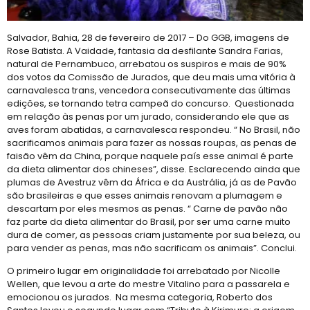
Salvador, Bahia, 28 de fevereiro de 2017 – Do GGB, imagens de
Rose Batista. A Vaidade, fantasia da desfilante Sandra Farias,
natural de Pernambuco, arrebatou os suspiros e mais de 90%
dos votos da Comissão de Jurados, que deu mais uma vitória à
carnavalesca trans, vencedora consecutivamente das últimas
edições, se tornando tetra campeã do concurso. Questionada
em relação às penas por um jurado, considerando ele que as
aves foram abatidas, a carnavalesca respondeu. “ No Brasil, não
sacrificamos animais para fazer as nossas roupas, as penas de
faisão vêm da China, porque naquele país esse animal é parte
da dieta alimentar dos chineses”, disse. Esclarecendo ainda que
plumas de Avestruz vêm da África e da Austrália, já as de Pavão
são brasileiras e que esses animais renovam a plumagem e
descartam por eles mesmos as penas. “ Carne de pavão não
faz parte da dieta alimentar do Brasil, por ser uma carne muito
dura de comer, as pessoas criam justamente por sua beleza, ou
para vender as penas, mas não sacrificam os animais”. Conclui.
O primeiro lugar em originalidade foi arrebatado por Nicolle
Wellen, que levou a arte do mestre Vitalino para a passarela e
emocionou os jurados. Na mesma categoria, Roberto dos