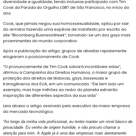
diversidade e igualdade, tendo inclusive participado com Tim
Orgulho em Movimento
Cook da Parada do Orgulho LGBT de São Francisco, no início do
ano.
Barra e Ondina Recebem 21º Orgulho LGBT
Cook, que jamais negou sua homossexualidade, optou por sair
Premiação
do armário fazendo uma espécie de manifesto por escrito ao
Workshop
site “Bloomberg BusinessWeek”, tornando-se um dos gays mais
proeminentes do mundo corporativo.
Exposição “Com Orgulho”
Após a publicação do artigo, grupos de ativistas rapidamente
Defenda-se
elogiaram o posicionamento de Cook.
Mudança no Circuito do 21º Orgulho LGBT da Bahia: Decisão após Reunião com Autoridades
“O pronunciamente de Tim Cook salvará incontáveis vidas”,
I Fantasia PetLove do Orgulho
afirmou a Campanha dos Direitos Humanos, o maior grupo de
proteção dos direitos de lésbicas, gays, bissexuais e
Workshop: Lantejoulas – Contos, Adereços
transgêneros dos EUA, em um comunicado. “Ele tem sido um
exemplo, mas hoje milhões ao redor do planeta extrairão
Salvador Capital do Orgulho
inspiração de diferentes aspectos da sua vida”.
Festa Literária
Leia abaixo o artigo assinado pelo executivo da maior empresa
Apenas Um Passo
do mercado tecnológico.
21º Orgulho LGBT+ Bahia Celebra a Juventude
“Ao longo da minha vida profissional, eu tentei manter um nível básico de
privacidade. Eu venho de origem humilde, e não procuro chamar a
Bastidores da Campanha Oficial do 21º Orgulho LGBT+ Bahia
atenção para mim. A Apple já é uma das empresas mais atentamente