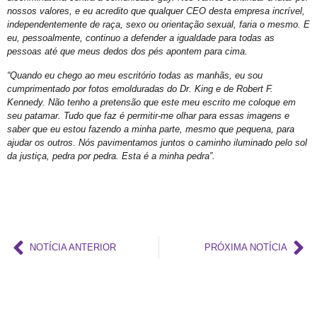
Criar Grupo de Afinidade LGBT na empresa
nossos valores, e eu acredito que qualquer CEO desta empresa incrível,
independentemente de raça, sexo ou orientação sexual, faria o mesmo. E
Mott critica decreto do Peru que classifica transgeneridade como doença mental
eu, pessoalmente, continuo a defender a igualdade para todas as
pessoas até que meus dedos dos pés apontem para cima.
GGB anuncia mudanças na Parada LGBT+ para atrair visitantes e jovens
“Quando eu chego ao meu escritório todas as manhãs, eu sou
17 de maio: dia da cidadania LGBT+
cumprimentado por fotos emolduradas do Dr. King e de Robert F.
Na sede do GGB
Kennedy. Não tenho a pretensão que este meu escrito me coloque em
seu patamar. Tudo que faz é permitir-me olhar para essas imagens e
17 de maio e o pioneirismo da Bahia no enfrentamento da LGBTfobia
saber que eu estou fazendo a minha parte, mesmo que pequena, para
ajudar os outros. Nós pavimentamos juntos o caminho iluminado pelo sol
Dominação, subversão e prazer: entenda o que torna anal o “queridinho”
da justiça, pedra por pedra. Esta é a minha pedra”.
Maio da diversidade com reflexão e ações de conexão com a comunidade LGBT+
Ótimo Setembro em Salvador
Orgulho LGBT+ da Bahia em uma Análise Socioeconômica
Carga Viral Indetectável
NOTÍCIA ANTERIOR
PRÓXIMA NOTÍCIA
A elegância 60+
A Melhor Parada Gay da História da Bahia
Aberta Inscrições de Casais LGBT para exposição fotográfica ´”Revele o seu Amor”