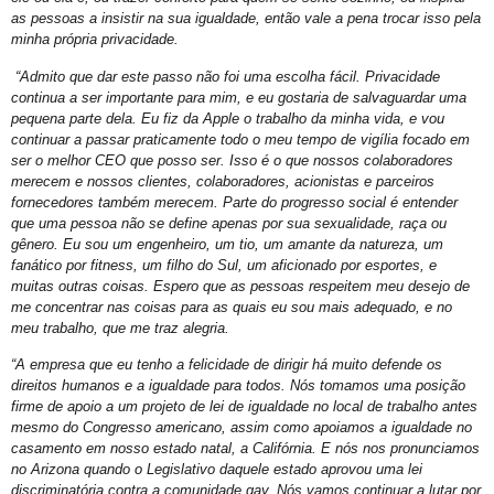
Abordagem cristã
as pessoas a insistir na sua igualdade, então vale a pena trocar isso pela
minha própria privacidade.
CFM parecer
“Admito que dar este passo não foi uma escolha fácil. Privacidade
Projeto Se Ligue: Transformando Vidas e Construindo Conhecimento
continua a ser importante para mim, e eu gostaria de salvaguardar uma
pequena parte dela. Eu fiz da Apple o trabalho da minha vida, e vou
Roteiro Turístico Salvador das Artes
continuar a passar praticamente todo o meu tempo de vigília focado em
Tempo
ser o melhor CEO que posso ser. Isso é o que nossos colaboradores
merecem e nossos clientes, colaboradores, acionistas e parceiros
Conscientização da Violência contra a Pessoa Idosa LGBT
fornecedores também merecem. Parte do progresso social é entender
que uma pessoa não se define apenas por sua sexualidade, raça ou
Inovação e inclusão: o papel crucial da diversidade LGBT+ nas empresas
gênero. Eu sou um engenheiro, um tio, um amante da natureza, um
Madrinha Jovem do 21ª Orgulho LGBT+ da Bahia: Tifanny Conceição
fanático por fitness, um filho do Sul, um aficionado por esportes, e
muitas outras coisas. Espero que as pessoas respeitem meu desejo de
21º Orgulho LGBT+ Bahia pelo YouTube e Instagram
me concentrar nas coisas para as quais eu sou mais adequado, e no
meu trabalho, que me traz alegria.
Lançamento online
“A empresa que eu tenho a felicidade de dirigir há muito defende os
60+
direitos humanos e a igualdade para todos. Nós tomamos uma posição
Madrinhas do 21º Orgulho LGBT+ Bahia
firme de apoio a um projeto de lei de igualdade no local de trabalho antes
mesmo do Congresso americano, assim como apoiamos a igualdade no
GGB comemora sentença exemplar
casamento em nosso estado natal, a Califórnia. E nós nos pronunciamos
no Arizona quando o Legislativo daquele estado aprovou uma lei
True Colors do GGB criado pela Propeg recebe prêmio Duda Mendonça
discriminatória contra a comunidade gay. Nós vamos continuar a lutar por