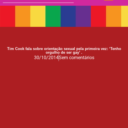
Doação
17 de Maio de 1990: a data que a OMS não escreveu sozinha
Mãos, Mitos e Mapas
10 Anos do Centro de Referência LGBT+ Vida Bruno
Quando a coragem ocupa a cadeira
Tim Cook fala sobre orientação sexual pela primeira vez: ‘Tenho
Você Pode Doar Até 6% do IR
orgulho de ser gay’ .
30/10/2014
Sem comentários
GGB comemora impacto LGBT+ no Carnaval de Salvador 2026
Evolução no Concurso Rainha do Carnaval de Salvador
Salvador celebra a diversidade na 28ª edição do Concurso Nacional de Fantasia Gay e o 5º Rainha LGBTrans
Já é Carnaval, essência da hospitalidade
Empreendedorismo LGBT+
Empodere-se!
São Sebastião Santo Mártir Patrono dos Gays
Ardilosa