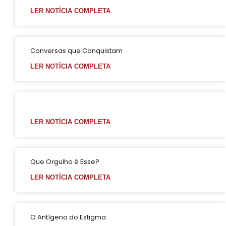
Enredo da Tuiuti em 2025 destacará Xica Manicongo, 1ª travesti do país
LER NOTÍCIA COMPLETA
GGB lança Manual para Jovens LGBTQIA+ “ Seja Você Mesmo”
O Globo: ‘Me sinto maravilhoso’, diz paciente curado do HIV com tratamento raro; leia entrevista
Conversas que Conquistam
O Museu de Arte da Bahia (MAB) receberá no dia 25 de abril, às 18h, a exibição gratuita do documentário “Cassandra Rios: A Safo de Perdizes”
LER NOTÍCIA COMPLETA
Viver LGBT Além (60+)
Quem perde quando os homens não choram?
Casamento entre pessoas do mesmo sexo cresce quase 20% e bate recorde, aponta IBGE
.
Gays se casam em Camaçari na Bahia
LER NOTÍCIA COMPLETA
Você conhece a (PrEP)? Revele!
impressionante da história do movimento pelos direitos das pessoas LGBT+
Que Orgulho é Esse?
Coletivo de Torcidas lança curso de letramento LGBTQ+ para inclusão no esporte
LER NOTÍCIA COMPLETA
4ª Conferência Nacional LGBT altera calendário de etapas considerando as Eleições Municipais 2024
Pesquisa realizada pelo PoderData em 2024, 70% dos brasileiros acreditam que existe homofobia no país
Discriminação e preconceito no ambiente de trabalho podem impactar na saúde mental dos profissionais afetados
O Antígeno do Estigma