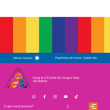
Padrinhos de honra: Salete Maria e Luiz Mott
Últimas Notícias
ESG e Orgulho
Conversas que Conquistam
Esse é o Portal do Grupo Gay
da Bahia
.
Que Orgulho é Esse?
O Antígeno do Estigma
Trincheira