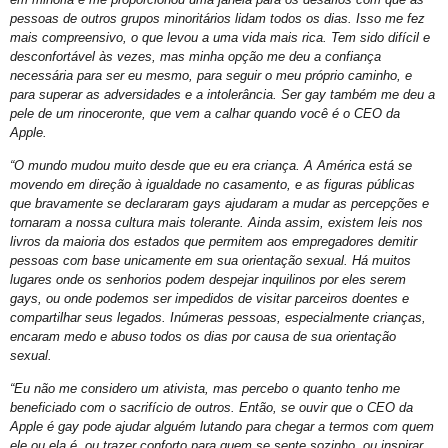
Perdas Levam à Tragédia Pessoal
pessoas de outros grupos minoritários lidam todos os dias. Isso me fez
mais compreensivo, o que levou a uma vida mais rica. Tem sido difícil e
Falares LGBT+
desconfortável às vezes, mas minha opção me deu a confiança
necessária para ser eu mesmo, para seguir o meu próprio caminho, e
Salve 2 de julho
para superar as adversidades e a intolerância. Ser gay também me deu a
Posse do Conselho Municipal LGBT+
pele de um rinoceronte, que vem a calhar quando você é o CEO da
Apple.
Gay is Good, Gays is Proud
“O mundo mudou muito desde que eu era criança. A América está se
Dia Internacional do Orgulho LGBT+
movendo em direção à igualdade no casamento, e as figuras públicas
que bravamente se declararam gays ajudaram a mudar as percepções e
GGB Reforma Estatuto e Divulga Setença de Juiz Baiano
tornaram a nossa cultura mais tolerante. Ainda assim, existem leis nos
Junho, 28 de Stonewall
livros da maioria dos estados que permitem aos empregadores demitir
pessoas com base unicamente em sua orientação sexual. Há muitos
Junho Violeta
lugares onde os senhorios podem despejar inquilinos por eles serem
gays, ou onde podemos ser impedidos de visitar parceiros doentes e
Victor-Victória é patrimônio imaterial de Juazeiro
compartilhar seus legados. Inúmeras pessoas, especialmente crianças,
Órgãos municipais recebem PCLGBTfobia institucional
encaram medo e abuso todos os dias por causa de sua orientação
sexual.
Stonewall
“Eu não me considero um ativista, mas percebo o quanto tenho me
VEM!
beneficiado com o sacrifício de outros. Então, se ouvir que o CEO da
Apple é gay pode ajudar alguém lutando para chegar a termos com quem
Sebrae realiza evento para empreendedores LGBTQIAPN+
ele ou ela é, ou trazer conforto para quem se sente sozinho, ou inspirar