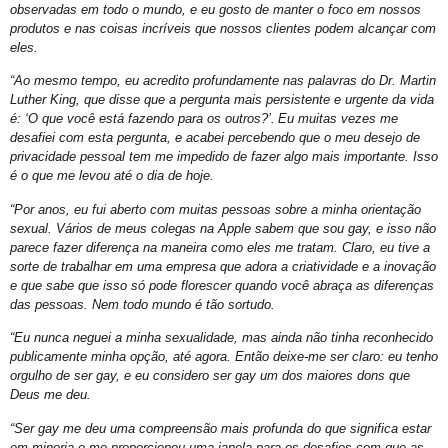
observadas em todo o mundo, e eu gosto de manter o foco em nossos
Exposição “Revele Seu Amor” em Salvador
produtos e nas coisas incríveis que nossos clientes podem alcançar com
Salvador é Destaque em Mapeamento Nacional de Políticas LGBT+
eles.
Free City Tour LGBT
“Ao mesmo tempo, eu acredito profundamente nas palavras do Dr. Martin
Luther King, que disse que a pergunta mais persistente e urgente da vida
Legítima Defesa Pessoal para LGBT+
é: ‘O que você está fazendo para os outros?’. Eu muitas vezes me
desafiei com esta pergunta, e acabei percebendo que o meu desejo de
Reunião de Organização d0 21º Orgulho
privacidade pessoal tem me impedido de fazer algo mais importante. Isso
Cajazeiras XII Recebe a II Parada LGBT+ Domingo
é o que me levou até o dia de hoje.
São Tibira do Maranhão
“Por anos, eu fui aberto com muitas pessoas sobre a minha orientação
sexual. Vários de meus colegas na Apple sabem que sou gay, e isso não
Orgulho LGBT: um Carnaval com Lógica Revertida
parece fazer diferença na maneira como eles me tratam. Claro, eu tive a
sorte de trabalhar em uma empresa que adora a criatividade e a inovação
Salvador: Capital do Orgulho
e que sabe que isso só pode florescer quando você abraça as diferenças
Mata Escura Celebrou Orgulho LGBT+ nesse Domingo
das pessoas. Nem todo mundo é tão sortudo.
Roteiro Orgulho em Salvador
“Eu nunca neguei a minha sexualidade, mas ainda não tinha reconhecido
publicamente minha opção, até agora. Então deixe-me ser claro: eu tenho
Chame Meu Nome
orgulho de ser gay, e eu considero ser gay um dos maiores dons que
Deus me deu.
Retificação de Nome
“Ser gay me deu uma compreensão mais profunda do que significa estar
Novo CMLGBT Salvador
em minoria e me proporcionou uma janela para os desafios com que as