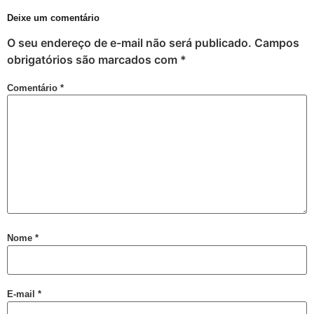
VIII Semana da Diversidade Cultural de Salvador
Deixe um comentário
ORGULHO LGBT+ DA BAHIA
O seu endereço de e-mail não será publicado.
Campos
VARZEDO: Pré-candidato a Prefeito Binho da Rifa, faz ataques homofóbicos, com ódio e intolerância religiosa
obrigatórios são marcados com
*
Violência Eleitoral Lgbtfóbica supostamente Praticada por Pré-candidato a Prefeito de Varzedo Recôncavo da Bahia
Comentário
*
Cartilha Segurança Pública e LGBT no Distrito Federal
SEGURANÇA PÚBLICA E POPULAÇÃO LGBT: FORMAÇÃO, REPRESENTAÇÕES E HOMOFOBIA
Quem foi Felipa de Sousa, processada por lesbianismo pela Inquisição e hoje ícone do movimento LGBT
Boletim do GGB 1981 2005
Homossexuais da Bahia : dicionário biográfico : (séculos XVI-XIX) / Luiz Mott.
Luxo e Glòria do Baiano Evandro de Castro Lima no Rio Maravilha
Motorista esfaqueada 20x tem alta: “Medo dele terminar o que começou”
Nome
*
LGBTI+ lutam por maior representação nas Câmaras Municipais
Saiba o que é Ballroom e outras celebrações LGBTQIAPN+
E-mail
*
Ping pong com Maria Fernanda