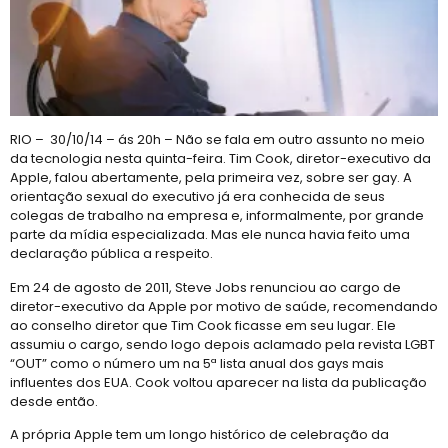
E não é mesmo!
Prefeitura promove CadÚnico Itinerante LGBT+ no Centro Vida Bruno
Tudo é Verdade: Memória, Luta, Reparação e GGB
Você Sabe Quem Foi Floripis
RIO – 30/10/14 – ás 20h – Não se fala em outro assunto no meio
LGBTransfobia é Grave Acidente de Trabalho
da tecnologia nesta quinta-feira. Tim Cook, diretor-executivo da
Mutirão Identidade Cidadãs
Apple, falou abertamente, pela primeira vez, sobre ser gay. A
orientação sexual do executivo já era conhecida de seus
21 Orgulho LGBT+Bahia
colegas de trabalho na empresa e, informalmente, por grande
parte da mídia especializada. Mas ele nunca havia feito uma
Pornografia da Vingança
declaração pública a respeito.
O Retrato Falado de Xica Manicongo
Em 24 de agosto de 2011, Steve Jobs renunciou ao cargo de
GGB Divulga Nota de Repúdio Contra ALBA
diretor-executivo da Apple por motivo de saúde, recomendando
ao conselho diretor que Tim Cook ficasse em seu lugar. Ele
Orgulho na Barra: Uma Nova Era Começou
assumiu o cargo, sendo logo depois aclamado pela revista LGBT
“OUT” como o número um na 5ª lista anual dos gays mais
Cuidado
influentes dos EUA. Cook voltou aparecer na lista da publicação
Shows
desde então.
21º Orgulho LGBT+ Bahia na Barra
A própria Apple tem um longo histórico de celebração da