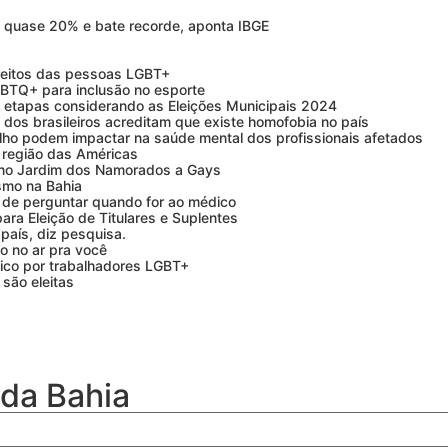
quase 20% e bate recorde, aponta IBGE
ireitos das pessoas LGBT+
GBTQ+ para inclusão no esporte
e etapas considerando as Eleições Municipais 2024
dos brasileiros acreditam que existe homofobia no país
alho podem impactar na saúde mental dos profissionais afetados
a região das Américas
 no Jardim dos Namorados a Gays
ismo na Bahia
 de perguntar quando for ao médico
ra Eleição de Titulares e Suplentes
país, diz pesquisa.
ho no ar pra você
ico por trabalhadores LGBT+
são eleitas
 da Bahia