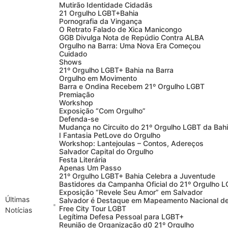
Mutirão Identidade Cidadãs
21 Orgulho LGBT+Bahia
Pornografia da Vingança
O Retrato Falado de Xica Manicongo
GGB Divulga Nota de Repúdio Contra ALBA
Orgulho na Barra: Uma Nova Era Começou
Cuidado
Shows
21º Orgulho LGBT+ Bahia na Barra
Orgulho em Movimento
Barra e Ondina Recebem 21º Orgulho LGBT
Premiação
Workshop
Exposição “Com Orgulho”
Defenda-se
Mudança no Circuito do 21º Orgulho LGBT da Bah
I Fantasia PetLove do Orgulho
Workshop: Lantejoulas – Contos, Adereços
Salvador Capital do Orgulho
Festa Literária
Apenas Um Passo
21º Orgulho LGBT+ Bahia Celebra a Juventude
Bastidores da Campanha Oficial do 21º Orgulho 
Exposição “Revele Seu Amor” em Salvador
Últimas
Salvador é Destaque em Mapeamento Nacional de
Free City Tour LGBT
Notícias
Legítima Defesa Pessoal para LGBT+
Reunião de Organização d0 21º Orgulho