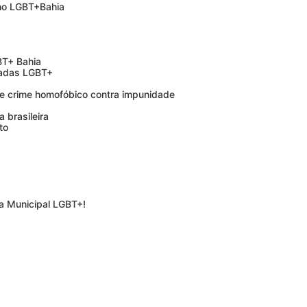
lho LGBT+Bahia
BT+ Bahia
radas LGBT+
 crime homofóbico contra impunidade
 brasileira
to
ia Municipal LGBT+!