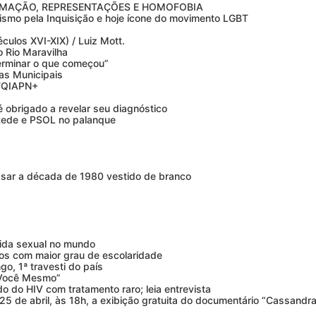
RMAÇÃO, REPRESENTAÇÕES E HOMOFOBIA
ismo pela Inquisição e hoje ícone do movimento LGBT
éculos XVI-XIX) / Luiz Mott.
o Rio Maravilha
erminar o que começou”
as Municipais
BTQIAPN+
 obrigado a revelar seu diagnóstico
Rede e PSOL no palanque
vessar a década de 1980 vestido de branco
vida sexual no mundo
s com maior grau de escolaridade
o, 1ª travesti do país
 Você Mesmo”
do do HIV com tratamento raro; leia entrevista
5 de abril, às 18h, a exibição gratuita do documentário “Cassandra