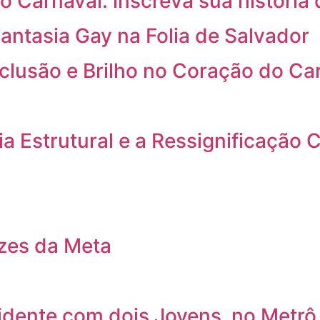
o Carnaval: inscreva sua história 
antasia Gay na Folia de Salvador
nclusão e Brilho no Coração do Ca
a Estrutural e a Ressignificação C
izes da Meta
cidente com dois Jovens no Metrô