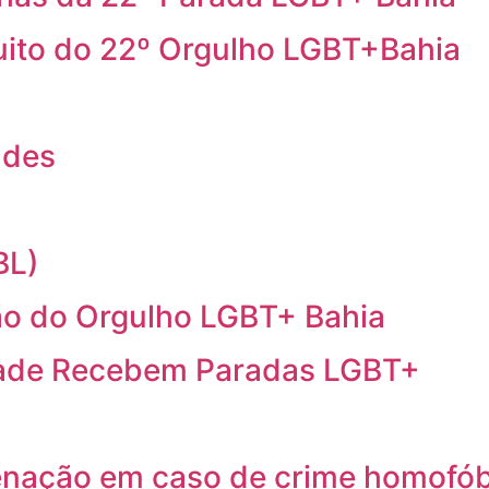
cuito do 22º Orgulho LGBT+Bahia
ndes
BL)
o do Orgulho LGBT+ Bahia
idade Recebem Paradas LGBT+
ação em caso de crime homofób