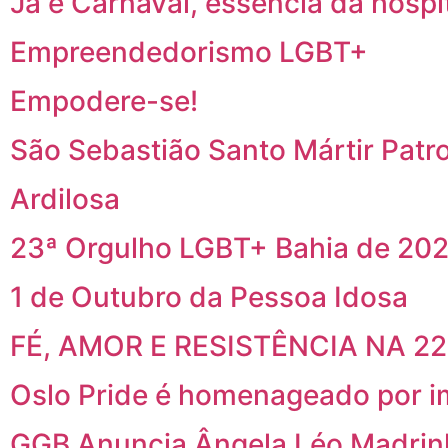
Já é Carnaval, essência da hospi
Empreendedorismo LGBT+
Empodere-se!
São Sebastião Santo Mártir Patr
Ardilosa
23ª Orgulho LGBT+ Bahia de 202
1 de Outubro da Pessoa Idosa
FÉ, AMOR E RESISTÊNCIA NA 2
Oslo Pride é homenageado por i
GGB Anuncia Ângela Léo Madrin