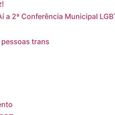
z!
Aí a 2ª Conferência Municipal LGB
 pessoas trans
ento