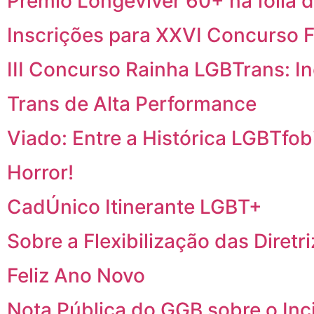
Prêmio Longeviver 60+ na folia d
Inscrições para XXVI Concurso F
III Concurso Rainha LGBTrans: I
Trans de Alta Performance
Viado: Entre a Histórica LGBTfobi
Horror!
CadÚnico Itinerante LGBT+
Sobre a Flexibilização das Diretr
Feliz Ano Novo
Nota Pública do GGB sobre o In