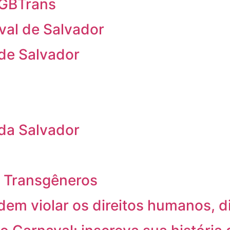
 LGBTrans
val de Salvador
 de Salvador
 da Salvador
 e Transgêneros
em violar os direitos humanos, 