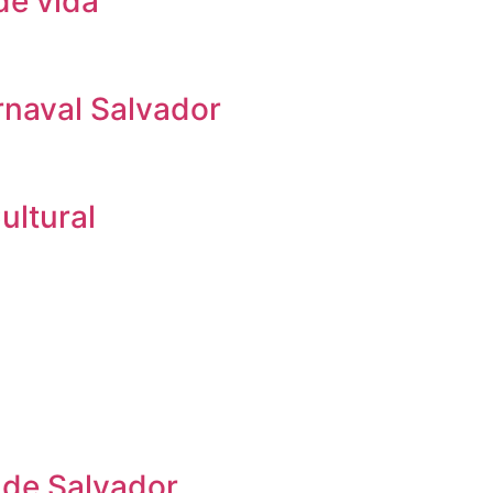
de vida
rnaval Salvador
ultural
 de Salvador