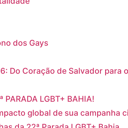
talidade
ono dos Gays
6: Do Coração de Salvador para
2ª PARADA LGBT+ BAHIA!
mpacto global de sua campanha c
has da 22ª Parada LGBT+ Bahia