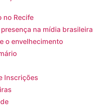
 no Recife
resença na mídia brasileira
re o envelhecimento
rmário
e Inscrições
iras
ade